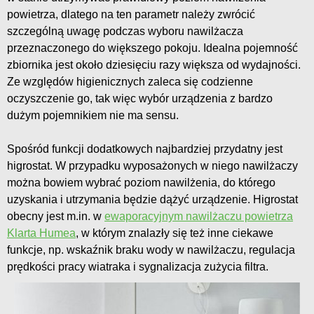
powietrza, dlatego na ten parametr należy zwrócić
szczególną uwagę podczas wyboru nawilżacza
przeznaczonego do większego pokoju. Idealna pojemność
zbiornika jest około dziesięciu razy większa od wydajności.
Ze względów higienicznych zaleca się codzienne
oczyszczenie go, tak więc wybór urządzenia z bardzo
dużym pojemnikiem nie ma sensu.
Spośród funkcji dodatkowych najbardziej przydatny jest
higrostat. W przypadku wyposażonych w niego nawilżaczy
można bowiem wybrać poziom nawilżenia, do którego
uzyskania i utrzymania będzie dążyć urządzenie. Higrostat
obecny jest m.in. w
ewaporacyjnym nawilżaczu powietrza
Klarta Humea
, w którym znalazły się też inne ciekawe
funkcje, np. wskaźnik braku wody w nawilżaczu, regulacja
prędkości pracy wiatraka i sygnalizacja zużycia filtra.