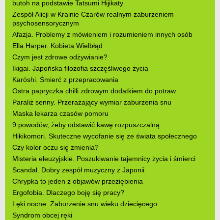
butoh na podstawie Tatsumi Hijikaty
Zespół Alicji w Krainie Czarów realnym zaburzeniem
psychosensorycznym
Afazja. Problemy z mówieniem i rozumieniem innych osób
Ella Harper. Kobieta Wielbłąd
Czym jest zdrowe odżywianie?
Ikigai. Japońska filozofia szczęśliwego życia
Karōshi. Śmierć z przepracowania
Ostra papryczka chilli zdrowym dodatkiem do potraw
Paraliż senny. Przerażający wymiar zaburzenia snu
Maska lekarza czasów pomoru
9 powodów, żeby odstawić kawę rozpuszczalną
Hikikomori. Skuteczne wycofanie się ze świata społecznego
Czy kolor oczu się zmienia?
Misteria eleuzyjskie. Poszukiwanie tajemnicy życia i śmierci
Scandal. Dobry zespół muzyczny z Japonii
Chrypka to jeden z objawów przeziębienia
Ergofobia. Dlaczego boję się pracy?
Lęki nocne. Zaburzenie snu wieku dziecięcego
Syndrom obcej ręki