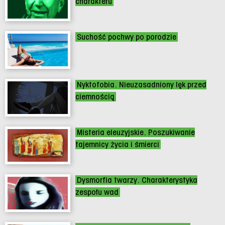
charakteru
Suchość pochwy po porodzie
Nyktofobia. Nieuzasadniony lęk przed
ciemnością
Misteria eleuzyjskie. Poszukiwanie
tajemnicy życia i śmierci
Dysmorfia twarzy. Charakterystyka
zespołu wad