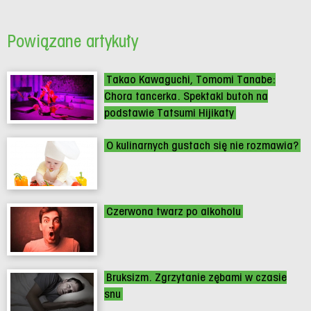
Powiązane artykuły
Takao Kawaguchi, Tomomi Tanabe:
Chora tancerka. Spektakl butoh na
podstawie Tatsumi Hijikaty
O kulinarnych gustach się nie rozmawia?
Czerwona twarz po alkoholu
Bruksizm. Zgrzytanie zębami w czasie
snu