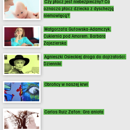
Czy płacz jest niebezpieczny? Co
oznacza płacz dziecka z dyschezją
niemowlęcą?
Małgorzata Gutowska-Adamczyk.
Cukiernia pod Amorem. Barbara
Zajezierska
Agnieszki Osieckiej droga do dojrzałości:
Dzienniki
Obrońcy w naszej krwi
Carlos Ruiz Zafon: Gra anioła