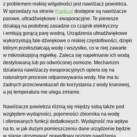
z problemem niskiej wilgotności jest nawilżacz powietrza.
W sprzedaży na stronie
Klarta.pl
dostępne są nawilżacze
parowe, ultradźwiękowe i ewaporacyjne. Te pierwsze
działają na podobnej zasadzie co czajnik elektryczny
i emitują gorącą parę wodną. Urządzenia ultradźwiękowe
wykorzystują fale dźwiękowe o niskiej częstotliwości, dzięki
którym przekształcają wodę i wszystko, co w niej zawarte
w mikroskopijną mgiełkę. Zaleca się napełnianie ich wodą
destylowaną lub po odwróconej osmozie. Mechanizm
działania nawilżaczy ewaporacyjnych opiera się na
naturalnym procesie odparowywania wody. Nie ma tu
żadnych przeciwwskazań do korzystania z wody kranowej,
a jej temperatura nie ulega zmianie.
Nawilżacze powietrza różnią się między sobą także pod
względem wydajności, pojemności zbiornika na wodę
i oferowanych funkcji dodatkowych. Wydajność ma wpływ
na to, w jak dużym pomieszczeniu dane urządzenie będzie
w stanie utrzymywać prawidłowy poziom nawilżenia