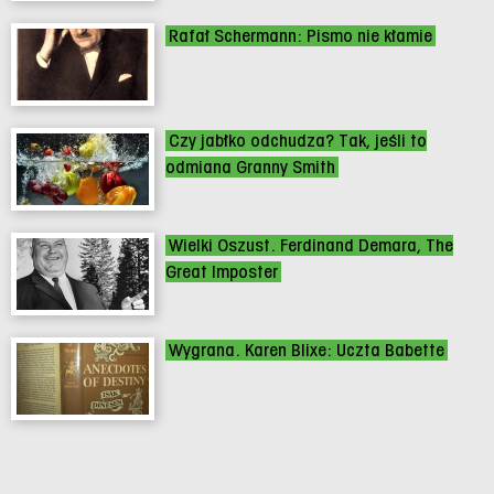
Rafał Schermann: Pismo nie kłamie
Czy jabłko odchudza? Tak, jeśli to
odmiana Granny Smith
Wielki Oszust. Ferdinand Demara, The
Great Imposter
Wygrana. Karen Blixe: Uczta Babette