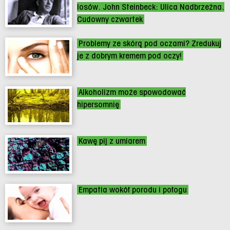
losów. John Steinbeck: Ulica Nadbrzeżna.
Cudowny czwartek
Problemy ze skórą pod oczami? Zredukuj
je z dobrym kremem pod oczy!
Alkoholizm może spowodować
hipersomnię
Kawę pij z umiarem
Empatia wokół porodu i połogu