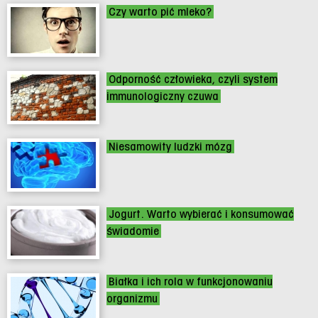
Czy warto pić mleko?
Odporność człowieka, czyli system
immunologiczny czuwa
Niesamowity ludzki mózg
Jogurt. Warto wybierać i konsumować
świadomie
Białka i ich rola w funkcjonowaniu
organizmu