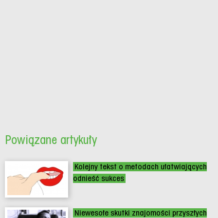
Powiązane artykuły
Kolejny tekst o metodach ułatwiających
odnieść sukces
Niewesołe skutki znajomości przyszłych