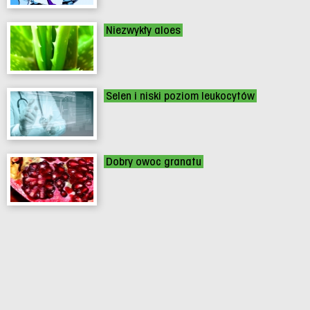
Niezwykły aloes
Selen i niski poziom leukocytów
Dobry owoc granatu