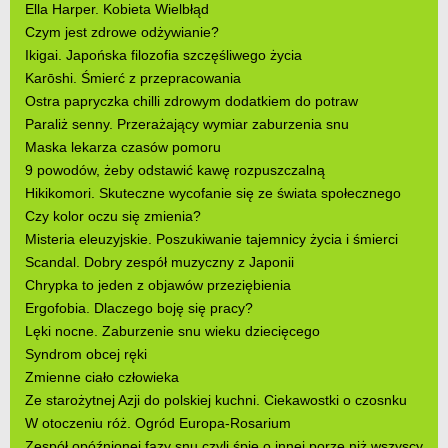
Ella Harper. Kobieta Wielbłąd
Czym jest zdrowe odżywianie?
Ikigai. Japońska filozofia szczęśliwego życia
Karōshi. Śmierć z przepracowania
Ostra papryczka chilli zdrowym dodatkiem do potraw
Paraliż senny. Przerażający wymiar zaburzenia snu
Maska lekarza czasów pomoru
9 powodów, żeby odstawić kawę rozpuszczalną
Hikikomori. Skuteczne wycofanie się ze świata społecznego
Czy kolor oczu się zmienia?
Misteria eleuzyjskie. Poszukiwanie tajemnicy życia i śmierci
Scandal. Dobry zespół muzyczny z Japonii
Chrypka to jeden z objawów przeziębienia
Ergofobia. Dlaczego boję się pracy?
Lęki nocne. Zaburzenie snu wieku dziecięcego
Syndrom obcej ręki
Zmienne ciało człowieka
Ze starożytnej Azji do polskiej kuchni. Ciekawostki o czosnku
W otoczeniu róż. Ogród Europa-Rosarium
Zespół opóźnionej fazy snu czyli śpię o innej porze niż wszyscy