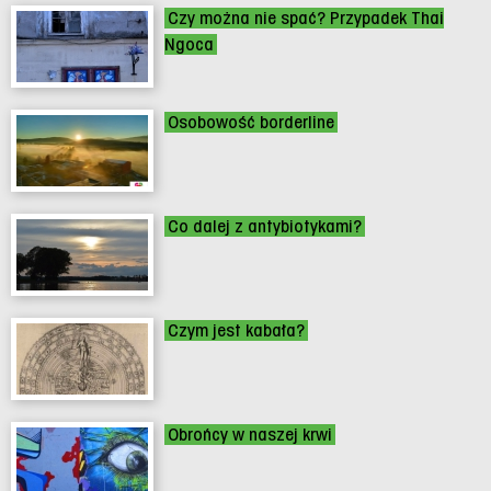
Czy można nie spać? Przypadek Thai
Ngoca
Osobowość borderline
Co dalej z antybiotykami?
Czym jest kabała?
Obrońcy w naszej krwi