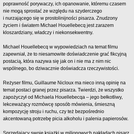
poprawność porywaczy, ich opanowanie, któremu czasem
nie mogą sprostać ze względu na szyderczego
i nurzającego się w prostolinijności pisarza. Znudzony
życiem i światem Michael Houellebecq jest zarazem
kloszardziany, władczy i niekonsekwentny.
Michael Houellebecq w wypowiedziach na temat filmu
zapewniał, że to niesamowite doświadczenie grać fikcyjną
postacią, która nazywa się jak on i nie ma z nim nic
wspólnego, bo dziwacznie doświadcza rzeczywistości.
Reżyser filmu, Guillaume Nicloux ma nieco inną opinię na
temat postaci granej przez pisarza. Twierdzi, że wszystko
zapożyczył od Michaela Houellebecqa – jego bełkotliwy,
lekceważący rozmówcę sposób mówienia, śmieszną
kompozycję stroju i ruchu, czy też bezpośrednio
akcentowaną potrzebę picia alkoholu i palenia papierosów.
Sprzedający swoje książki w milionowych nakładach pisarz