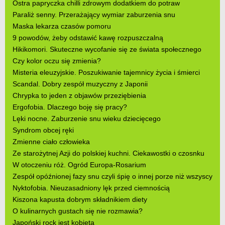
Ostra papryczka chilli zdrowym dodatkiem do potraw
Paraliż senny. Przerażający wymiar zaburzenia snu
Maska lekarza czasów pomoru
9 powodów, żeby odstawić kawę rozpuszczalną
Hikikomori. Skuteczne wycofanie się ze świata społecznego
Czy kolor oczu się zmienia?
Misteria eleuzyjskie. Poszukiwanie tajemnicy życia i śmierci
Scandal. Dobry zespół muzyczny z Japonii
Chrypka to jeden z objawów przeziębienia
Ergofobia. Dlaczego boję się pracy?
Lęki nocne. Zaburzenie snu wieku dziecięcego
Syndrom obcej ręki
Zmienne ciało człowieka
Ze starożytnej Azji do polskiej kuchni. Ciekawostki o czosnku
W otoczeniu róż. Ogród Europa-Rosarium
Zespół opóźnionej fazy snu czyli śpię o innej porze niż wszyscy
Nyktofobia. Nieuzasadniony lęk przed ciemnością
Kiszona kapusta dobrym składnikiem diety
O kulinarnych gustach się nie rozmawia?
Japoński rock jest kobietą