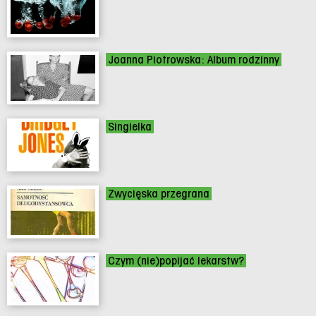
Joanna Piotrowska: Album rodzinny
Singielka
Zwycięska przegrana
Czym (nie)popijać lekarstw?