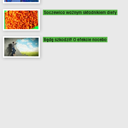
Soczewica ważnym składnikiem diety
Będę szkodził! O efekcie nocebo