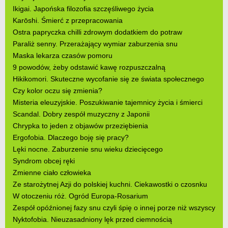
Ikigai. Japońska filozofia szczęśliwego życia
Karōshi. Śmierć z przepracowania
Ostra papryczka chilli zdrowym dodatkiem do potraw
Paraliż senny. Przerażający wymiar zaburzenia snu
Maska lekarza czasów pomoru
9 powodów, żeby odstawić kawę rozpuszczalną
Hikikomori. Skuteczne wycofanie się ze świata społecznego
Czy kolor oczu się zmienia?
Misteria eleuzyjskie. Poszukiwanie tajemnicy życia i śmierci
Scandal. Dobry zespół muzyczny z Japonii
Chrypka to jeden z objawów przeziębienia
Ergofobia. Dlaczego boję się pracy?
Lęki nocne. Zaburzenie snu wieku dziecięcego
Syndrom obcej ręki
Zmienne ciało człowieka
Ze starożytnej Azji do polskiej kuchni. Ciekawostki o czosnku
W otoczeniu róż. Ogród Europa-Rosarium
Zespół opóźnionej fazy snu czyli śpię o innej porze niż wszyscy
Nyktofobia. Nieuzasadniony lęk przed ciemnością