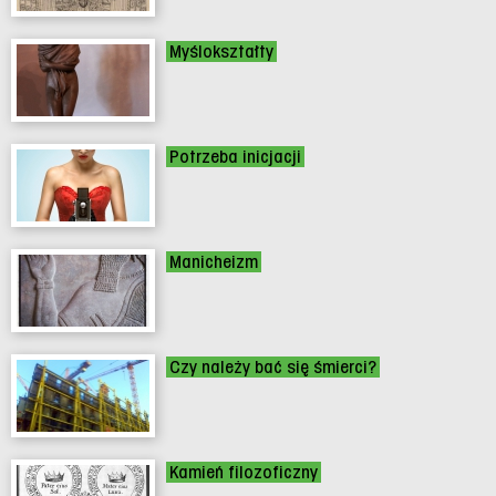
Myślokształty
Potrzeba inicjacji
Manicheizm
Czy należy bać się śmierci?
Kamień filozoficzny