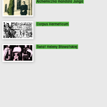
Alchemiczna mandala Junga
Corpus Hermeticum
Świat Heleny Bławatskiej