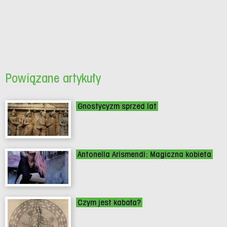
Powiązane artykuły
Gnostycyzm sprzed lat
Antonella Arismendi: Magiczna kobieta
Czym jest kabała?