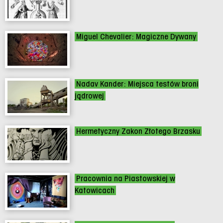
Miguel Chevalier: Magiczne Dywany
Nadav Kander: Miejsca testów broni
jądrowej
Hermetyczny Zakon Złotego Brzasku
Pracownia na Piastowskiej w
Katowicach