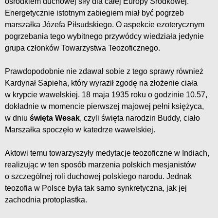
ośrodkiem duchowej siły dla całej Europy Środkowej.
Energetycznie istotnym zabiegiem miał być pogrzeb
marszałka Józefa Piłsudskiego. O aspekcie ezoterycznym
pogrzebania tego wybitnego przywódcy wiedziała jedynie
grupa członków Towarzystwa Teozoficznego.
Prawdopodobnie nie zdawał sobie z tego sprawy również
Kardynał Sapieha, który wyraził zgodę na złożenie ciała
w krypcie wawelskiej. 18 maja 1935 roku o godzinie 10.57,
dokładnie w momencie pierwszej majowej pełni księżyca,
w dniu
święta Wesak
, czyli święta narodzin Buddy, ciało
Marszałka spoczęło w katedrze wawelskiej.
Aktowi temu towarzyszyły medytacje teozoficzne w Indiach,
realizując w ten sposób marzenia polskich mesjanistów
o szczególnej roli duchowej polskiego narodu. Jednak
teozofia w Polsce była tak samo synkretyczna, jak jej
zachodnia protoplastka.