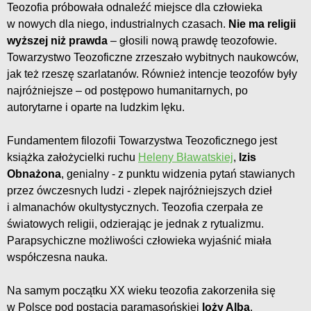
Teozofia próbowała odnaleźć miejsce dla człowieka
w nowych dla niego, industrialnych czasach.
Nie ma religii
wyższej niż prawda
– głosili nową prawdę teozofowie.
Towarzystwo Teozoficzne zrzeszało wybitnych naukowców,
jak też rzeszę szarlatanów. Również intencje teozofów były
najróżniejsze – od postępowo humanitarnych, po
autorytarne i oparte na ludzkim lęku.
Fundamentem filozofii Towarzystwa Teozoficznego jest
książka założycielki ruchu
Heleny Bławatskiej
,
Izis
Obnażona
, genialny - z punktu widzenia pytań stawianych
przez ówczesnych ludzi - zlepek najróżniejszych dzieł
i almanachów okultystycznych. Teozofia czerpała ze
światowych religii, odzierając je jednak z rytualizmu.
Parapsychiczne możliwości człowieka wyjaśnić miała
współczesna nauka.
Na samym początku XX wieku teozofia zakorzeniła się
w Polsce pod postacią paramasońskiej
loży Alba
,