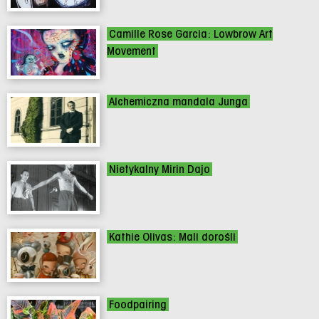
Camille Rose Garcia: Lowbrow Art
Movement
Alchemiczna mandala Junga
Nietykalny Mirin Dajo
Kathie Olivas: Mali dorośli
Foodpairing