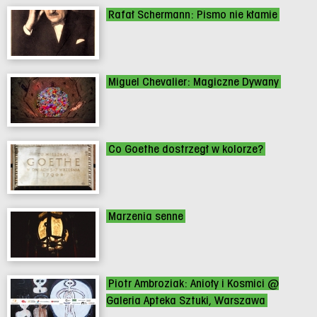
Rafał Schermann: Pismo nie kłamie
Miguel Chevalier: Magiczne Dywany
Co Goethe dostrzegł w kolorze?
Marzenia senne
Piotr Ambroziak: Anioły i Kosmici @
Galeria Apteka Sztuki, Warszawa