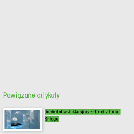
Powiązane artykuły
Icehotel w Jukkasjärvi: Hotel z lodu i
śniegu