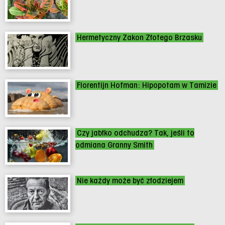
Hermetyczny Zakon Złotego Brzasku
Florentijn Hofman: Hipopotam w Tamizie
Czy jabłko odchudza? Tak, jeśli to
odmiana Granny Smith
Nie każdy może być złodziejem