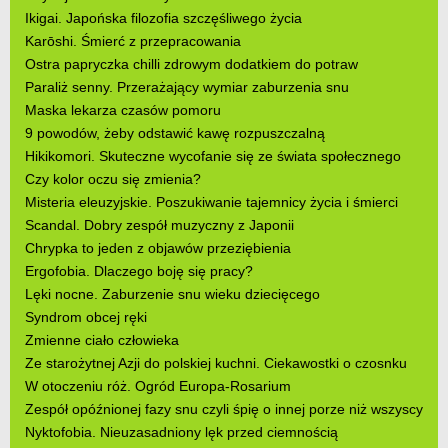
Ikigai. Japońska filozofia szczęśliwego życia
Karōshi. Śmierć z przepracowania
Ostra papryczka chilli zdrowym dodatkiem do potraw
Paraliż senny. Przerażający wymiar zaburzenia snu
Maska lekarza czasów pomoru
9 powodów, żeby odstawić kawę rozpuszczalną
Hikikomori. Skuteczne wycofanie się ze świata społecznego
Czy kolor oczu się zmienia?
Misteria eleuzyjskie. Poszukiwanie tajemnicy życia i śmierci
Scandal. Dobry zespół muzyczny z Japonii
Chrypka to jeden z objawów przeziębienia
Ergofobia. Dlaczego boję się pracy?
Lęki nocne. Zaburzenie snu wieku dziecięcego
Syndrom obcej ręki
Zmienne ciało człowieka
Ze starożytnej Azji do polskiej kuchni. Ciekawostki o czosnku
W otoczeniu róż. Ogród Europa-Rosarium
Zespół opóźnionej fazy snu czyli śpię o innej porze niż wszyscy
Nyktofobia. Nieuzasadniony lęk przed ciemnością