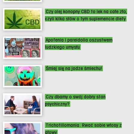
Czy olej konopny CBD to lek na całe zło,
czyli kilka słów o tym suplemencie diety
Apofenia i pareidolia oszustwem
ludzkiego umysłu
Śmiej się na jodze śmiechu!
Czy dbamy o swój dobry stan
psychiczny?
Trichotillomania. Rwać sobie włosy z
głowy