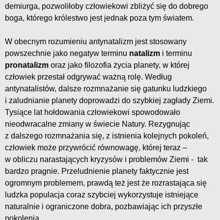
demiurga, pozwoliłoby człowiekowi zbliżyć się do dobrego
boga, którego królestwo jest jednak poza tym światem.
W obecnym rozumieniu antynatalizm jest stosowany
powszechnie jako negatyw terminu
natalizm
i terminu
pronatalizm
oraz jako filozofia życia planety, w której
człowiek przestał odgrywać ważną rolę. Według
antynatalistów, dalsze rozmnażanie się gatunku ludzkiego
i zaludnianie planety doprowadzi do szybkiej zagłady Ziemi.
Tysiące lat hołdowania człowiekowi spowodowało
nieodwracalne zmiany w świecie Natury. Rezygnując
z dalszego rozmnażania się, z istnienia kolejnych pokoleń,
człowiek może przywrócić równowagę, której teraz –
w obliczu narastających kryzysów i problemów Ziemi - tak
bardzo pragnie. Przeludnienie planety faktycznie jest
ogromnym problemem, prawdą też jest że rozrastająca się
ludzka populacja coraz szybciej wykorzystuje istniejące
naturalnie i ograniczone dobra, pozbawiając ich przyszłe
pokolenia.