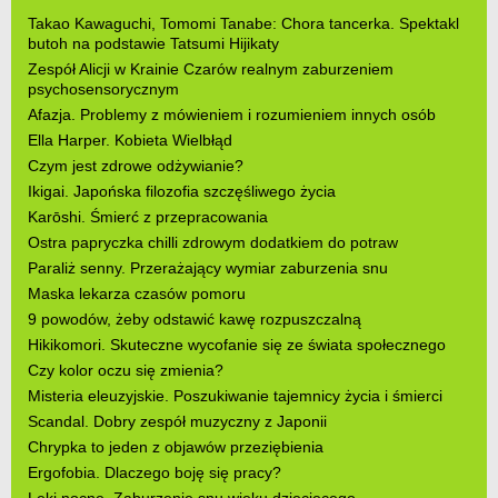
Takao Kawaguchi, Tomomi Tanabe: Chora tancerka. Spektakl
butoh na podstawie Tatsumi Hijikaty
Zespół Alicji w Krainie Czarów realnym zaburzeniem
psychosensorycznym
Afazja. Problemy z mówieniem i rozumieniem innych osób
Ella Harper. Kobieta Wielbłąd
Czym jest zdrowe odżywianie?
Ikigai. Japońska filozofia szczęśliwego życia
Karōshi. Śmierć z przepracowania
Ostra papryczka chilli zdrowym dodatkiem do potraw
Paraliż senny. Przerażający wymiar zaburzenia snu
Maska lekarza czasów pomoru
9 powodów, żeby odstawić kawę rozpuszczalną
Hikikomori. Skuteczne wycofanie się ze świata społecznego
Czy kolor oczu się zmienia?
Misteria eleuzyjskie. Poszukiwanie tajemnicy życia i śmierci
Scandal. Dobry zespół muzyczny z Japonii
Chrypka to jeden z objawów przeziębienia
Ergofobia. Dlaczego boję się pracy?
Lęki nocne. Zaburzenie snu wieku dziecięcego