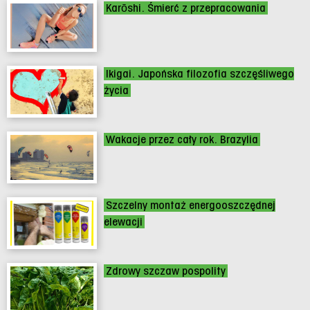
Karōshi. Śmierć z przepracowania
Ikigai. Japońska filozofia szczęśliwego
życia
Wakacje przez cały rok. Brazylia
Szczelny montaż energooszczędnej
elewacji
Zdrowy szczaw pospolity