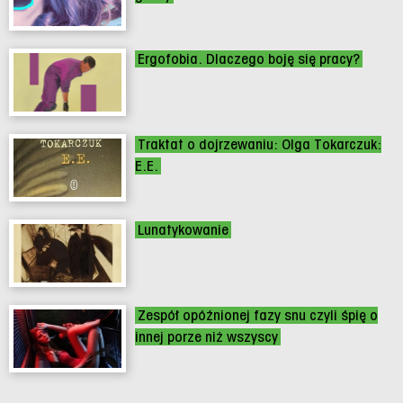
Ergofobia. Dlaczego boję się pracy?
Traktat o dojrzewaniu: Olga Tokarczuk:
E.E.
Lunatykowanie
Zespół opóźnionej fazy snu czyli śpię o
innej porze niż wszyscy