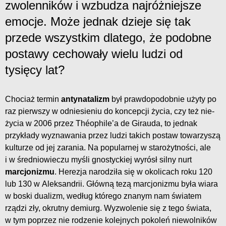
zwolenników i wzbudza najróżniejsze
emocje. Może jednak dzieje się tak
przede wszystkim dlatego, że podobne
postawy cechowały wielu ludzi od
tysięcy lat?
Chociaż termin
antynatalizm
był prawdopodobnie użyty po
raz pierwszy w odniesieniu do koncepcji życia, czy też nie-
życia w 2006 przez Théophile’a de Girauda, to jednak
przykłady wyznawania przez ludzi takich postaw towarzyszą
kulturze od jej zarania. Na popularnej w starożytności, ale
i w średniowieczu myśli gnostyckiej wyrósł silny nurt
marcjonizmu
. Herezja narodziła się w okolicach roku 120
lub 130 w Aleksandrii. Główną tezą marcjonizmu była wiara
w boski dualizm, według którego znanym nam światem
rządzi zły, okrutny demiurg. Wyzwolenie się z tego świata,
w tym poprzez nie rodzenie kolejnych pokoleń niewolników