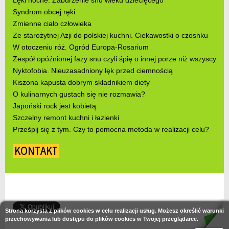
Syndrom obcej ręki
Zmienne ciało człowieka
Ze starożytnej Azji do polskiej kuchni. Ciekawostki o czosnku
W otoczeniu róż. Ogród Europa-Rosarium
Zespół opóźnionej fazy snu czyli śpię o innej porze niż wszyscy
Nyktofobia. Nieuzasadniony lęk przed ciemnością
Kiszona kapusta dobrym składnikiem diety
O kulinarnych gustach się nie rozmawia?
Japoński rock jest kobietą
Szczelny remont kuchni i łazienki
Prześpij się z tym. Czy to pomocna metoda w realizacji celu?
KONTAKT
Strona korzysta z plików cookies w celu realizacji usług. Możesz określić warunki
przechowywania lub dostępu do plików cookies w Twojej przeglądarce.