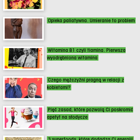
Opieka paliatywna. Umieranie to problem
Witamina B1 czyli tiamina. Pierwsza
wyodrębniona witamina
Czego mężczyźni pragną w relacji z
kobietami?
Pięć zasad, które pozwolą Ci poskromić
apetyt na słodycze
3 superfoods, które dodadzą Ci energii!