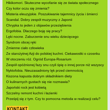
Hikikomori. Skuteczne wycofanie się ze świata społecznego
Czy kolor oczu się zmienia?
Misteria eleuzyjskie. Poszukiwanie tajemnicy życia i śmierci
Scandal. Dobry zespół muzyczny z Japonii
Chrypka to jeden z objawów przeziębienia
Ergofobia. Dlaczego boję się pracy?
Lęki nocne. Zaburzenie snu wieku dziecięcego
Syndrom obcej ręki
Zmienne ciało człowieka
Ze starożytnej Azji do polskiej kuchni. Ciekawostki o czosnku
W otoczeniu róż. Ogród Europa-Rosarium
Zespół opóźnionej fazy snu czyli śpię o innej porze niż wszyscy
Nyktofobia. Nieuzasadniony lęk przed ciemnością
Kiszona kapusta dobrym składnikiem diety
O kulinarnych gustach się nie rozmawia?
Japoński rock jest kobietą
Szczelny remont kuchni i łazienki
Prześpij się z tym. Czy to pomocna metoda w realizacji celu?
KONTAKT