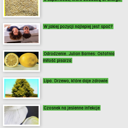
W jakiej pozycji najlepiej jest spać?
Odrodzenie. Julian Barnes: Ostatnia
miłość pisarza
Lipa. Drzewo, które daje zdrowie
Czosnek na jesienne infekcje