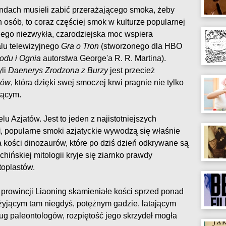
ndach musieli zabić przerażającego smoka, żeby
 osób, to coraz częściej smok w kulturze popularnej
Jego niezwykła, czarodziejska moc wspiera
lu telewizyjnego
Gra o Tron
(stworzonego dla HBO
odu i Ognia
autorstwa George'a R. R. Martina).
yli
Daenerys Zrodzona z Burzy
jest przecież
ków
, która dzięki swej smoczej krwi pragnie nie tylko
jącym.
 Azjatów. Jest to jeden z najistotniejszych
i
, popularne smoki azjatyckie wywodzą się właśnie
 kości dinozaurów, które po dziś dzień odkrywane są
hińskiej mitologii kryje się ziarnko prawdy
toplastów.
prowincji Liaoning skamieniałe kości sprzed ponad
żyjącym tam niegdyś, potężnym gadzie, latającym
ug paleontologów, rozpiętość jego skrzydeł mogła