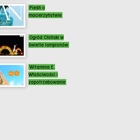
Pieśń o
macierzyństwie
Ogród Chiński w
świetle lampionów
Witamina E.
Właściwości i
zapotrzebowanie