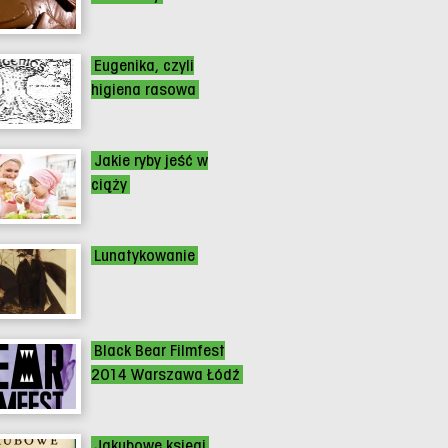
Eugenika, czyli
higiena rasowa
Jakie ryby jeść w
ciąży
Lunatykowanie
Black Bear Filmfest
2014 Warszawa Łódź
Jakubowe księgi