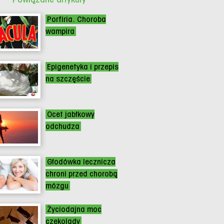
Porfiria. Choroba
wampira
Epigenetyka i przepis
na szczęście
Ocet jabłkowy
odchudza
Głodówka lecznicza
chroni przed chorobą
mózgu
Życiodajna moc
czekolady