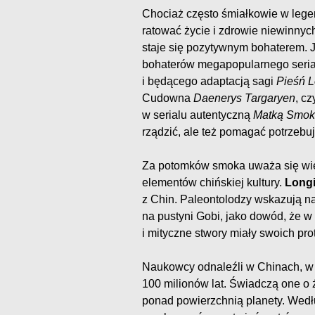
Chociaż często śmiałkowie w lege
ratować życie i zdrowie niewinnych
staje się pozytywnym bohaterem. 
bohaterów megapopularnego seria
i będącego adaptacją sagi
Pieśń L
Cudowna
Daenerys Targaryen
, cz
w serialu autentyczną
Matką Smo
rządzić, ale też pomagać potrzebu
Za potomków smoka uważa się wielu
elementów chińskiej kultury.
Long
z Chin. Paleontolodzy wskazują na
na pustyni Gobi, jako dowód, że w c
i mityczne stwory miały swoich pro
Naukowcy odnaleźli w Chinach, w 
100 milionów lat. Świadczą one o 
ponad powierzchnią planety. Wedł