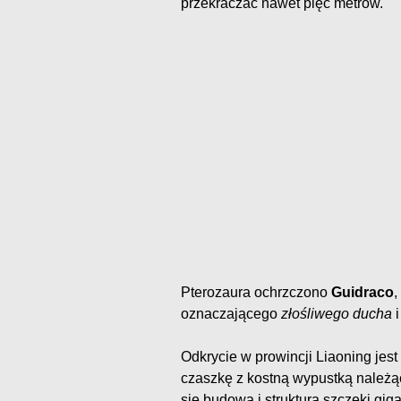
przekraczać nawet pięć metrów.
Pterozaura ochrzczono
Guidraco
,
oznaczającego
złośliwego ducha
i
Odkrycie w prowincji Liaoning jest
czaszkę z kostną wypustką należ
się budowa i struktura szczęki gig