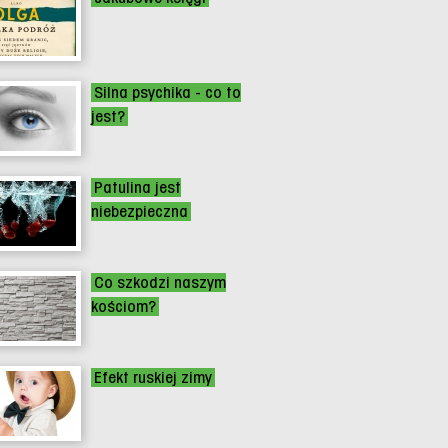
Silna psychika - co to
jest?
Patulina jest
niebezpieczna
Co szkodzi naszym
kościom?
Efekt ruskiej zimy