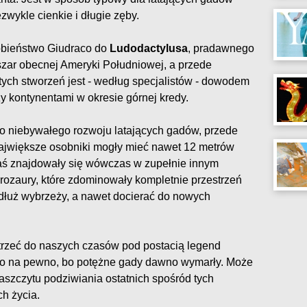
wykle cienkie i długie zęby.
obieństwo Giudraco do
Ludodactylusa
, pradawnego
szar obecnej Ameryki Południowej, a przede
tych stworzeń jest - według specjalistów - dowodem
y kontynentami w okresie górnej kredy.
do niebywałego rozwoju latających gadów, przede
 największe osobniki mogły mieć nawet 12 metrów
zaś znajdowały się wówczas w zupełnie innym
erozaury, które zdominowały kompletnie przestrzeń
dłuż wybrzeży, a nawet docierać do nowych
rzeć do naszych czasów pod postacią legend
go na pewno, bo potężne gady dawno wymarły. Może
zaszczytu podziwiania ostatnich spośród tych
ch życia.