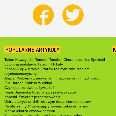
POPULARNE ARTYKUŁY
K
Takao Kawaguchi, Tomomi Tanabe: Chora tancerka. Spektakl
butoh na podstawie Tatsumi Hijikaty
Zespół Alicji w Krainie Czarów realnym zaburzeniem
psychosensorycznym
Afazja. Problemy z mówieniem i rozumieniem innych osób
Ella Harper. Kobieta Wielbłąd
Czym jest zdrowe odżywianie?
Ikigai. Japońska filozofia szczęśliwego życia
Karōshi. Śmierć z przepracowania
Ostra papryczka chilli zdrowym dodatkiem do potraw
Paraliż senny. Przerażający wymiar zaburzenia snu
Maska lekarza czasów pomoru
9 powodów, żeby odstawić kawę rozpuszczalną