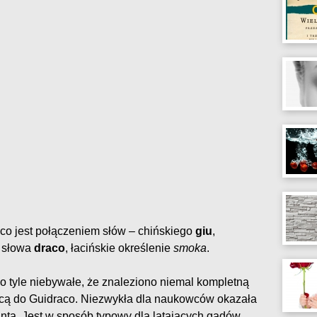
 co jest połączeniem słów – chińskiego
giu
,
 słowa
draco
, łacińskie określenie
smoka
.
 o tyle niebywałe, że znaleziono niemal kompletną
ącą do Guidraco. Niezwykła dla naukowców okazała
anta. Jest w sposób typowy dla latających gadów