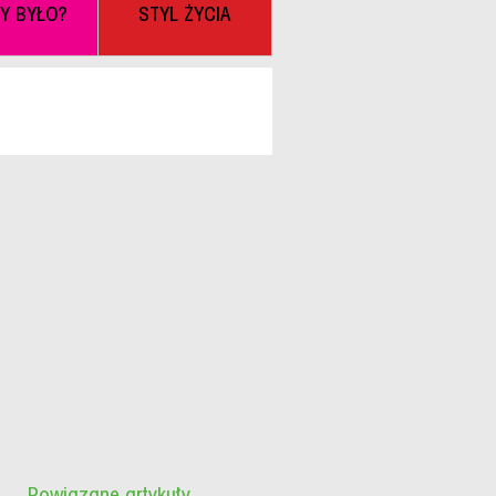
BY BYŁO?
STYL ŻYCIA
Powiązane artykuły