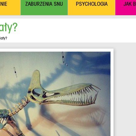
NIE
ZABURZENIA SNU
PSYCHOLOGIA
JAK 
ały?
iały?