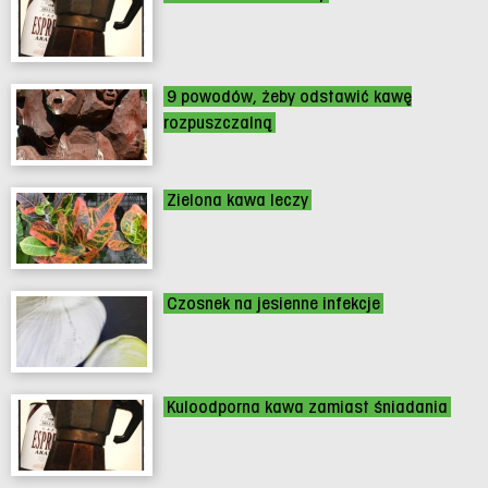
9 powodów, żeby odstawić kawę
rozpuszczalną
Zielona kawa leczy
Czosnek na jesienne infekcje
Kuloodporna kawa zamiast śniadania