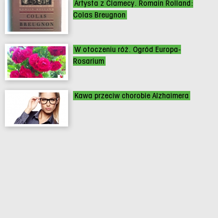
Artysta z Clamecy. Romain Rolland:
Colas Breugnon
W otoczeniu róż. Ogród Europa-
Rosarium
Kawa przeciw chorobie Alzhaimera