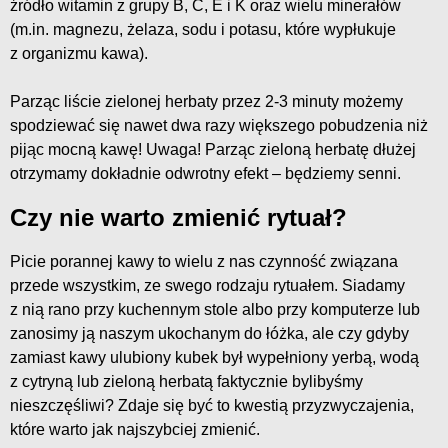
źródło witamin z grupy B, C, E i K oraz wielu minerałów
(m.in. magnezu, żelaza, sodu i potasu, które wypłukuje
z organizmu kawa).
Parząc liście zielonej herbaty przez 2-3 minuty możemy
spodziewać się nawet dwa razy większego pobudzenia niż
pijąc mocną kawę! Uwaga! Parząc zieloną herbatę dłużej
otrzymamy dokładnie odwrotny efekt – będziemy senni.
Czy nie warto zmienić rytuał?
Picie porannej kawy to wielu z nas czynność związana
przede wszystkim, ze swego rodzaju rytuałem. Siadamy
z nią rano przy kuchennym stole albo przy komputerze lub
zanosimy ją naszym ukochanym do łóżka, ale czy gdyby
zamiast kawy ulubiony kubek był wypełniony yerbą, wodą
z cytryną lub zieloną herbatą faktycznie bylibyśmy
nieszczęśliwi? Zdaje się być to kwestią przyzwyczajenia,
które warto jak najszybciej zmienić.