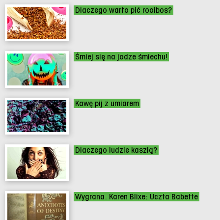
Dlaczego warto pić rooibos?
Śmiej się na jodze śmiechu!
Kawę pij z umiarem
Dlaczego ludzie kaszlą?
Wygrana. Karen Blixe: Uczta Babette