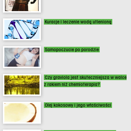
Kuracje i leczenie wodą utlenioną
Samopoczucie po porodzie
Czy graviola jest skuteczniejsza w walce
z rakiem niż chemioterapia?
Olej kokosowy i jego właściwości