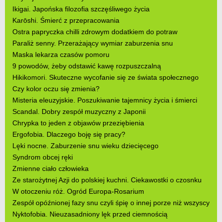
Ikigai. Japońska filozofia szczęśliwego życia
Karōshi. Śmierć z przepracowania
Ostra papryczka chilli zdrowym dodatkiem do potraw
Paraliż senny. Przerażający wymiar zaburzenia snu
Maska lekarza czasów pomoru
9 powodów, żeby odstawić kawę rozpuszczalną
Hikikomori. Skuteczne wycofanie się ze świata społecznego
Czy kolor oczu się zmienia?
Misteria eleuzyjskie. Poszukiwanie tajemnicy życia i śmierci
Scandal. Dobry zespół muzyczny z Japonii
Chrypka to jeden z objawów przeziębienia
Ergofobia. Dlaczego boję się pracy?
Lęki nocne. Zaburzenie snu wieku dziecięcego
Syndrom obcej ręki
Zmienne ciało człowieka
Ze starożytnej Azji do polskiej kuchni. Ciekawostki o czosnku
W otoczeniu róż. Ogród Europa-Rosarium
Zespół opóźnionej fazy snu czyli śpię o innej porze niż wszyscy
Nyktofobia. Nieuzasadniony lęk przed ciemnością