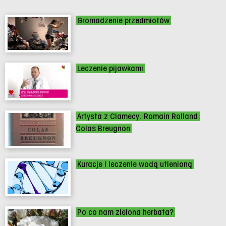
Gromadzenie przedmiotów
Leczenie pijawkami
Artysta z Clamecy. Romain Rolland:
Colas Breugnon
Kuracje i leczenie wodą utlenioną
Po co nam zielona herbata?