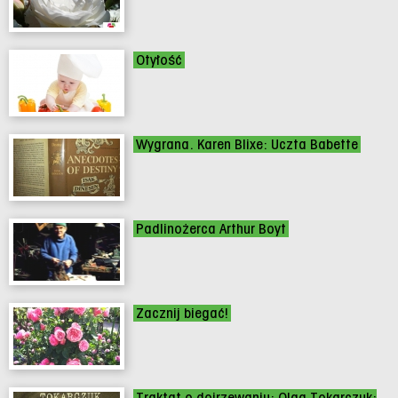
Otyłość
Wygrana. Karen Blixe: Uczta Babette
Padlinożerca Arthur Boyt
Zacznij biegać!
Traktat o dojrzewaniu: Olga Tokarczuk: