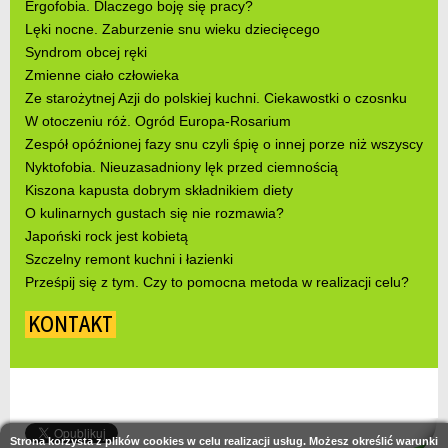
Ergofobia. Dlaczego boję się pracy?
Lęki nocne. Zaburzenie snu wieku dziecięcego
Syndrom obcej ręki
Zmienne ciało człowieka
Ze starożytnej Azji do polskiej kuchni. Ciekawostki o czosnku
W otoczeniu róż. Ogród Europa-Rosarium
Zespół opóźnionej fazy snu czyli śpię o innej porze niż wszyscy
Nyktofobia. Nieuzasadniony lęk przed ciemnością
Kiszona kapusta dobrym składnikiem diety
O kulinarnych gustach się nie rozmawia?
Japoński rock jest kobietą
Szczelny remont kuchni i łazienki
Prześpij się z tym. Czy to pomocna metoda w realizacji celu?
KONTAKT
Strona korzysta z plików cookies w celu realizacji usług. Możesz określić warunki