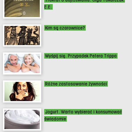
E.E.
Kim są czarownice?
Wyśpij się. Przypadek Petera Trippa
Różne zastosowanie żywności
Jogurt. Warto wybierać i konsumować
świadomie