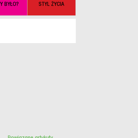
BY BYŁO?
STYL ŻYCIA
Powiązane artykuły