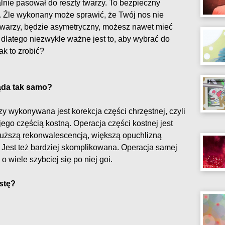
alnie pasował do reszty twarzy. To bezpieczny
. Źle wykonany może sprawić, że Twój nos nie
twarzy, będzie asymetryczny, możesz nawet mieć
dlatego niezwykle ważne jest to, aby wybrać do
ak to zrobić?
ąda tak samo?
zy wykonywana jest korekcja części chrzęstnej, czyli
ego częścią kostną. Operacja części kostnej jest
dłuższą rekonwalescencją, większą opuchlizną
 Jest też bardziej skomplikowana. Operacja samej
o wiele szybciej się po niej goi.
stę?