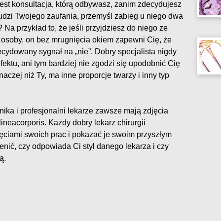
jest konsultacja, którą odbywasz, zanim zdecydujesz
zbudzi Twojego zaufania, przemyśl zabieg u niego dwa
Na przykład to, że jeśli przyjdziesz do niego ze
 osoby, on bez mrugnięcia okiem zapewni Cię, że
decydowany sygnał na „nie”. Dobry specjalista nigdy
ektu, ani tym bardziej nie zgodzi się upodobnić Cię
aczej niż Ty, ma inne proporcje twarzy i inny typ
inika i profesjonalni lekarze zawsze mają zdjęcia
lineacorporis. Każdy dobry lekarz chirurgii
jęciami swoich prac i pokazać je swoim przyszłym
nić, czy odpowiada Ci styl danego lekarza i czy
ą.