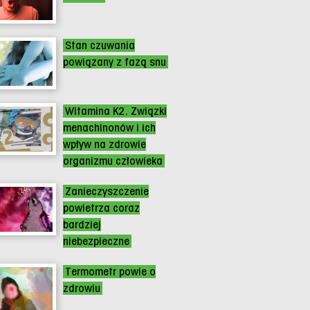
Stan czuwania
powiązany z fazą snu
Witamina K2. Związki
menachinonów i ich
wpływ na zdrowie
organizmu człowieka
Zanieczyszczenie
powietrza coraz
bardziej
niebezpieczne
Termometr powie o
zdrowiu