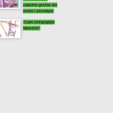
zakaźna groźna dla
dzieci i dorosłych
Czym (nie)popijać
lekarstw?