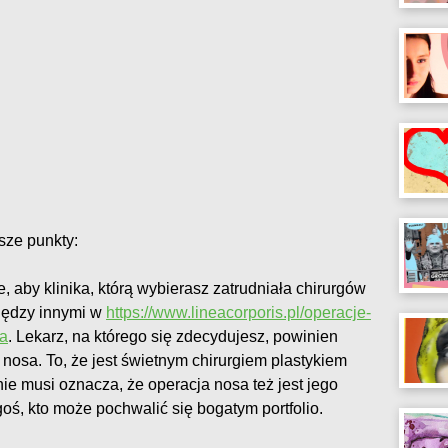
sze punkty:
, aby klinika, którą wybierasz zatrudniała chirurgów
między innymi w
https://www.lineacorporis.pl/operacje-
sa
. Lekarz, na którego się zdecydujesz, powinien
nosa. To, że jest świetnym chirurgiem plastykiem
nie musi oznacza, że operacja nosa też jest jego
oś, kto może pochwalić się bogatym portfolio.