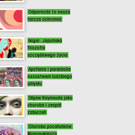
Odporność to nasza
tarcza ochronna
Ikigai. Japońska
filozofia
szczęśliwego życia
Apofenia i pareidolia
oszustwem ludzkiego
umysłu
Objaw Raynauda jako
choroba i zespół
zaburzeń
Choroba pocałunków.
Mononukleoza