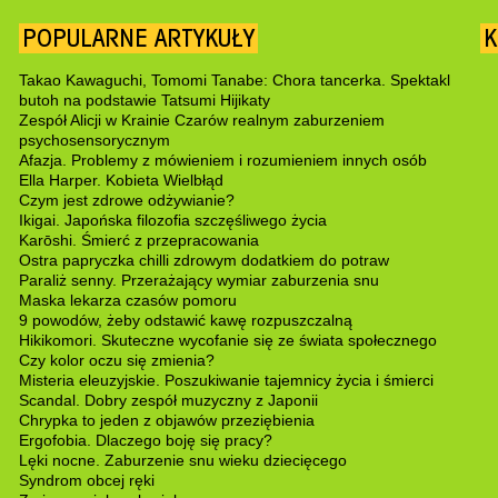
POPULARNE ARTYKUŁY
K
Takao Kawaguchi, Tomomi Tanabe: Chora tancerka. Spektakl
butoh na podstawie Tatsumi Hijikaty
Zespół Alicji w Krainie Czarów realnym zaburzeniem
psychosensorycznym
Afazja. Problemy z mówieniem i rozumieniem innych osób
Ella Harper. Kobieta Wielbłąd
Czym jest zdrowe odżywianie?
Ikigai. Japońska filozofia szczęśliwego życia
Karōshi. Śmierć z przepracowania
Ostra papryczka chilli zdrowym dodatkiem do potraw
Paraliż senny. Przerażający wymiar zaburzenia snu
Maska lekarza czasów pomoru
9 powodów, żeby odstawić kawę rozpuszczalną
Hikikomori. Skuteczne wycofanie się ze świata społecznego
Czy kolor oczu się zmienia?
Misteria eleuzyjskie. Poszukiwanie tajemnicy życia i śmierci
Scandal. Dobry zespół muzyczny z Japonii
Chrypka to jeden z objawów przeziębienia
Ergofobia. Dlaczego boję się pracy?
Lęki nocne. Zaburzenie snu wieku dziecięcego
Syndrom obcej ręki