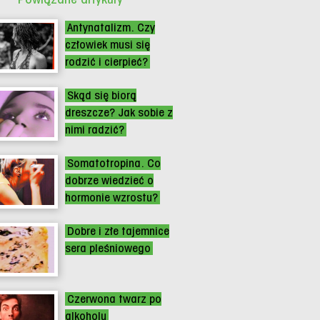
Antynatalizm. Czy
człowiek musi się
rodzić i cierpieć?
Skąd się biorą
dreszcze? Jak sobie z
nimi radzić?
Somatotropina. Co
dobrze wiedzieć o
hormonie wzrostu?
Dobre i złe tajemnice
sera pleśniowego
Czerwona twarz po
alkoholu