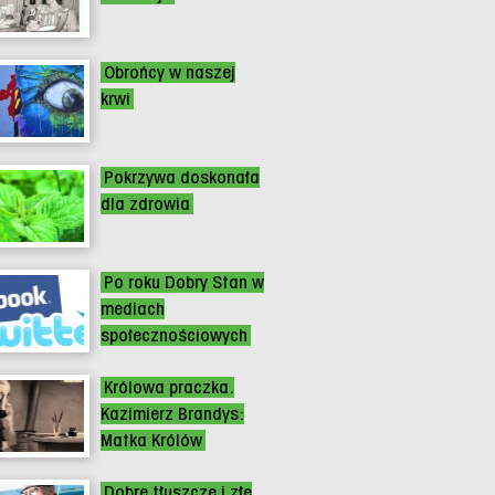
Obrońcy w naszej
krwi
Pokrzywa doskonała
dla zdrowia
Po roku Dobry Stan w
mediach
społecznościowych
Królowa praczka.
Kazimierz Brandys:
Matka Królów
Dobre tłuszcze i złe