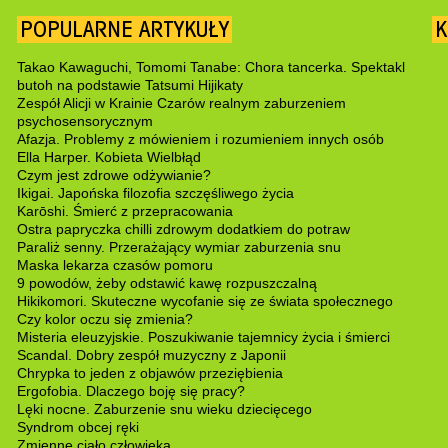
POPULARNE ARTYKUŁY
K
Takao Kawaguchi, Tomomi Tanabe: Chora tancerka. Spektakl
butoh na podstawie Tatsumi Hijikaty
Zespół Alicji w Krainie Czarów realnym zaburzeniem
psychosensorycznym
Afazja. Problemy z mówieniem i rozumieniem innych osób
Ella Harper. Kobieta Wielbłąd
Czym jest zdrowe odżywianie?
Ikigai. Japońska filozofia szczęśliwego życia
Karōshi. Śmierć z przepracowania
Ostra papryczka chilli zdrowym dodatkiem do potraw
Paraliż senny. Przerażający wymiar zaburzenia snu
Maska lekarza czasów pomoru
9 powodów, żeby odstawić kawę rozpuszczalną
Hikikomori. Skuteczne wycofanie się ze świata społecznego
Czy kolor oczu się zmienia?
Misteria eleuzyjskie. Poszukiwanie tajemnicy życia i śmierci
Scandal. Dobry zespół muzyczny z Japonii
Chrypka to jeden z objawów przeziębienia
Ergofobia. Dlaczego boję się pracy?
Lęki nocne. Zaburzenie snu wieku dziecięcego
Syndrom obcej ręki
Zmienne ciało człowieka