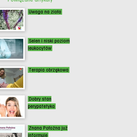
Uwaga na zioła
Selen i niski poziom
leukocytów
Terapia obrzękowa
Dobry stan
perypatetyka
Znana Położna już
informuje