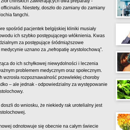
iół chińskich zawierających dwa preparaty -
officinalis. Niestety, doszło do zamiany do zamiany
lochia fangchi.
re spośród pacjentek belgijskiej kliniki musiały
 powodu ich szybko postępującego włóknienia. Kwas
edzialnym za postępujące śródmiąższowe
w medycynie uznano za „nefropatię arystolochową”.
ąca do ich schyłkowej niewydolności i leczenia
oważnym problemem medycznym oraz społecznym.
 wzrosła rozpoznawalność przewlekłej choroby
adko – ale jednak - odpowiedzialny za występowanie
stolochowy.
doszli do wniosku, że niekiedy rak urotelialny jest
stolochowej.
chowej odnotowuje się obecnie na całym świecie