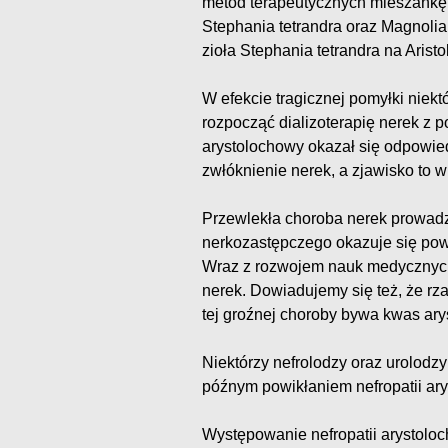
metod terapeutycznych mieszankę z
Stephania tetrandra oraz Magnolia 
zioła Stephania tetrandra na Aristo
W efekcie tragicznej pomyłki niektó
rozpocząć dializoterapię nerek z
arystolochowy okazał się odpowi
zwłóknienie nerek, a zjawisko to 
Przewlekła choroba nerek prowadz
nerkozastępczego okazuje się p
Wraz z rozwojem nauk medycznych
nerek. Dowiadujemy się też, że rz
tej groźnej choroby bywa kwas ary
Niektórzy nefrolodzy oraz urolodzy 
późnym powikłaniem nefropatii ary
Występowanie nefropatii arystolo