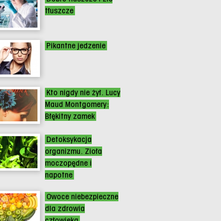
tłuszcze
Pikantne jedzenie
Kto nigdy nie żył. Lucy
Maud Montgomery:
Błękitny zamek
Detoksykacja
organizmu. Zioła
moczopędne i
napotne
Owoce niebezpieczne
dla zdrowia
człowieka