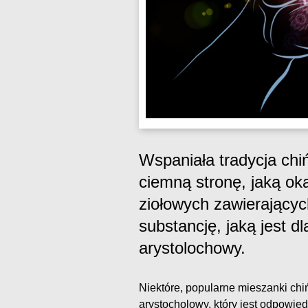
Wspaniała tradycja chi
ciemną stronę, jaką ok
ziołowych zawierający
substancję, jaką jest d
arystolochowy.
Niektóre, popularne mieszanki chi
arystocholowy, który jest odpowie