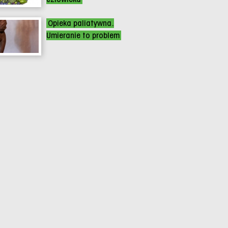
Opieka paliatywna.
Umieranie to problem