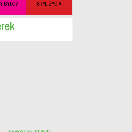
BY BYŁO?
STYL ŻYCIA
erek
Powiązane artykuły