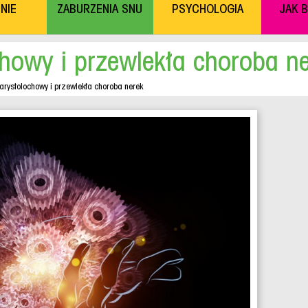
NIE
ZABURZENIA SNU
PSYCHOLOGIA
JAK 
howy i przewlekła choroba n
arystolochowy i przewlekła choroba nerek