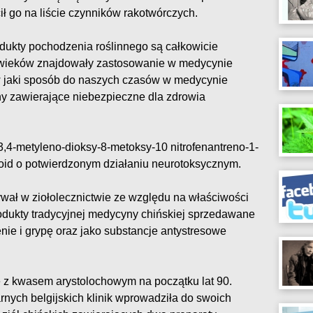
ił go na liście czynników rakotwórczych.
dukty pochodzenia roślinnego są całkowicie
d wieków znajdowały zastosowanie w medycynie
w jaki sposób do naszych czasów w medycynie
ny zawierające niebezpieczne dla zdrowia
,4-metyleno-dioksy-8-metoksy-10 nitrofenantreno-1-
loid o potwierdzonym działaniu neurotoksycznym.
ał w ziołolecznictwie ze względu na właściwości
odukty tradycyjnej medycyny chińskiej sprzedawane
enie i grypę oraz jako substancje antystresowe
 z kwasem arystolochowym na początku lat 90.
rnych belgijskich klinik wprowadziła do swoich