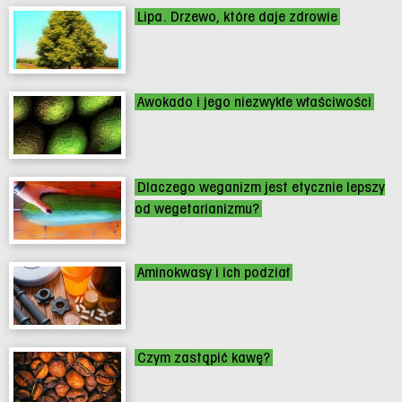
Lipa. Drzewo, które daje zdrowie
Awokado i jego niezwykłe właściwości
Dlaczego weganizm jest etycznie lepszy
od wegetarianizmu?
Aminokwasy i ich podział
Czym zastąpić kawę?