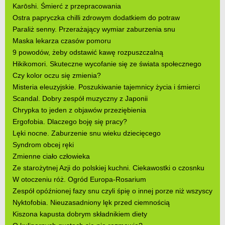
Karōshi. Śmierć z przepracowania
Ostra papryczka chilli zdrowym dodatkiem do potraw
Paraliż senny. Przerażający wymiar zaburzenia snu
Maska lekarza czasów pomoru
9 powodów, żeby odstawić kawę rozpuszczalną
Hikikomori. Skuteczne wycofanie się ze świata społecznego
Czy kolor oczu się zmienia?
Misteria eleuzyjskie. Poszukiwanie tajemnicy życia i śmierci
Scandal. Dobry zespół muzyczny z Japonii
Chrypka to jeden z objawów przeziębienia
Ergofobia. Dlaczego boję się pracy?
Lęki nocne. Zaburzenie snu wieku dziecięcego
Syndrom obcej ręki
Zmienne ciało człowieka
Ze starożytnej Azji do polskiej kuchni. Ciekawostki o czosnku
W otoczeniu róż. Ogród Europa-Rosarium
Zespół opóźnionej fazy snu czyli śpię o innej porze niż wszyscy
Nyktofobia. Nieuzasadniony lęk przed ciemnością
Kiszona kapusta dobrym składnikiem diety