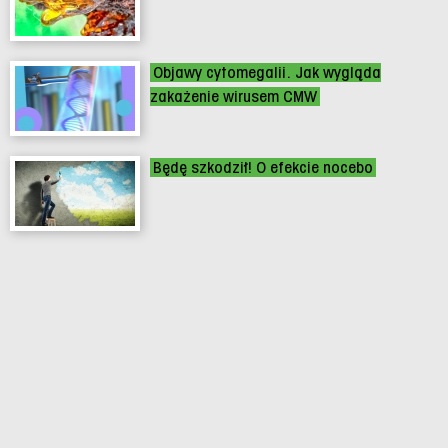
Objawy cytomegalii. Jak wygląda
zakażenie wirusem CMW
Będę szkodził! O efekcie nocebo