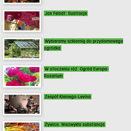
Jan Feindt: Ilustracje
Wybieramy szklarnię do przydomowego
ogródka
W otoczeniu róż. Ogród Europa-
Rosarium
Zespół Kleinego-Levina
Żywica. Niezwykła substancja