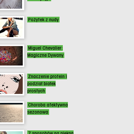
Pożytek z nudy
Miguel Chevalier:
Magiczne Dywany
Znaczenie protein i
podział białek
prostych
Choroba afektywna
sezonowa
7 sposobów na piękną