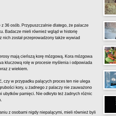
e z 36 osób. Przypuszczalnie dlatego, że palacze
u. Badacze mieli również wgląd w historię
z nich został przeprowadzony także wywiad
pierosy mają cieńszą korę mózgową. Kora mózgowa
ywa kluczową rolę w procesie myślenia i odpowiada
wraz z wiekiem.
, czy w przypadku palących proces ten nie ulega
grubości kory, u żadnego z palaczy nie zauważono
 ubytków pamięci. Nie odkryto też żadnych różnic
.
iu z osobami nigdy niepalącymi, mieli również byli