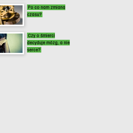
Po co nam zmiana
czasu?
Czy o śmierci
decyduje mózg, a nie
serce?