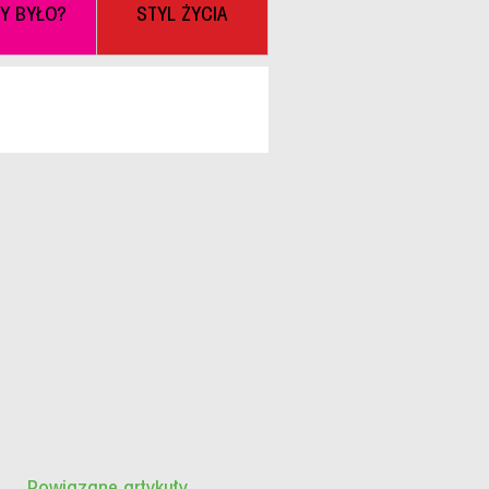
BY BYŁO?
STYL ŻYCIA
Powiązane artykuły