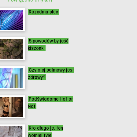
Rozedma płuc
5 powodów by jeść
kiszonki
Czy olej palmowy jest
zdrowy?
Podświadome Hot or
Not
Kto długo je, ten
wolniej tyje