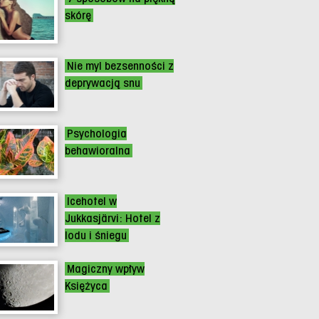
skórę
Nie myl bezsenności z
deprywacją snu
Psychologia
behawioralna
Icehotel w
Jukkasjärvi: Hotel z
lodu i śniegu
Magiczny wpływ
Księżyca