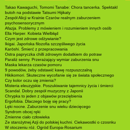
Takao Kawaguchi, Tomomi Tanabe: Chora tancerka. Spektakl
butoh na podstawie Tatsumi Hijikaty
Zespół Alicji w Krainie Czarów realnym zaburzeniem
psychosensorycznym
Afazja. Problemy z mówieniem i rozumieniem innych osób
Ella Harper. Kobieta Wielbłąd
Czym jest zdrowe odżywianie?
Ikigai. Japońska filozofia szczęśliwego życia
Karōshi. Śmierć z przepracowania
Ostra papryczka chilli zdrowym dodatkiem do potraw
Paraliż senny. Przerażający wymiar zaburzenia snu
Maska lekarza czasów pomoru
9 powodów, żeby odstawić kawę rozpuszczalną
Hikikomori. Skuteczne wycofanie się ze świata społecznego
Czy kolor oczu się zmienia?
Misteria eleuzyjskie. Poszukiwanie tajemnicy życia i śmierci
Scandal. Dobry zespół muzyczny z Japonii
Chrypka to jeden z objawów przeziębienia
Ergofobia. Dlaczego boję się pracy?
Lęki nocne. Zaburzenie snu wieku dziecięcego
Syndrom obcej ręki
Zmienne ciało człowieka
Ze starożytnej Azji do polskiej kuchni. Ciekawostki o czosnku
W otoczeniu róż. Ogród Europa-Rosarium