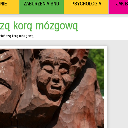
NIE
ZABURZENIA SNU
PSYCHOLOGIA
JAK 
ńszą korą mózgową
 cieńszą korą mózgową