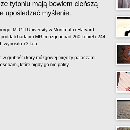
ze tytoniu mają bowiem cieńszą
 upośledzać myślenie.
rgu, McGill University w Montrealu i Harvard
poddali badaniu MRI mózgi ponad 260 kobiet i 244
 wynosiła 73 lata.
ic w grubości kory mózgowej między palaczami
 osobami, które nigdy go nie paliły.