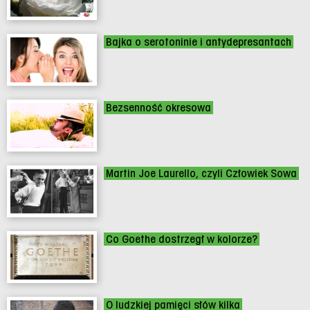
Bajka o serotoninie i antydepresantach
Bezsenność okresowa
Martin Joe Laurello, czyli Człowiek Sowa
Co Goethe dostrzegł w kolorze?
O ludzkiej pamięci słów kilka