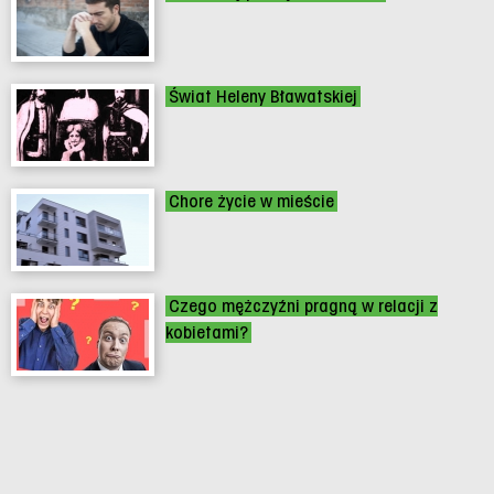
Świat Heleny Bławatskiej
Chore życie w mieście
Czego mężczyźni pragną w relacji z
kobietami?