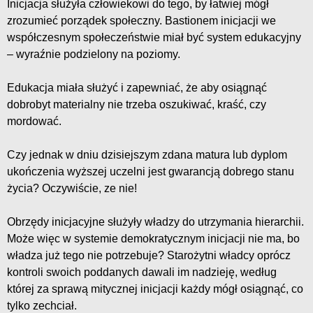
Inicjacja służyła człowiekowi do tego, by łatwiej mógł
zrozumieć porządek społeczny. Bastionem inicjacji we
współczesnym społeczeństwie miał być system edukacyjny
– wyraźnie podzielony na poziomy.
Edukacja miała służyć i zapewniać, że aby osiągnąć
dobrobyt materialny nie trzeba oszukiwać, kraść, czy
mordować.
Czy jednak w dniu dzisiejszym zdana matura lub dyplom
ukończenia wyższej uczelni jest gwarancją dobrego stanu
życia? Oczywiście, ze nie!
Obrzędy inicjacyjne służyły władzy do utrzymania hierarchii.
Może więc w systemie demokratycznym inicjacji nie ma, bo
władza już tego nie potrzebuje? Starożytni władcy oprócz
kontroli swoich poddanych dawali im nadzieję, według
której za sprawą mitycznej inicjacji każdy mógł osiągnąć, co
tylko zechciał.