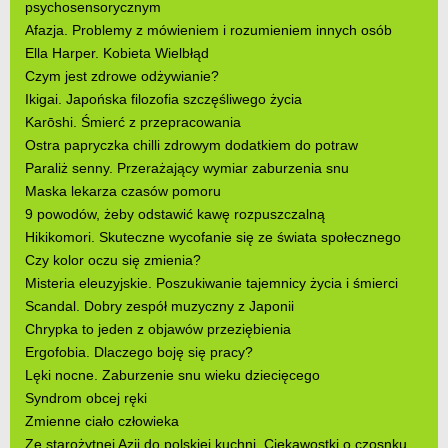
psychosensorycznym
Afazja. Problemy z mówieniem i rozumieniem innych osób
Ella Harper. Kobieta Wielbłąd
Czym jest zdrowe odżywianie?
Ikigai. Japońska filozofia szczęśliwego życia
Karōshi. Śmierć z przepracowania
Ostra papryczka chilli zdrowym dodatkiem do potraw
Paraliż senny. Przerażający wymiar zaburzenia snu
Maska lekarza czasów pomoru
9 powodów, żeby odstawić kawę rozpuszczalną
Hikikomori. Skuteczne wycofanie się ze świata społecznego
Czy kolor oczu się zmienia?
Misteria eleuzyjskie. Poszukiwanie tajemnicy życia i śmierci
Scandal. Dobry zespół muzyczny z Japonii
Chrypka to jeden z objawów przeziębienia
Ergofobia. Dlaczego boję się pracy?
Lęki nocne. Zaburzenie snu wieku dziecięcego
Syndrom obcej ręki
Zmienne ciało człowieka
Ze starożytnej Azji do polskiej kuchni. Ciekawostki o czosnku