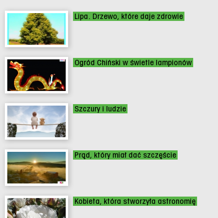
Lipa. Drzewo, które daje zdrowie
Ogród Chiński w świetle lampionów
Szczury i ludzie
Prąd, który miał dać szczęście
Kobieta, która stworzyła astronomię