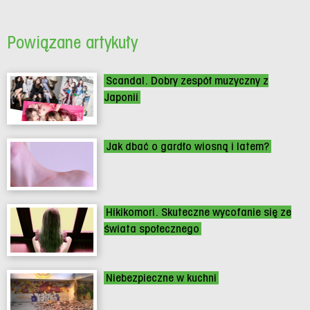
Powiązane artykuły
Scandal. Dobry zespół muzyczny z
Japonii
Jak dbać o gardło wiosną i latem?
Hikikomori. Skuteczne wycofanie się ze
świata społecznego
Niebezpieczne w kuchni