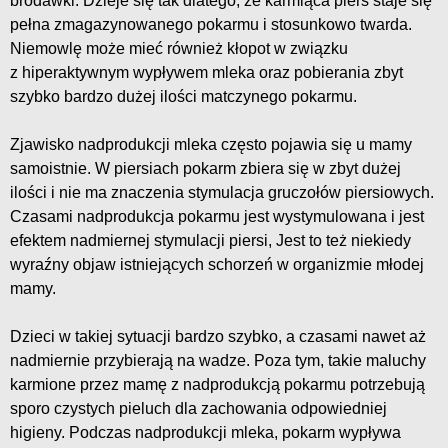
brodawki. Dzieje się tak dlatego, że karmiąca pierś staje się
pełna zmagazynowanego pokarmu i stosunkowo twarda.
Niemowlę może mieć również kłopot w związku
z hiperaktywnym wypływem mleka oraz pobierania zbyt
szybko bardzo dużej ilości matczynego pokarmu.
Zjawisko nadprodukcji mleka często pojawia się u mamy
samoistnie. W piersiach pokarm zbiera się w zbyt dużej
ilości i nie ma znaczenia stymulacja gruczołów piersiowych.
Czasami nadprodukcja pokarmu jest wystymulowana i jest
efektem nadmiernej stymulacji piersi, Jest to też niekiedy
wyraźny objaw istniejących schorzeń w organizmie młodej
mamy.
Dzieci w takiej sytuacji bardzo szybko, a czasami nawet aż
nadmiernie przybierają na wadze. Poza tym, takie maluchy
karmione przez mamę z nadprodukcją pokarmu potrzebują
sporo czystych pieluch dla zachowania odpowiedniej
higieny. Podczas nadprodukcji mleka, pokarm wypływa