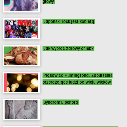
głowy
Japoński rock jest kobietą
Jak wybrać zdrowy chleb?
Pląsawica Huntingtona. Zaburzenie
przerażające ludzi od wielu wieków
Syndrom Elpenora