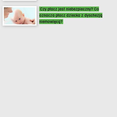
Czy płacz jest niebezpieczny? Co
oznacza płacz dziecka z dyschezją
niemowlęcą?