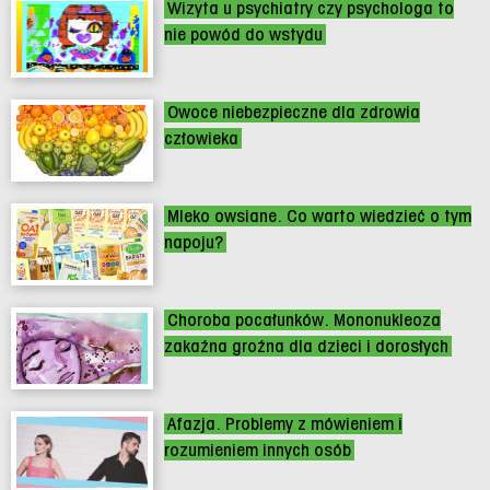
Wizyta u psychiatry czy psychologa to
nie powód do wstydu
Owoce niebezpieczne dla zdrowia
człowieka
Mleko owsiane. Co warto wiedzieć o tym
napoju?
Choroba pocałunków. Mononukleoza
zakaźna groźna dla dzieci i dorosłych
Afazja. Problemy z mówieniem i
rozumieniem innych osób