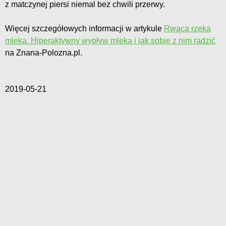
z matczynej piersi niemal bez chwili przerwy.
Więcej szczegółowych informacji w artykule
Rwąca rzeka
mleka. Hiperaktywny wypływ mleka i jak sobie z nim radzić
na Znana-Polozna.pl.
2019-05-21