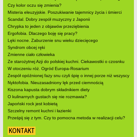
Czy kolor oczu się zmienia?
Misteria eleuzyjskie. Poszukiwanie tajemnicy życia i śmierci
Scandal. Dobry zespół muzyczny z Japonii
Chrypka to jeden z objawów przeziębienia
Ergofobia. Dlaczego boję się pracy?
Lęki nocne. Zaburzenie snu wieku dziecięcego
Syndrom obcej ręki
Zmienne ciało człowieka
Ze starożytnej Azji do polskiej kuchni. Ciekawostki o czosnku
W otoczeniu róż. Ogród Europa-Rosarium
Zespół opóźnionej fazy snu czyli śpię o innej porze niż wszyscy
Nyktofobia. Nieuzasadniony lęk przed ciemnością
Kiszona kapusta dobrym składnikiem diety
O kulinarnych gustach się nie rozmawia?
Japoński rock jest kobietą
Szczelny remont kuchni i łazienki
Prześpij się z tym. Czy to pomocna metoda w realizacji celu?
KONTAKT