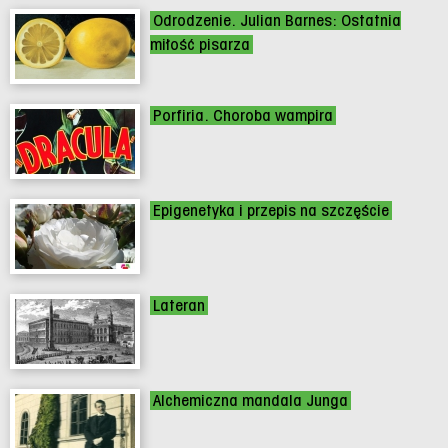
Odrodzenie. Julian Barnes: Ostatnia
miłość pisarza
Porfiria. Choroba wampira
Epigenetyka i przepis na szczęście
Lateran
Alchemiczna mandala Junga