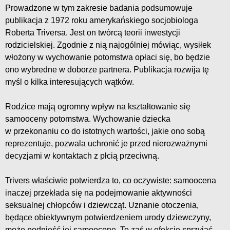
Prowadzone w tym zakresie badania podsumowuje
publikacja z 1972 roku amerykańskiego socjobiologa
Roberta Triversa. Jest on twórcą teorii inwestycji
rodzicielskiej. Zgodnie z nią najogólniej mówiąc, wysiłek
włożony w wychowanie potomstwa opłaci się, bo będzie
ono wybredne w doborze partnera. Publikacja rozwija tę
myśl o kilka interesujących wątków.
Rodzice mają ogromny wpływ na kształtowanie się
samooceny potomstwa. Wychowanie dziecka
w przekonaniu co do istotnych wartości, jakie ono sobą
reprezentuje, pozwala uchronić je przed nierozważnymi
decyzjami w kontaktach z płcią przeciwną.
Trivers właściwie potwierdza to, co oczywiste: samoocena
inaczej przekłada się na podejmowanie aktywności
seksualnej chłopców i dziewcząt. Uznanie otoczenia,
będące obiektywnym potwierdzeniem urody dziewczyny,
może podnieść jej samoocenę. To zaś w efekcie sprzyjać