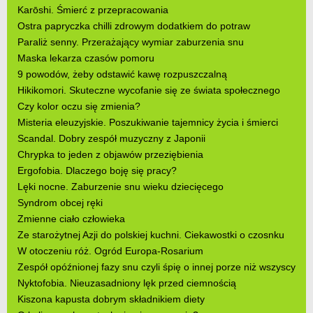
Karōshi. Śmierć z przepracowania
Ostra papryczka chilli zdrowym dodatkiem do potraw
Paraliż senny. Przerażający wymiar zaburzenia snu
Maska lekarza czasów pomoru
9 powodów, żeby odstawić kawę rozpuszczalną
Hikikomori. Skuteczne wycofanie się ze świata społecznego
Czy kolor oczu się zmienia?
Misteria eleuzyjskie. Poszukiwanie tajemnicy życia i śmierci
Scandal. Dobry zespół muzyczny z Japonii
Chrypka to jeden z objawów przeziębienia
Ergofobia. Dlaczego boję się pracy?
Lęki nocne. Zaburzenie snu wieku dziecięcego
Syndrom obcej ręki
Zmienne ciało człowieka
Ze starożytnej Azji do polskiej kuchni. Ciekawostki o czosnku
W otoczeniu róż. Ogród Europa-Rosarium
Zespół opóźnionej fazy snu czyli śpię o innej porze niż wszyscy
Nyktofobia. Nieuzasadniony lęk przed ciemnością
Kiszona kapusta dobrym składnikiem diety