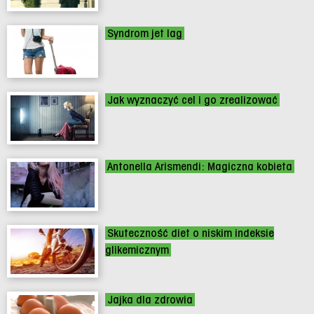
Syndrom jet lag
Jak wyznaczyć cel i go zrealizować
Antonella Arismendi: Magiczna kobieta
Skuteczność diet o niskim indeksie
glikemicznym
Jajka dla zdrowia