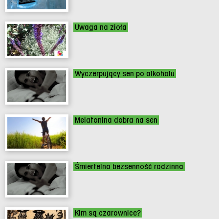
Uwaga na zioła
Wyczerpujący sen po alkoholu
Melatonina dobra na sen
Śmiertelna bezsenność rodzinna
Kim są czarownice?