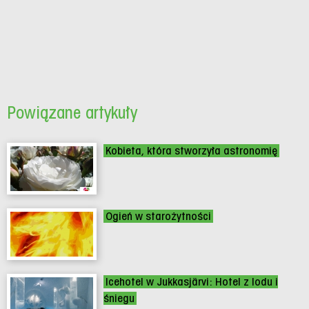
Powiązane artykuły
Kobieta, która stworzyła astronomię
Ogień w starożytności
Icehotel w Jukkasjärvi: Hotel z lodu i
śniegu