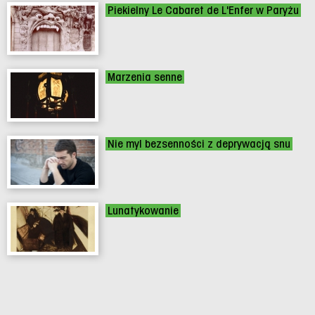
Piekielny Le Cabaret de L'Enfer w Paryżu
Marzenia senne
Nie myl bezsenności z deprywacją snu
Lunatykowanie