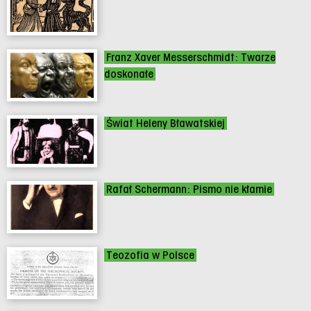
Franz Xaver Messerschmidt: Twarze
doskonałe
Świat Heleny Bławatskiej
Rafał Schermann: Pismo nie kłamie
Teozofia w Polsce