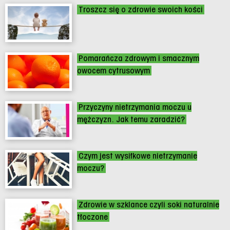
Troszcz się o zdrowie swoich kości
Pomarańcza zdrowym i smacznym
owocem cytrusowym
Przyczyny nietrzymania moczu u
mężczyzn. Jak temu zaradzić?
Czym jest wysiłkowe nietrzymanie
moczu?
Zdrowie w szklance czyli soki naturalnie
tłoczone