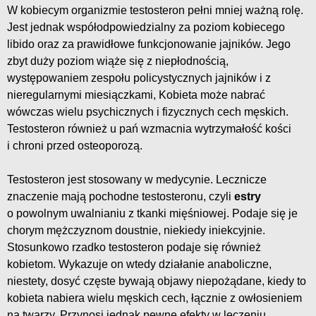
W kobiecym organizmie testosteron pełni mniej ważną rolę.
Jest jednak współodpowiedzialny za poziom kobiecego
libido oraz za prawidłowe funkcjonowanie jajników. Jego
zbyt duży poziom wiąże się z niepłodnością,
występowaniem zespołu policystycznych jajników i z
nieregularnymi miesiączkami, Kobieta może nabrać
wówczas wielu psychicznych i fizycznych cech męskich.
Testosteron również u pań wzmacnia wytrzymałość kości
i chroni przed osteoporozą.
Testosteron jest stosowany w medycynie. Lecznicze
znaczenie mają pochodne testosteronu, czyli
estry
o powolnym uwalnianiu z tkanki mięśniowej. Podaje się je
chorym mężczyznom doustnie, niekiedy iniekcyjnie.
Stosunkowo rzadko testosteron podaje się również
kobietom. Wykazuje on wtedy działanie anaboliczne,
niestety, dosyć częste bywają objawy niepożądane, kiedy to
kobieta nabiera wielu męskich cech, łącznie z owłosieniem
na twarzy. Przynosi jednak pewne efekty w leczeniu