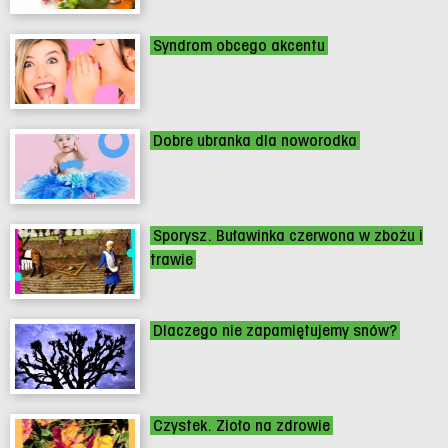
Syndrom obcego akcentu
Dobre ubranka dla noworodka
Sporysz. Buławinka czerwona w zbożu i
trawie
Dlaczego nie zapamiętujemy snów?
Czystek. Zioło na zdrowie