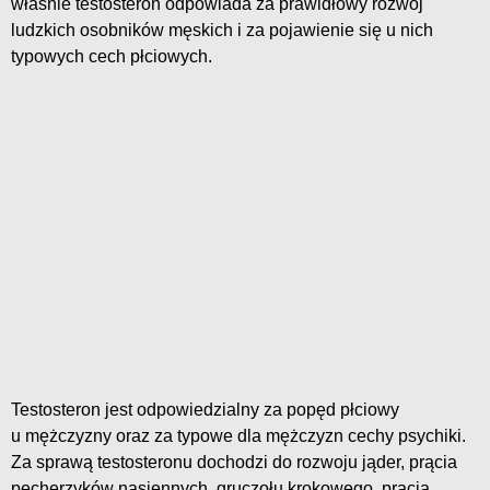
właśnie testosteron odpowiada za prawidłowy rozwój
ludzkich osobników męskich i za pojawienie się u nich
typowych cech płciowych.
Testosteron jest odpowiedzialny za popęd płciowy
u mężczyzny oraz za typowe dla mężczyzn cechy psychiki.
Za sprawą testosteronu dochodzi do rozwoju jąder, prącia
pęcherzyków nasiennych, gruczołu krokowego, prącia,