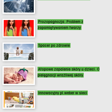
Prozopagnozja. Problem z
zapamiętywaniem twarzy
Spacer po zdrowie
Atopowe zapalenie skóry u dzieci. O
pielęgnacji wrażliwej skóry
Innowacyjny pl.weber w sieci