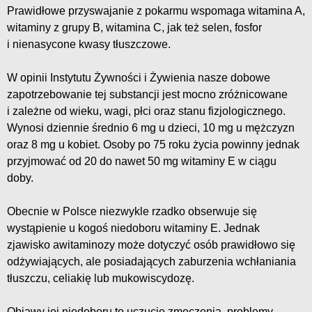
Prawidłowe przyswajanie z pokarmu wspomaga witamina A,
witaminy z grupy B, witamina C, jak też selen, fosfor
i nienasycone kwasy tłuszczowe.
W opinii Instytutu Żywności i Żywienia nasze dobowe
zapotrzebowanie tej substancji jest mocno zróżnicowane
i zależne od wieku, wagi, płci oraz stanu fizjologicznego.
Wynosi dziennie średnio 6 mg u dzieci, 10 mg u mężczyzn
oraz 8 mg u kobiet. Osoby po 75 roku życia powinny jednak
przyjmować od 20 do nawet 50 mg witaminy E w ciągu
doby.
Obecnie w Polsce niezwykle rzadko obserwuje się
wystąpienie u kogoś niedoboru witaminy E. Jednak
zjawisko awitaminozy może dotyczyć osób prawidłowo się
odżywiających, ale posiadających zaburzenia wchłaniania
tłuszczu, celiakię lub mukowiscydozę.
Objawy jej niedoboru to uczucie zmęczenia, problemy