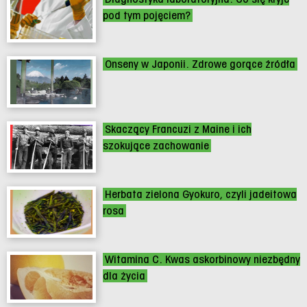
pod tym pojęciem?
Onseny w Japonii. Zdrowe gorące źródła
Skaczący Francuzi z Maine i ich
szokujące zachowanie
Herbata zielona Gyokuro, czyli jadeitowa
rosa
Witamina C. Kwas askorbinowy niezbędny
dla życia