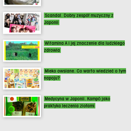
Scandal. Dobry zespół muzyczny z
Japonii
Witamina A i jej znaczenie dla ludzkiego
zdrowia
Mleko owsiane. Co warto wiedzieć o tym
napoju?
Medycyna w Japonii. Kampō jako
praktyka leczenia ziołami