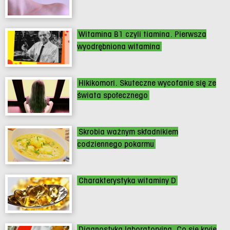
Witamina B1 czyli tiamina. Pierwsza
wyodrębniona witamina
Hikikomori. Skuteczne wycofanie się ze
świata społecznego
Skrobia ważnym składnikiem
codziennego pokarmu
Charakterystyka witaminy D
Diagnostyka laboratoryjna. Co się kryje