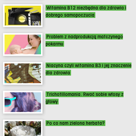
Witamina B12 niezbędna dla zdrowia i
dobrego samopoczucia
Problem z nadprodukcją matczynego
pokarmu
Niacyna czyli witamina B3 i jej znaczenie
dla zdrowia
Trichotillomania. Rwać sobie włosy z
głowy
Po co nam zielona herbata?