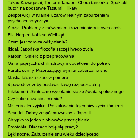
Takao Kawaguchi, Tomomi Tanabe: Chora tancerka. Spektakl
butoh na podstawie Tatsumi Hijikaty
Zespół Alicji w Krainie Czarów realnym zaburzeniem
psychosensorycznym
Afazja. Problemy z mówieniem i rozumieniem innych osób
Ella Harper. Kobieta Wielbłąd
Czym jest zdrowe odżywianie?
Ikigai. Japońska filozofia szczęśliwego życia
Karōshi. Śmierć z przepracowania
Ostra papryczka chilli zdrowym dodatkiem do potraw
Paraliż senny. Przerażający wymiar zaburzenia snu
Maska lekarza czasów pomoru
9 powodów, żeby odstawić kawę rozpuszczalną
Hikikomori. Skuteczne wycofanie się ze świata społecznego
Czy kolor oczu się zmienia?
Misteria eleuzyjskie. Poszukiwanie tajemnicy życia i śmierci
Scandal. Dobry zespół muzyczny z Japonii
Chrypka to jeden z objawów przeziębienia
Ergofobia. Dlaczego boję się pracy?
Lęki nocne. Zaburzenie snu wieku dziecięcego