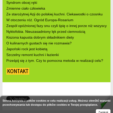
Syndrom obcej ręki
Zmienne ciało człowieka
Ze starożytnej Azji do polskiej kuchni. Ciekawostki o czosnku
W otoczeniu róż. Ogród Europa-Rosarium
Zespół opóźnionej fazy snu czyli śpię o innej porze niż wszyscy
Nyktofobia. Nieuzasadniony lęk przed ciemnością
Kiszona kapusta dobrym składnikiem diety
O kulinarnych gustach się nie rozmawia?
Japoński rock jest kobietą
Szczelny remont kuchni i łazienki
Prześpij się z tym. Czy to pomocna metoda w realizacji celu?
KONTAKT
Strona korzysta z plików cookies w celu realizacji usług. Możesz określić warunki
przechowywania lub dostępu do plików cookies w Twojej przeglądarce.
Zamknij