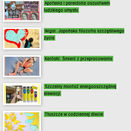
Apofenia i pareidolia oszustwem
ludzkiego umysłu
Ikigai. Japońska filozofia szczęśliwego
życia
Karōshi. Śmierć z przepracowania
Szczelny montaż energooszczędnej
elewacji
Tłuszcze w codziennej diecie