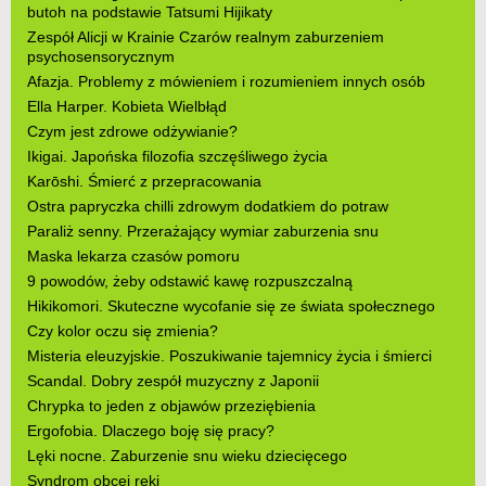
butoh na podstawie Tatsumi Hijikaty
Zespół Alicji w Krainie Czarów realnym zaburzeniem
psychosensorycznym
Afazja. Problemy z mówieniem i rozumieniem innych osób
Ella Harper. Kobieta Wielbłąd
Czym jest zdrowe odżywianie?
Ikigai. Japońska filozofia szczęśliwego życia
Karōshi. Śmierć z przepracowania
Ostra papryczka chilli zdrowym dodatkiem do potraw
Paraliż senny. Przerażający wymiar zaburzenia snu
Maska lekarza czasów pomoru
9 powodów, żeby odstawić kawę rozpuszczalną
Hikikomori. Skuteczne wycofanie się ze świata społecznego
Czy kolor oczu się zmienia?
Misteria eleuzyjskie. Poszukiwanie tajemnicy życia i śmierci
Scandal. Dobry zespół muzyczny z Japonii
Chrypka to jeden z objawów przeziębienia
Ergofobia. Dlaczego boję się pracy?
Lęki nocne. Zaburzenie snu wieku dziecięcego
Syndrom obcej ręki