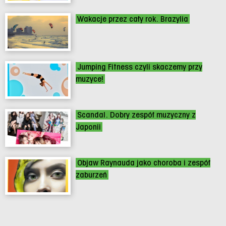
Wakacje przez cały rok. Brazylia
Jumping Fitness czyli skaczemy przy
muzyce!
Scandal. Dobry zespół muzyczny z
Japonii
Objaw Raynauda jako choroba i zespół
zaburzeń