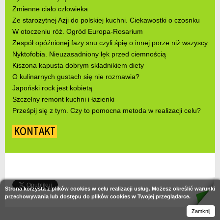
Zmienne ciało człowieka
Ze starożytnej Azji do polskiej kuchni. Ciekawostki o czosnku
W otoczeniu róż. Ogród Europa-Rosarium
Zespół opóźnionej fazy snu czyli śpię o innej porze niż wszyscy
Nyktofobia. Nieuzasadniony lęk przed ciemnością
Kiszona kapusta dobrym składnikiem diety
O kulinarnych gustach się nie rozmawia?
Japoński rock jest kobietą
Szczelny remont kuchni i łazienki
Prześpij się z tym. Czy to pomocna metoda w realizacji celu?
KONTAKT
Strona korzysta z plików cookies w celu realizacji usług. Możesz określić warunki
przechowywania lub dostępu do plików cookies w Twojej przeglądarce.
Zamknij