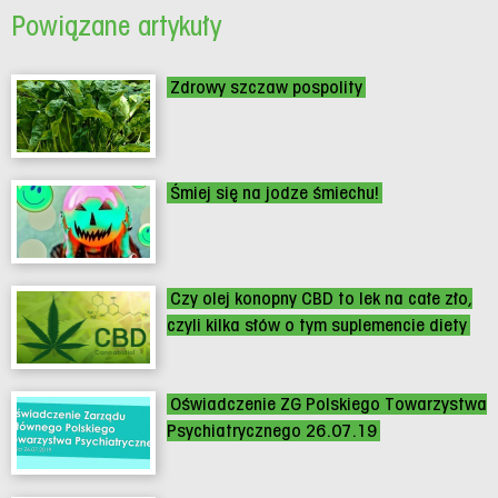
Powiązane artykuły
Zdrowy szczaw pospolity
Śmiej się na jodze śmiechu!
Czy olej konopny CBD to lek na całe zło,
czyli kilka słów o tym suplemencie diety
Oświadczenie ZG Polskiego Towarzystwa
Psychiatrycznego 26.07.19