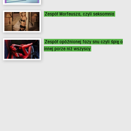
Zespół Morfeusza, czyli seksomnia
Zespół opóźnionej fazy snu czyli śpię o
innej porze niż wszyscy