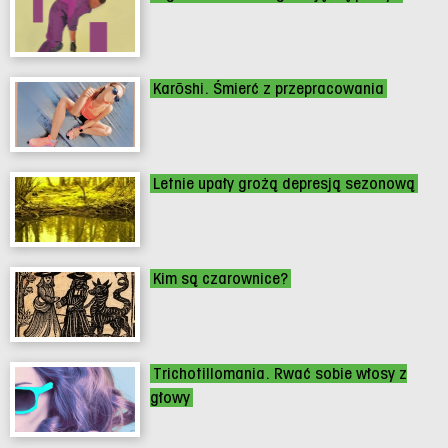
Karōshi. Śmierć z przepracowania
Letnie upały grożą depresją sezonową
Kim są czarownice?
Trichotillomania. Rwać sobie włosy z
głowy