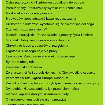
Ostra papryczka chilli zdrowym dodatkiem do potraw
Paraliż senny. Przerażający wymiar zaburzenia snu
Maska lekarza czasów pomoru
9 powodów, żeby odstawić kawę rozpuszczalną
Hikikomori. Skuteczne wycofanie się ze świata społecznego
Czy kolor oczu się zmienia?
Misteria eleuzyjskie. Poszukiwanie tajemnicy życia i śmierci
Scandal. Dobry zespół muzyczny z Japonii
Chrypka to jeden z objawów przeziębienia
Ergofobia. Dlaczego boję się pracy?
Lęki nocne. Zaburzenie snu wieku dziecięcego
Syndrom obcej ręki
Zmienne ciało człowieka
Ze starożytnej Azji do polskiej kuchni. Ciekawostki o czosnku
W otoczeniu róż. Ogród Europa-Rosarium
Zespół opóźnionej fazy snu czyli śpię o innej porze niż wszyscy
Nyktofobia. Nieuzasadniony lęk przed ciemnością
Kiszona kapusta dobrym składnikiem diety
O kulinarnych gustach się nie rozmawia?
Japoński rock jest kobietą