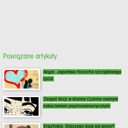
Powiązane artykuły
Ikigai. Japońska filozofia szczęśliwego
życia
Zespół Alicji w Krainie Czarów realnym
zaburzeniem psychosensorycznym
Ergofobia. Dlaczego boję się pracy?