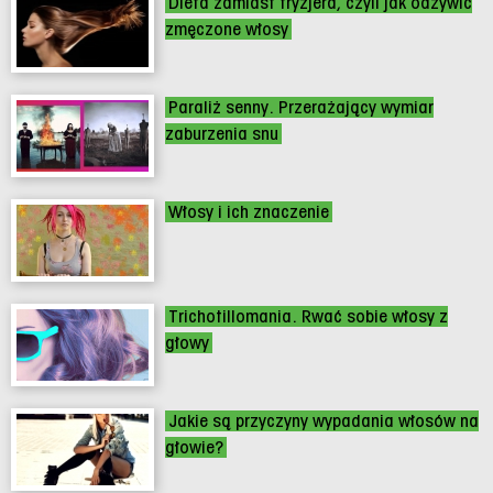
Dieta zamiast fryzjera, czyli jak odżywić
zmęczone włosy
Paraliż senny. Przerażający wymiar
zaburzenia snu
Włosy i ich znaczenie
Trichotillomania. Rwać sobie włosy z
głowy
Jakie są przyczyny wypadania włosów na
głowie?