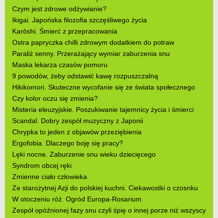
Czym jest zdrowe odżywianie?
Ikigai. Japońska filozofia szczęśliwego życia
Karōshi. Śmierć z przepracowania
Ostra papryczka chilli zdrowym dodatkiem do potraw
Paraliż senny. Przerażający wymiar zaburzenia snu
Maska lekarza czasów pomoru
9 powodów, żeby odstawić kawę rozpuszczalną
Hikikomori. Skuteczne wycofanie się ze świata społecznego
Czy kolor oczu się zmienia?
Misteria eleuzyjskie. Poszukiwanie tajemnicy życia i śmierci
Scandal. Dobry zespół muzyczny z Japonii
Chrypka to jeden z objawów przeziębienia
Ergofobia. Dlaczego boję się pracy?
Lęki nocne. Zaburzenie snu wieku dziecięcego
Syndrom obcej ręki
Zmienne ciało człowieka
Ze starożytnej Azji do polskiej kuchni. Ciekawostki o czosnku
W otoczeniu róż. Ogród Europa-Rosarium
Zespół opóźnionej fazy snu czyli śpię o innej porze niż wszyscy