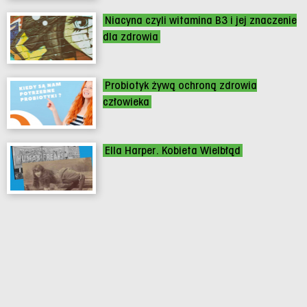
Niacyna czyli witamina B3 i jej znaczenie
dla zdrowia
Probiotyk żywą ochroną zdrowia
człowieka
Ella Harper. Kobieta Wielbłąd