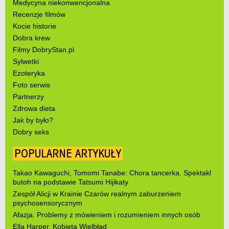
Medycyna niekonwencjonalna
Recenzje filmów
Kocie historie
Dobra krew
Filmy DobryStan.pl
Sylwetki
Ezoteryka
Foto serwis
Partnerzy
Zdrowa dieta
Jak by było?
Dobry seks
POPULARNE ARTYKUŁY
Takao Kawaguchi, Tomomi Tanabe: Chora tancerka. Spektakl
butoh na podstawie Tatsumi Hijikaty
Zespół Alicji w Krainie Czarów realnym zaburzeniem
psychosensorycznym
Afazja. Problemy z mówieniem i rozumieniem innych osób
Ella Harper. Kobieta Wielbłąd