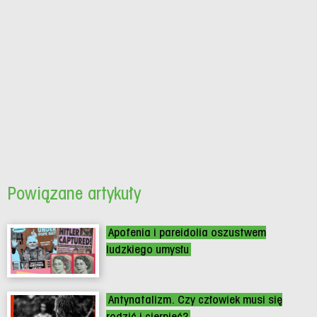
Powiązane artykuły
Apofenia i pareidolia oszustwem
ludzkiego umysłu
Antynatalizm. Czy człowiek musi się
rodzić i cierpieć?