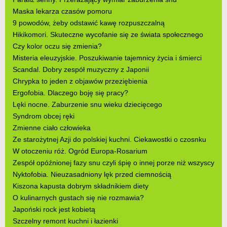
Maska lekarza czasów pomoru
9 powodów, żeby odstawić kawę rozpuszczalną
Hikikomori. Skuteczne wycofanie się ze świata społecznego
Czy kolor oczu się zmienia?
Misteria eleuzyjskie. Poszukiwanie tajemnicy życia i śmierci
Scandal. Dobry zespół muzyczny z Japonii
Chrypka to jeden z objawów przeziębienia
Ergofobia. Dlaczego boję się pracy?
Lęki nocne. Zaburzenie snu wieku dziecięcego
Syndrom obcej ręki
Zmienne ciało człowieka
Ze starożytnej Azji do polskiej kuchni. Ciekawostki o czosnku
W otoczeniu róż. Ogród Europa-Rosarium
Zespół opóźnionej fazy snu czyli śpię o innej porze niż wszyscy
Nyktofobia. Nieuzasadniony lęk przed ciemnością
Kiszona kapusta dobrym składnikiem diety
O kulinarnych gustach się nie rozmawia?
Japoński rock jest kobietą
Szczelny remont kuchni i łazienki