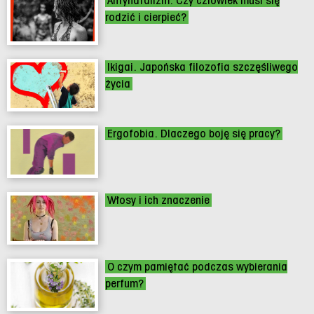
Antynatalizm. Czy człowiek musi się
rodzić i cierpieć?
Ikigai. Japońska filozofia szczęśliwego
życia
Ergofobia. Dlaczego boję się pracy?
Włosy i ich znaczenie
O czym pamiętać podczas wybierania
perfum?