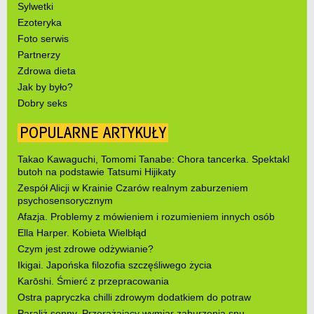
Sylwetki
Ezoteryka
Foto serwis
Partnerzy
Zdrowa dieta
Jak by było?
Dobry seks
POPULARNE ARTYKUŁY
Takao Kawaguchi, Tomomi Tanabe: Chora tancerka. Spektakl
butoh na podstawie Tatsumi Hijikaty
Zespół Alicji w Krainie Czarów realnym zaburzeniem
psychosensorycznym
Afazja. Problemy z mówieniem i rozumieniem innych osób
Ella Harper. Kobieta Wielbłąd
Czym jest zdrowe odżywianie?
Ikigai. Japońska filozofia szczęśliwego życia
Karōshi. Śmierć z przepracowania
Ostra papryczka chilli zdrowym dodatkiem do potraw
Paraliż senny. Przerażający wymiar zaburzenia snu