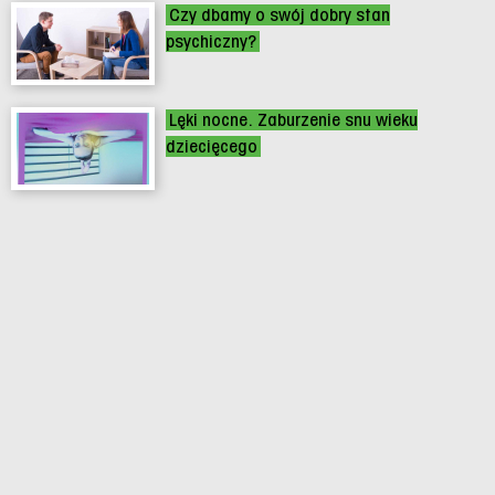
Czy dbamy o swój dobry stan
psychiczny?
Lęki nocne. Zaburzenie snu wieku
dziecięcego