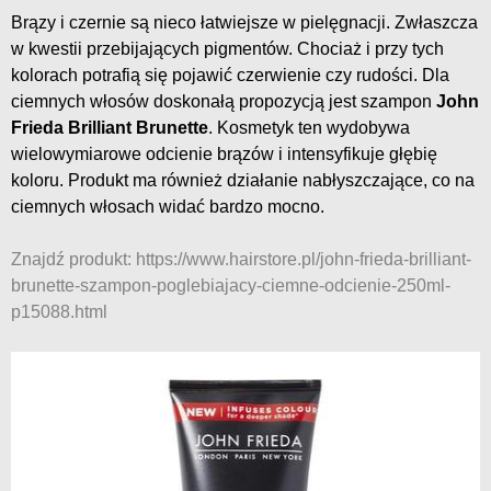
Brązy i czernie są nieco łatwiejsze w pielęgnacji. Zwłaszcza
w kwestii przebijających pigmentów. Chociaż i przy tych
kolorach potrafią się pojawić czerwienie czy rudości. Dla
ciemnych włosów doskonałą propozycją jest szampon
John
Frieda Brilliant Brunette
. Kosmetyk ten wydobywa
wielowymiarowe odcienie brązów i intensyfikuje głębię
koloru. Produkt ma również działanie nabłyszczające, co na
ciemnych włosach widać bardzo mocno.
Znajdź produkt: https://www.hairstore.pl/john-frieda-brilliant-
brunette-szampon-poglebiajacy-ciemne-odcienie-250ml-
p15088.html