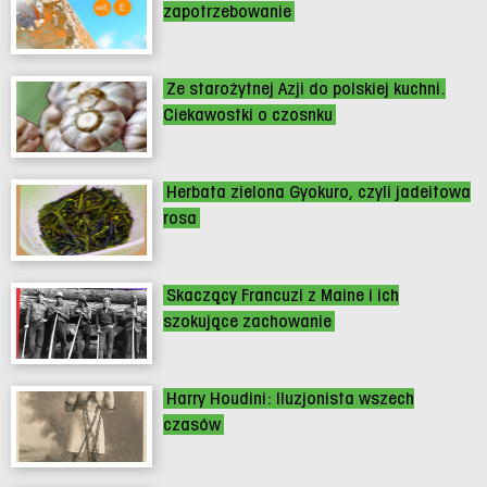
zapotrzebowanie
Ze starożytnej Azji do polskiej kuchni.
Ciekawostki o czosnku
Herbata zielona Gyokuro, czyli jadeitowa
rosa
Skaczący Francuzi z Maine i ich
szokujące zachowanie
Harry Houdini: Iluzjonista wszech
czasów