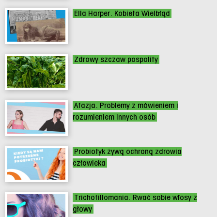
Ella Harper. Kobieta Wielbłąd
Zdrowy szczaw pospolity
Afazja. Problemy z mówieniem i
rozumieniem innych osób
Probiotyk żywą ochroną zdrowia
człowieka
Trichotillomania. Rwać sobie włosy z
głowy