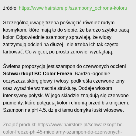
źródło:
https://www.hairstore.pl/szampony_ochrona-koloru
Szczególną uwagę trzeba poświęcić również rudym
kosmykom, które mają to do siebie, że bardzo szybko tracą
kolor. Odpowiednie szampony sprawiają, że włosy
zatrzymują odcień na dłużej i nie trzeba ich tak często
farbować. Co więcej, po prostu zdrowiej wyglądają.
Świetną propozycją jest szampon do czerwonych odcieni
Schwarzkopf BC Color Freeze
. Bardzo łagodnie
oczyszcza skórę głowy i włosy, podkreśla czerwone tony
oraz wyraźnie wzmacnia strukturę. Dodaje włosom
intensywny połysk. W jego składzie znajdują się czerwone
pigmenty, które potęgują kolor i chronią przed blaknięciem.
Szampon na pH 4.5, dzięki temu domyka łuski włosowe.
Znajdź produkt: https://www.hairstore.pl/schwarzkopf-bc-
color-freeze-ph-45-micelarny-szampon-do-czerwonych-