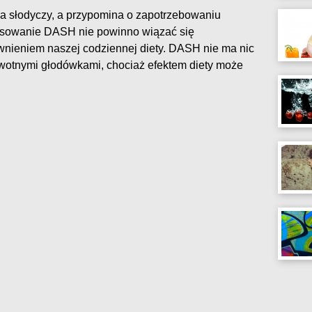
a słodyczy, a przypomina o zapotrzebowaniu
osowanie DASH nie powinno wiązać się
wnieniem naszej codziennej diety. DASH nie ma nic
wotnymi głodówkami, chociaż efektem diety może