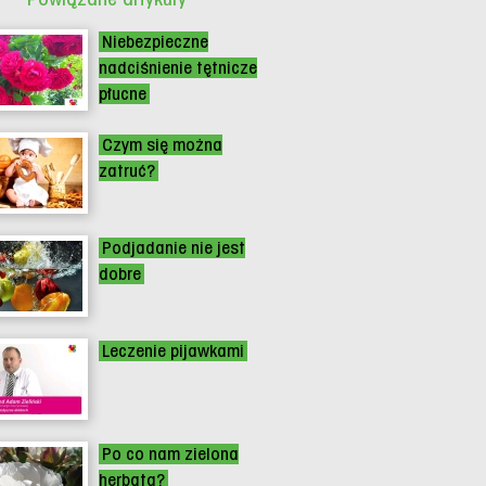
Niebezpieczne
nadciśnienie tętnicze
płucne
Czym się można
zatruć?
Podjadanie nie jest
dobre
Leczenie pijawkami
Po co nam zielona
herbata?