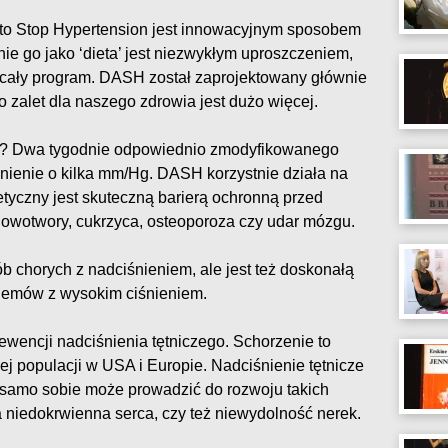
to Stop Hypertension jest innowacyjnym sposobem
ie go jako ‘dieta’ jest niezwykłym uproszczeniem,
m cały program. DASH został zaprojektowany głównie
o zalet dla naszego zdrowia jest dużo więcej.
i? Dwa tygodnie odpowiednio zmodyfikowanego
ienie o kilka mm/Hg. DASH korzystnie działa na
etyczny jest skuteczną barierą ochronną przed
nowotwory, cukrzyca, osteoporoza czy udar mózgu.
 chorych z nadciśnieniem, ale jest też doskonałą
lemów z wysokim ciśnieniem.
wencji nadciśnienia tętniczego. Schorzenie to
j populacji w USA i Europie. Nadciśnienie tętnicze
 samo sobie może prowadzić do rozwoju takich
 niedokrwienna serca, czy też niewydolność nerek.