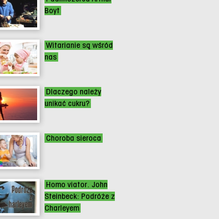
Boyt
Witarianie są wśród
nas
Dlaczego należy
unikać cukru?
Choroba sieroca
Homo viator. John
Steinbeck: Podróże z
Charleyem