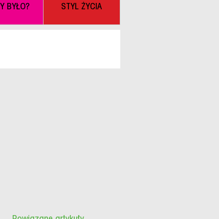
BY BYŁO?
STYL ŻYCIA
Powiązane artykuły