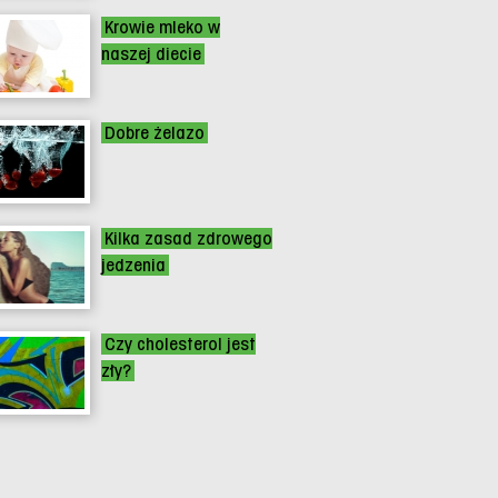
Krowie mleko w
naszej diecie
Dobre żelazo
Kilka zasad zdrowego
jedzenia
Czy cholesterol jest
zły?