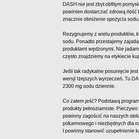
DASH nie jest zbyt obfitym pomys
powinien dostarczać zdrową ilość k
znacznie obniżenie spożycia sodu,
Rezygnujemy z wielu produktów, kt
sodu. Ponadto przestajemy zajada
produktami wędzonymi. Nie jadamy
często znajdziemy na etykiecie k
Jeśli tak radykalne posunięcie jes
wersji lżejszych wyrzeczeń. Tu D
2300 mg sodu dziennie.
Co zatem jeść? Podstawą program
produkty pełnoziarniste. Pieczywo
powinny zagościć na naszych stoła
pokarmowego i niezbędnych dla n
I powinny stanowić uzupełnienie k