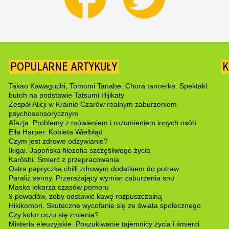
POPULARNE ARTYKUŁY
K
Takao Kawaguchi, Tomomi Tanabe: Chora tancerka. Spektakl
butoh na podstawie Tatsumi Hijikaty
Zespół Alicji w Krainie Czarów realnym zaburzeniem
psychosensorycznym
Afazja. Problemy z mówieniem i rozumieniem innych osób
Ella Harper. Kobieta Wielbłąd
Czym jest zdrowe odżywianie?
Ikigai. Japońska filozofia szczęśliwego życia
Karōshi. Śmierć z przepracowania
Ostra papryczka chilli zdrowym dodatkiem do potraw
Paraliż senny. Przerażający wymiar zaburzenia snu
Maska lekarza czasów pomoru
9 powodów, żeby odstawić kawę rozpuszczalną
Hikikomori. Skuteczne wycofanie się ze świata społecznego
Czy kolor oczu się zmienia?
Misteria eleuzyjskie. Poszukiwanie tajemnicy życia i śmierci