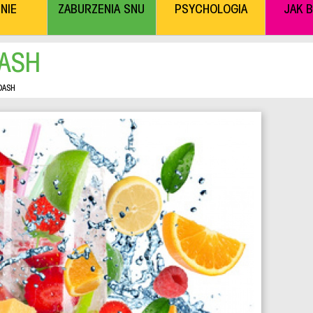
NIE
ZABURZENIA SNU
PSYCHOLOGIA
JAK 
DASH
DASH