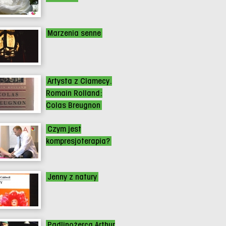
Marzenia senne
Artysta z Clamecy.
Romain Rolland:
Colas Breugnon
Czym jest
kompresjoterapia?
Jenny z natury
Padlinożerca Arthur