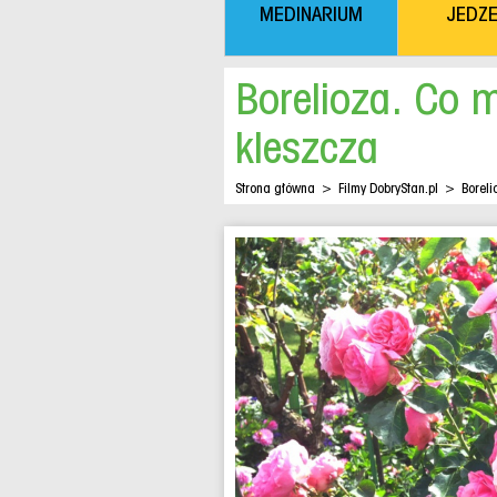
MEDINARIUM
JEDZE
Borelioza. Co 
kleszcza
Strona główna
>
Filmy DobryStan.pl
>
Borel