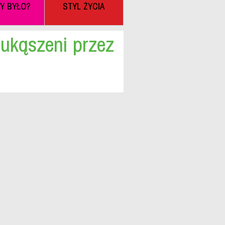
BY BYŁO?
STYL ŻYCIA
ukąszeni przez