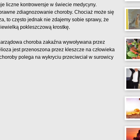
uje liczne kontrowersje w świecie medycyny.
oprawne zdiagnozowanie choroby. Chociaż może się
a, to często jednak nie zdajemy sobie sprawy, że
niewielką pokleszczową krostkę.
elonarządowa choroba zakaźna wywoływana przez
elioza jest przenoszona przez kleszcze na człowieka
 choroby polega na wykryciu przeciwciał w surowicy