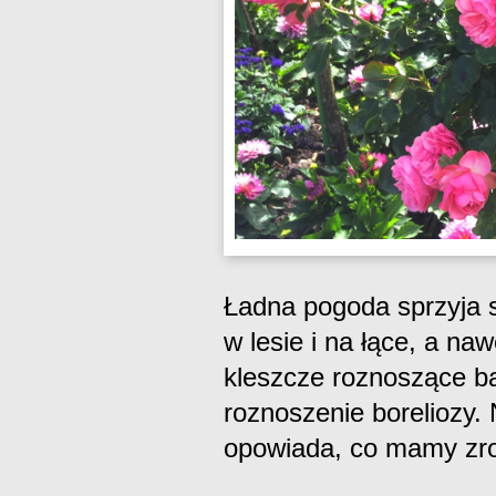
Ładna pogoda sprzyja 
w lesie i na łące, a n
kleszcze roznoszące ba
roznoszenie boreliozy. 
opowiada, co mamy zrob