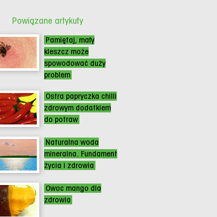
Powiązane artykuły
Pamiętaj, mały
kleszcz może
spowodować duży
problem
Ostra papryczka chilli
zdrowym dodatkiem
do potraw
Naturalna woda
mineralna. Fundament
życia i zdrowia
Owoc mango dla
zdrowia