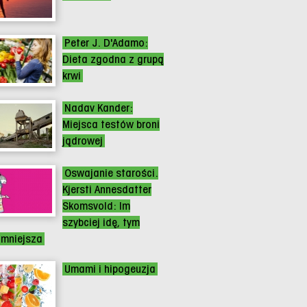
Peter J. D'Adamo:
Dieta zgodna z grupą
krwi
Nadav Kander:
Miejsca testów broni
jądrowej
Oswajanie starości.
Kjersti Annesdatter
Skomsvold: Im
szybciej idę, tym
 mniejsza
Umami i hipogeuzja