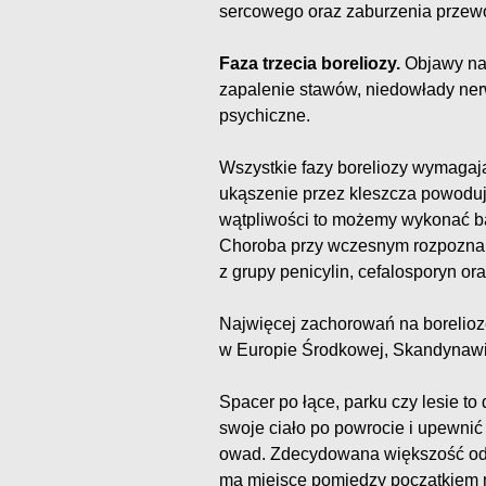
sercowego oraz zaburzenia przew
Faza trzecia boreliozy.
Objawy nas
zapalenie stawów, niedowłady ne
psychiczne.
Wszystkie fazy boreliozy wymagają
ukąszenie przez kleszcza powoduję
wątpliwości to możemy wykonać bad
Choroba przy wczesnym rozpoznani
z grupy penicylin, cefalosporyn oraz
Najwięcej zachorowań na borelio
w Europie Środkowej, Skandynawii
Spacer po łące, parku czy lesie to
swoje ciało po powrocie i upewnić s
owad. Zdecydowana większość od
ma miejsce pomiędzy początkiem m