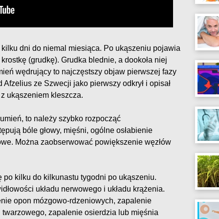
 kilku dni do niemal miesiąca. Po ukąszeniu pojawia
 krostkę (grudkę). Grudka blednie, a dookoła niej
ień wędrujący to najczęstszy objaw pierwszej fazy
 Afzelius ze Szwecji jako pierwszy odkrył i opisał
 z ukąszeniem kleszcza.
 rumień, to należy szybko rozpocząć
stępują bóle głowy, mięśni, ogólne osłabienie
kowe. Można zaobserwować powiększenie węzłów
ę po kilku do kilkunastu tygodni po ukąszeniu.
dłowości układu nerwowego i układu krążenia.
lenie opon mózgowo-rdzeniowych, zapalenie
 twarzowego, zapalenie osierdzia lub mięśnia