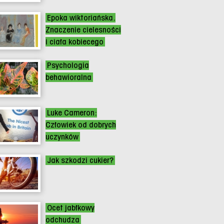
Epoka wiktoriańska.
Znaczenie cielesności
i ciała kobiecego
Psychologia
behawioralna
Luke Cameron:
Człowiek od dobrych
uczynków
Jak szkodzi cukier?
Ocet jabłkowy
odchudza