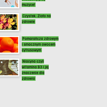
muzyce!
Czystek. Zioło na
zdrowie
Pomarańcza zdrowym
i smacznym owocem
cytrusowym
Niacyna czyli
witamina B3 i jej
znaczenie dla
zdrowia