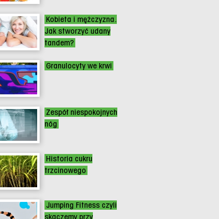
Kobieta i mężczyzna.
Jak stworzyć udany
tandem?
Granulocyty we krwi
Zespół niespokojnych
nóg
Historia cukru
trzcinowego
Jumping Fitness czyli
skaczemy przy