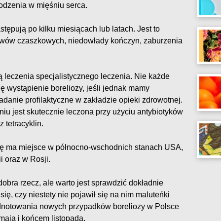
odzenia w mięśniu serca.
tępują po kilku miesiącach lub latach. Jest to
rwów czaszkowych, niedowłady kończyn, zaburzenia
 leczenia specjalistycznego leczenia. Nie każde
 wystąpienie boreliozy, jeśli jednak mamy
anie profilaktyczne w zakładzie opieki zdrowotnej.
u jest skutecznie leczona przy użyciu antybiotyków
 tetracyklin.
zę ma miejsce w północno-wschodnich stanach USA,
 oraz w Rosji.
 dobra rzecz, ale warto jest sprawdzić dokładnie
ię, czy niestety nie pojawił się na nim maluteńki
notowania nowych przypadków boreliozy w Polsce
aja i końcem listopada.