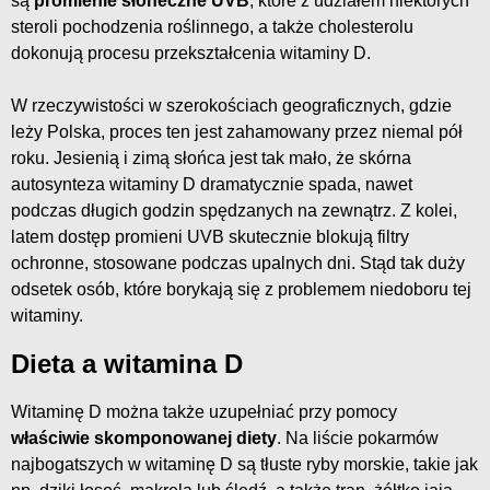
są
promienie słoneczne UVB
, które z udziałem niektórych
steroli pochodzenia roślinnego, a także cholesterolu
dokonują procesu przekształcenia witaminy D.
W rzeczywistości w szerokościach geograficznych, gdzie
leży Polska, proces ten jest zahamowany przez niemal pół
roku. Jesienią i zimą słońca jest tak mało, że skórna
autosynteza witaminy D dramatycznie spada, nawet
podczas długich godzin spędzanych na zewnątrz. Z kolei,
latem dostęp promieni UVB skutecznie blokują filtry
ochronne, stosowane podczas upalnych dni. Stąd tak duży
odsetek osób, które borykają się z problemem niedoboru tej
witaminy.
Dieta a witamina D
Witaminę D można także uzupełniać przy pomocy
właściwie skomponowanej diety
. Na liście pokarmów
najbogatszych w witaminę D są tłuste ryby morskie, takie jak