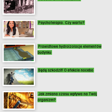
Psychoterapia. Czy warto?
Prawidłowe hydroizolacje elementów
budynku
Będę szkodził! O efekcie nocebo
Jak zmiana czasu wpływa na Twój
organizm?