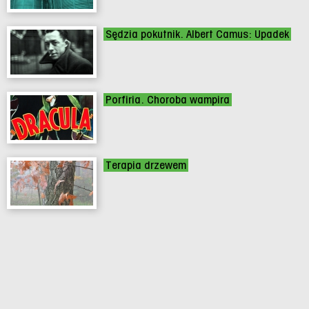
Sędzia pokutnik. Albert Camus: Upadek
Porfiria. Choroba wampira
Terapia drzewem