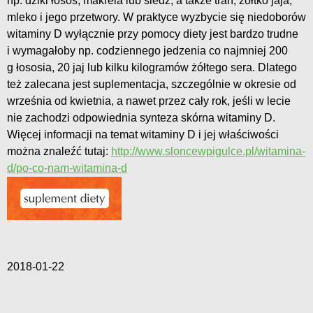
np. dziki łosoś, makrela lub śledź, a także tran, żółtko jaja,
mleko i jego przetwory. W praktyce wyzbycie się niedoborów
witaminy D wyłącznie przy pomocy diety jest bardzo trudne
i wymagałoby np. codziennego jedzenia co najmniej 200
g łososia, 20 jaj lub kilku kilogramów żółtego sera. Dlatego
też zalecana jest suplementacja, szczególnie w okresie od
września od kwietnia, a nawet przez cały rok, jeśli w lecie
nie zachodzi odpowiednia synteza skórna witaminy D.
Więcej informacji na temat witaminy D i jej właściwości
można znaleźć tutaj:
http://www.sloncewpigulce.pl/witamina-
d/po-co-nam-witamina-d
2018-01-22