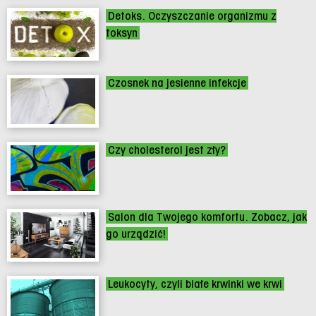
Detoks. Oczyszczanie organizmu z
toksyn
Czosnek na jesienne infekcje
Czy cholesterol jest zły?
Salon dla Twojego komfortu. Zobacz, jak
go urządzić!
Leukocyty, czyli białe krwinki we krwi