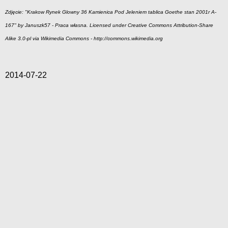
Zdjęcie: "Krakow Rynek Glowny 36 Kamienica Pod Jeleniem tablica Goethe stan 2001r A-
167" by Januszk57 - Praca własna. Licensed under Creative Commons Attribution-Share
Alike 3.0-pl via Wikimedia Commons - http://commons.wikimedia.org
2014-07-22