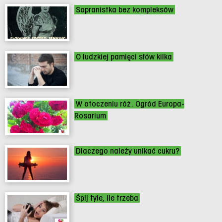
Sopranistka bez kompleksów
O ludzkiej pamięci słów kilka
W otoczeniu róż. Ogród Europa-
Rosarium
Dlaczego należy unikać cukru?
Śpij tyle, ile trzeba