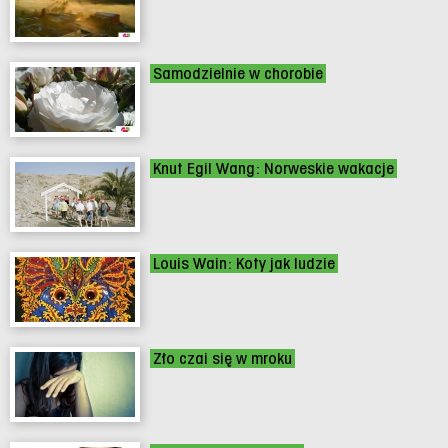
Samodzielnie w chorobie
Knut Egil Wang: Norweskie wakacje
Louis Wain: Koty jak ludzie
Zło czai się w mroku