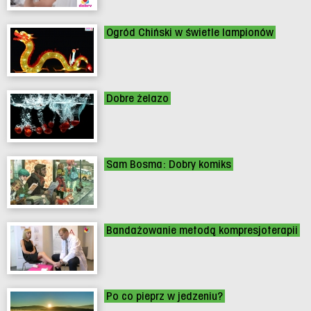
Ogród Chiński w świetle lampionów
Dobre żelazo
Sam Bosma: Dobry komiks
Bandażowanie metodą kompresjoterapii
Po co pieprz w jedzeniu?