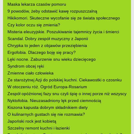
Maska lekarza czasów pomoru
9 powodów, żeby odstawić kawę rozpuszczalną
Hikikomori. Skuteczne wycofanie się ze świata społecznego
Czy kolor oczu się zmienia?
Misteria eleuzyjskie. Poszukiwanie tajemnicy życia i śmierci
Scandal. Dobry zespół muzyczny z Japonii
Chrypka to jeden z objawów przeziębienia
Ergofobia. Dlaczego boję się pracy?
Lęki nocne. Zaburzenie snu wieku dziecięcego
Syndrom obcej ręki
Zmienne ciało człowieka
Ze starożytnej Azji do polskiej kuchni. Ciekawostki o czosnku
W otoczeniu róż. Ogród Europa-Rosarium
Zespół opóźnionej fazy snu czyli śpię o innej porze niż wszyscy
Nyktofobia. Nieuzasadniony lęk przed ciemnością
Kiszona kapusta dobrym składnikiem diety
O kulinarnych gustach się nie rozmawia?
Japoński rock jest kobietą
Szczelny remont kuchni i łazienki