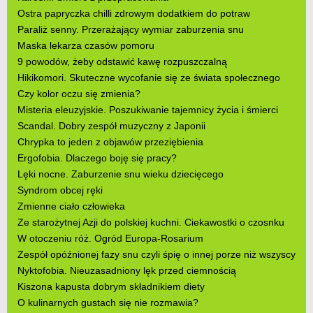
Ostra papryczka chilli zdrowym dodatkiem do potraw
Paraliż senny. Przerażający wymiar zaburzenia snu
Maska lekarza czasów pomoru
9 powodów, żeby odstawić kawę rozpuszczalną
Hikikomori. Skuteczne wycofanie się ze świata społecznego
Czy kolor oczu się zmienia?
Misteria eleuzyjskie. Poszukiwanie tajemnicy życia i śmierci
Scandal. Dobry zespół muzyczny z Japonii
Chrypka to jeden z objawów przeziębienia
Ergofobia. Dlaczego boję się pracy?
Lęki nocne. Zaburzenie snu wieku dziecięcego
Syndrom obcej ręki
Zmienne ciało człowieka
Ze starożytnej Azji do polskiej kuchni. Ciekawostki o czosnku
W otoczeniu róż. Ogród Europa-Rosarium
Zespół opóźnionej fazy snu czyli śpię o innej porze niż wszyscy
Nyktofobia. Nieuzasadniony lęk przed ciemnością
Kiszona kapusta dobrym składnikiem diety
O kulinarnych gustach się nie rozmawia?