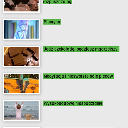
rozpuszczalną
Piperyna
Jedz czekoladę, będziesz mądrzejszy!
Medytacja i nieswoiste bóle pleców
Wysokosodowe niespodzianki