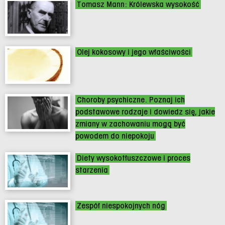
Tomasz Mann: Królewska wysokość
Olej kokosowy i jego właściwości
Choroby psychiczne. Poznaj ich
podstawowe rodzaje i dowiedz się, jakie
zmiany w zachowaniu mogą być
powodem do niepokoju
Diety wysokotłuszczowe i proces
starzenia
Zespół niespokojnych nóg