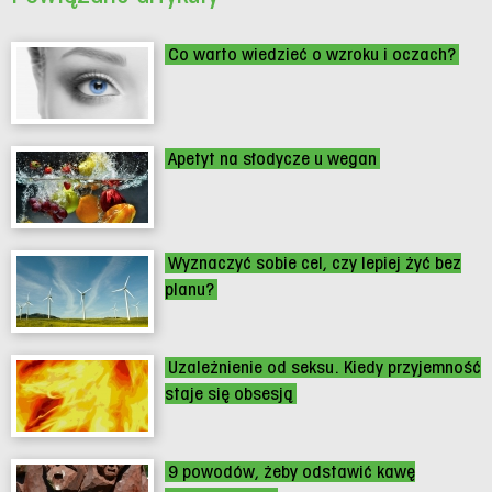
Co warto wiedzieć o wzroku i oczach?
Apetyt na słodycze u wegan
Wyznaczyć sobie cel, czy lepiej żyć bez
planu?
Uzależnienie od seksu. Kiedy przyjemność
staje się obsesją
9 powodów, żeby odstawić kawę