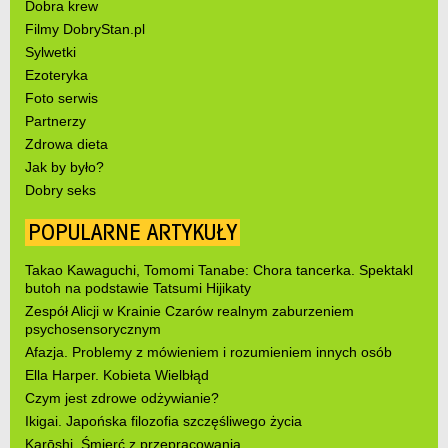
Dobra krew
Filmy DobryStan.pl
Sylwetki
Ezoteryka
Foto serwis
Partnerzy
Zdrowa dieta
Jak by było?
Dobry seks
POPULARNE ARTYKUŁY
Takao Kawaguchi, Tomomi Tanabe: Chora tancerka. Spektakl
butoh na podstawie Tatsumi Hijikaty
Zespół Alicji w Krainie Czarów realnym zaburzeniem
psychosensorycznym
Afazja. Problemy z mówieniem i rozumieniem innych osób
Ella Harper. Kobieta Wielbłąd
Czym jest zdrowe odżywianie?
Ikigai. Japońska filozofia szczęśliwego życia
Karōshi. Śmierć z przepracowania