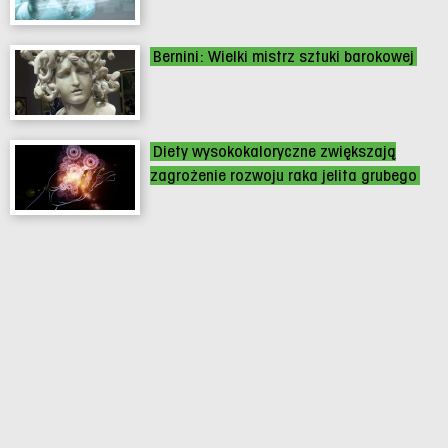
Bernini: Wielki mistrz sztuki barokowej
Diety wysokokaloryczne zwiększają
zagrożenie rozwoju raka jelita grubego