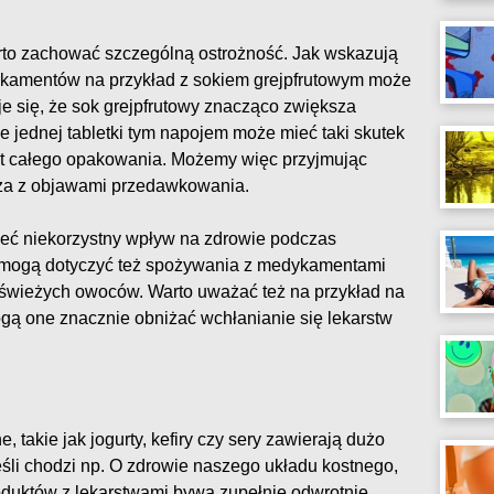
rto zachować szczególną ostrożność. Jak wskazują
ykamentów na przykład z sokiem grejpfrutowym może
e się, że sok grejpfrutowy znacząco zwiększa
e jednej tabletki tym napojem może mieć taki skutek
awet całego opakowania. Możemy więc przyjmując
arza z objawami przedawkowania.
ieć niekorzystny wpływ na zdrowie podczas
 mogą dotyczyć też spożywania z medykamentami
 świeżych owoców. Warto uważać też na przykład na
gą one znacznie obniżać wchłanianie się lekarstw
 takie jak jogurty, kefiry czy sery zawierają dużo
eśli chodzi np. O zdrowie naszego układu kostnego,
oduktów z lekarstwami bywa zupełnie odwrotnie.