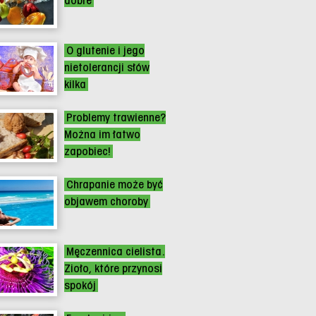
dobre
O glutenie i jego
nietolerancji słów
kilka
Problemy trawienne?
Można im łatwo
zapobiec!
Chrapanie może być
objawem choroby
Męczennica cielista.
Zioło, które przynosi
spokój