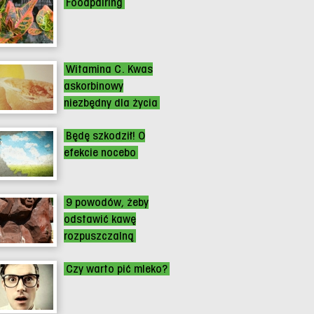
Foodpairing
Witamina C. Kwas
askorbinowy
niezbędny dla życia
Będę szkodził! O
efekcie nocebo
9 powodów, żeby
odstawić kawę
rozpuszczalną
Czy warto pić mleko?