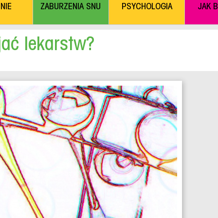
NIE
ZABURZENIA SNU
PSYCHOLOGIA
JAK 
jać lekarstw?