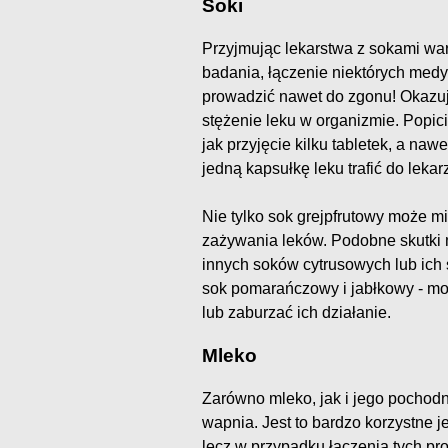
Soki
Przyjmując lekarstwa z sokami wa
badania, łączenie niektórych med
prowadzić nawet do zgonu! Okazuj
stężenie leku w organizmie. Popici
jak przyjęcie kilku tabletek, a n
jedną kapsułkę leku trafić do lek
Nie tylko sok grejpfrutowy może m
zażywania leków. Podobne skutki
innych soków cytrusowych lub ich
sok pomarańczowy i jabłkowy - mo
lub zaburzać ich działanie.
Mleko
Zarówno mleko, jak i jego pochodne,
wapnia. Jest to bardzo korzystne j
lecz w przypadku łączenia tych pr