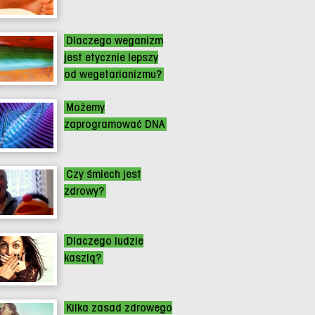
Dlaczego weganizm
jest etycznie lepszy
od wegetarianizmu?
Możemy
zaprogramować DNA
Czy śmiech jest
zdrowy?
Dlaczego ludzie
kaszlą?
Kilka zasad zdrowego