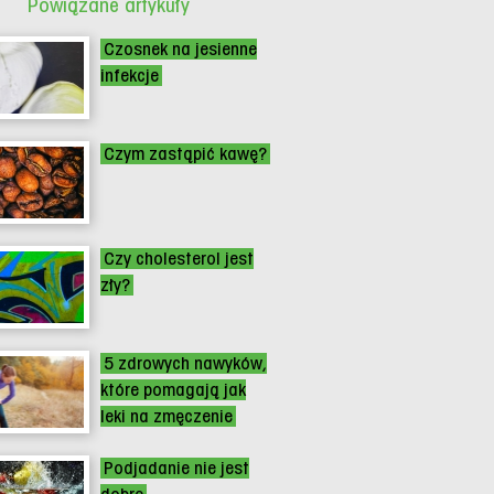
Powiązane artykuły
Czosnek na jesienne
infekcje
Czym zastąpić kawę?
Czy cholesterol jest
zły?
5 zdrowych nawyków,
które pomagają jak
leki na zmęczenie
Podjadanie nie jest