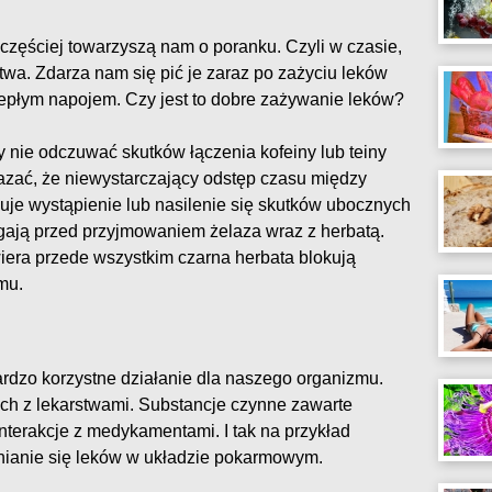
jczęściej towarzyszą nam o poranku. Czyli w czasie,
wa. Zdarza nam się pić je zaraz po zażyciu leków
epłym napojem. Czy jest to dobre zażywanie leków?
ie odczuwać skutków łączenia kofeiny lub teiny
azać, że niewystarczający odstęp czasu między
uje wystąpienie lub nasilenie się skutków ubocznych
gają przed przyjmowaniem żelaza wraz z herbatą.
wiera przede wszystkim czarna herbata blokują
mu.
rdzo korzystne działanie dla naszego organizmu.
ich z lekarstwami. Substancje czynne zawarte
nterakcje z medykamentami. I tak na przykład
nianie się leków w układzie pokarmowym.