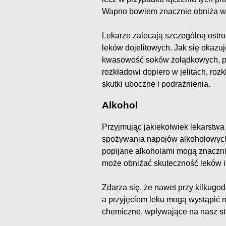
Wapno bowiem znacznie obniża wc
Lekarze zalecają szczególną ostr
leków dojelitowych. Jak się okazu
kwasowość soków żołądkowych, prz
rozkładowi dopiero w jelitach, roz
skutki uboczne i podrażnienia.
Alkohol
Przyjmując jakiekolwiek lekarstw
spożywania napojów alkoholowych
popijane alkoholami mogą znaczni
może obniżać skuteczność leków
Zdarza się, że nawet przy kilkug
a przyjęciem leku mogą wystąpić 
chemiczne, wpływające na nasz s