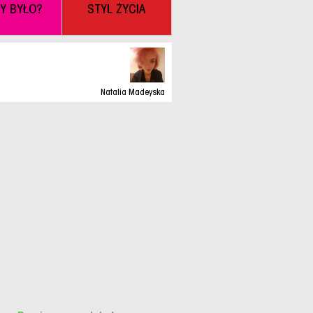
BY BYŁO?
STYL ŻYCIA
Natalia Madeyska