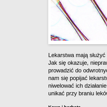
Lekarstwa mają służyć
Jak się okazuje, niep
prowadzić do odwrotnyc
nam się popijać lekars
niwelować ich działani
unikać przy braniu lek