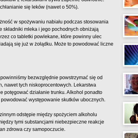
hłanianie się leków (nawet o 50%).
ożność w spożywaniu nabiału podczas stosowania
je składniki mleka i jego pochodnych obniżają
ez co tabletki powlekane, które powinny ulec
kładają się już w żołądku. Może to powodować liczne
a powinniśmy bezwzględnie powstrzymać się od
, nawet tych niskoprocentowych. Lekarstwa
e potęgować działanie trunku. Alkohol ponadto
 i powodować występowanie skutków ubocznych.
odzinnym odstępie między spożyciem alkoholu
między tymi substancjami niebezpieczne reakcje
tan zdrowa czy samopoczucie.