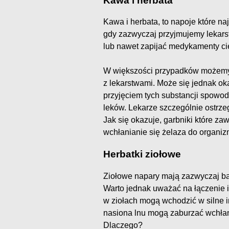
Kawa i herbata
Kawa i herbata, to napoje które na
gdy zazwyczaj przyjmujemy lekarst
lub nawet zapijać medykamenty ci
W większości przypadków możemy n
z lekarstwami. Może się jednak ok
przyjęciem tych substancji spowod
leków. Lekarze szczególnie ostrze
Jak się okazuje, garbniki które za
wchłanianie się żelaza do organiz
Herbatki ziołowe
Ziołowe napary mają zazwyczaj ba
Warto jednak uważać na łączenie 
w ziołach mogą wchodzić w silne i
nasiona lnu mogą zaburzać wchła
Dlaczego?