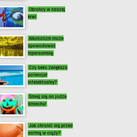
Obrońcy w naszej
krwi
Alkoholizm może
spowodować
hipersomnię
Czy seks zwiększa
potencjał
intelektualny?
Śmiej się na jodze
śmiechu!
Jak chronić się przed
astmą w ciąży?