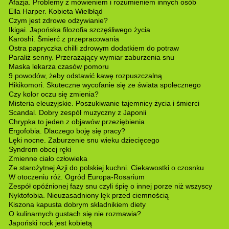
Afazja. Problemy z mówieniem i rozumieniem innych osób
Ella Harper. Kobieta Wielbłąd
Czym jest zdrowe odżywianie?
Ikigai. Japońska filozofia szczęśliwego życia
Karōshi. Śmierć z przepracowania
Ostra papryczka chilli zdrowym dodatkiem do potraw
Paraliż senny. Przerażający wymiar zaburzenia snu
Maska lekarza czasów pomoru
9 powodów, żeby odstawić kawę rozpuszczalną
Hikikomori. Skuteczne wycofanie się ze świata społecznego
Czy kolor oczu się zmienia?
Misteria eleuzyjskie. Poszukiwanie tajemnicy życia i śmierci
Scandal. Dobry zespół muzyczny z Japonii
Chrypka to jeden z objawów przeziębienia
Ergofobia. Dlaczego boję się pracy?
Lęki nocne. Zaburzenie snu wieku dziecięcego
Syndrom obcej ręki
Zmienne ciało człowieka
Ze starożytnej Azji do polskiej kuchni. Ciekawostki o czosnku
W otoczeniu róż. Ogród Europa-Rosarium
Zespół opóźnionej fazy snu czyli śpię o innej porze niż wszyscy
Nyktofobia. Nieuzasadniony lęk przed ciemnością
Kiszona kapusta dobrym składnikiem diety
O kulinarnych gustach się nie rozmawia?
Japoński rock jest kobietą