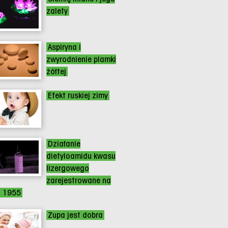
zalety
Aspiryna i
zwyrodnienie plamki
żółtej
Efekt ruskiej zimy
Działanie
dietyloamidu kwasu
lizergowego
zarejestrowane na
z 1955
Zupa jest dobra