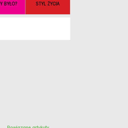
BY BYŁO?
STYL ŻYCIA
Powiązane artykuły