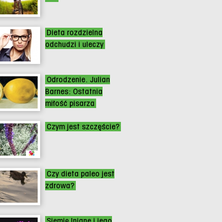
Dieta rozdzielna
odchudzi i uleczy
Odrodzenie. Julian
Barnes: Ostatnia
miłość pisarza
Czym jest szczęście?
Czy dieta paleo jest
zdrowa?
Siemię lniane i jego