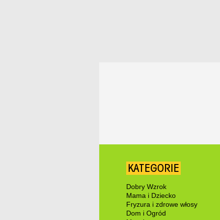
KATEGORIE
Dobry Wzrok
Mama i Dziecko
Fryzura i zdrowe włosy
Dom i Ogród