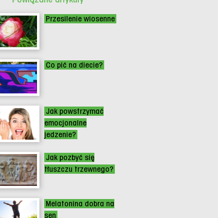
Przesilenie wiosenne
Co pić na diecie?
Jak powstrzymać
emocjonalne
jedzenie?
Jak pozbyć się
tłuszczu trzewnego?
Melatonina dobra na
sen