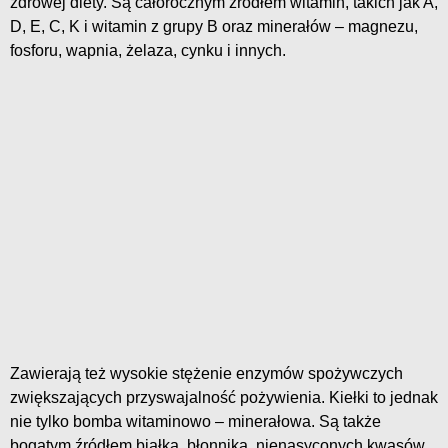
zdrowej diety. Są całorocznym źródłem witamin, takich jak A,
D, E, C, K i witamin z grupy B oraz minerałów – magnezu,
fosforu, wapnia, żelaza, cynku i innych.
Zawierają też wysokie stężenie enzymów spożywczych
zwiększających przyswajalność pożywienia. Kiełki to jednak
nie tylko bomba witaminowo – minerałowa. Są także
bogatym źródłem białka, błonnika, nienasyconych kwasów