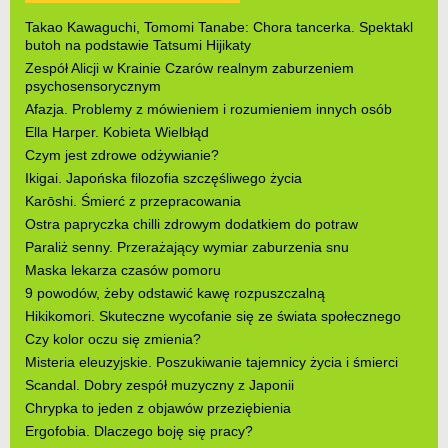
Takao Kawaguchi, Tomomi Tanabe: Chora tancerka. Spektakl
butoh na podstawie Tatsumi Hijikaty
Zespół Alicji w Krainie Czarów realnym zaburzeniem
psychosensorycznym
Afazja. Problemy z mówieniem i rozumieniem innych osób
Ella Harper. Kobieta Wielbłąd
Czym jest zdrowe odżywianie?
Ikigai. Japońska filozofia szczęśliwego życia
Karōshi. Śmierć z przepracowania
Ostra papryczka chilli zdrowym dodatkiem do potraw
Paraliż senny. Przerażający wymiar zaburzenia snu
Maska lekarza czasów pomoru
9 powodów, żeby odstawić kawę rozpuszczalną
Hikikomori. Skuteczne wycofanie się ze świata społecznego
Czy kolor oczu się zmienia?
Misteria eleuzyjskie. Poszukiwanie tajemnicy życia i śmierci
Scandal. Dobry zespół muzyczny z Japonii
Chrypka to jeden z objawów przeziębienia
Ergofobia. Dlaczego boję się pracy?