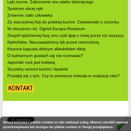
Lęki nocne. Zaburzenie snu wieku dziecięcego
Syndrom obcej ręki
Zmienne ciało człowieka
Ze starożytnej Azji do polskiej kuchni. Ciekawostki o czosnku
W otoczeniu róż. Ogród Europa-Rosarium
Zespół opóźnionej fazy snu czyli śpię o innej porze niż wszyscy
Nyktofobia. Nieuzasadniony lęk przed ciemnością
Kiszona kapusta dobrym składnikiem diety
O kulinarnych gustach się nie rozmawia?
Japoński rock jest kobietą
Szczelny remont kuchni i łazienki
Prześpij się z tym. Czy to pomocna metoda w realizacji celu?
KONTAKT
Strona korzysta z plików cookies w celu realizacji usług. Możesz określić warunki
przechowywania lub dostępu do plików cookies w Twojej przeglądarce.