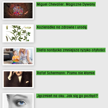
Miguel Chevalier: Magiczne Dywany
Kozieradka na zdrowie i urodę
Dieta nordycka zmniejsza ryzyko otyłości
Rafał Schermann: Pismo nie kłamie
Jęczmień na oku. Jak się go pozbyć?