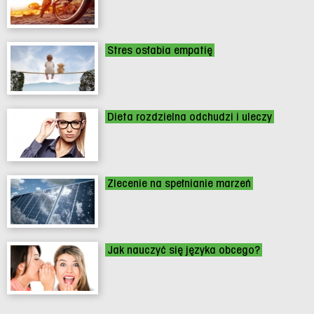
Stres osłabia empatię
Dieta rozdzielna odchudzi i uleczy
Zlecenie na spełnianie marzeń
Jak nauczyć się języka obcego?