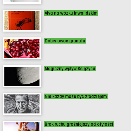
Alva na wózku inwalidzkim
Dobry owoc granatu
Magiczny wpływ Księżyca
Nie każdy może być złodziejem
Brak ruchu groźniejszy od otyłości