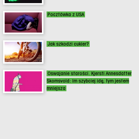
Pocztówka z USA
Jak szkodzi cukier?
Oswajanie starości. Kjersti Annesdatter
Skomsvold: Im szybciej idę, tym jestem
mniejsza