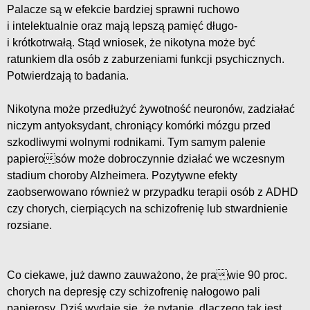
Palacze są w efekcie bardziej sprawni ruchowo
i intelektualnie oraz mają lepszą pamięć długo-
i krótkotrwałą. Stąd wniosek, że nikotyna może być
ratunkiem dla osób z zaburzeniami funkcji psychicznych.
Potwierdzają to badania.
Nikotyna może przedłużyć żywotność neuronów, zadziałać
niczym antyoksydant, chroniący komórki mózgu przed
szkodliwymi wolnymi rodnikami. Tym samym palenie
papierosów może dobroczynnie działać we wczesnym
stadium choroby Alzheimera. Pozytywne efekty
zaobserwowano również w przypadku terapii osób z ADHD
czy chorych, cierpiących na schizofrenię lub stwardnienie
rozsiane.
Co ciekawe, już dawno zauważono, że prawie 90 proc.
chorych na depresję czy schizofrenię nałogowo pali
papierosy. Dziś wydaje się, że pytanie, dlaczego tak jest,