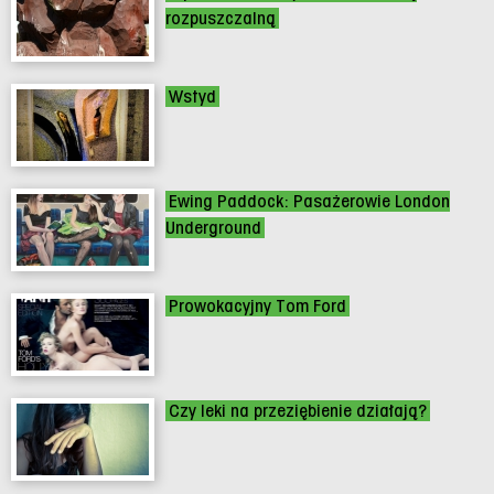
rozpuszczalną
Wstyd
Ewing Paddock: Pasażerowie London
Underground
Prowokacyjny Tom Ford
Czy leki na przeziębienie działają?