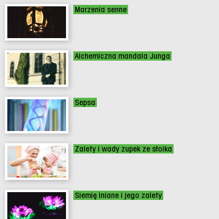
Marzenia senne
Alchemiczna mandala Junga
Sepsa
Zalety i wady zupek ze słoika
Siemię lniane i jego zalety