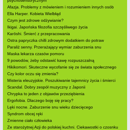
psychosensorycznym
Afazja. Problemy z mówieniem i rozumieniem innych osób
Ella Harper. Kobieta Wielbłąd
Czym jest zdrowe odżywianie?
Ikigai. Japońska filozofia szczęśliwego życia
Karōshi. Śmierć z przepracowania
Ostra papryczka chilli zdrowym dodatkiem do potraw
Paraliż senny. Przerażający wymiar zaburzenia snu
Maska lekarza czasów pomoru
9 powodów, żeby odstawić kawę rozpuszczalną
Hikikomori. Skuteczne wycofanie się ze świata społecznego
Czy kolor oczu się zmienia?
Misteria eleuzyjskie. Poszukiwanie tajemnicy życia i śmierci
Scandal. Dobry zespół muzyczny z Japonii
Chrypka to jeden z objawów przeziębienia
Ergofobia. Dlaczego boję się pracy?
Lęki nocne. Zaburzenie snu wieku dziecięcego
Syndrom obcej ręki
Zmienne ciało człowieka
Ze starożytnej Azji do polskiej kuchni. Ciekawostki o czosnku