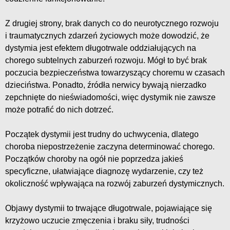
Z drugiej strony, brak danych co do neurotycznego rozwoju
i traumatycznych zdarzeń życiowych może dowodzić, że
dystymia jest efektem długotrwale oddziałujących na
chorego subtelnych zaburzeń rozwoju. Mógł to być brak
poczucia bezpieczeństwa towarzyszący choremu w czasach
dzieciństwa. Ponadto, źródła nerwicy bywają nierzadko
zepchnięte do nieświadomości, więc dystymik nie zawsze
może potrafić do nich dotrzeć.
Początek dystymii jest trudny do uchwycenia, dlatego
choroba niepostrzeżenie zaczyna determinować chorego.
Początków choroby na ogół nie poprzedza jakieś
specyficzne, ułatwiające diagnozę wydarzenie, czy też
okoliczność wpływająca na rozwój zaburzeń dystymicznych.
Objawy dystymii to trwające długotrwale, pojawiające się
krzyżowo uczucie zmęczenia i braku siły, trudności