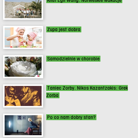
Knut Egil Wang: Norweskie wakacje
Zupa jest dobra
Samodzielnie w chorobie
Taniec Zorby. Nikos Kazantzakis: Grek
Zorba
Po co nam dobry stan?