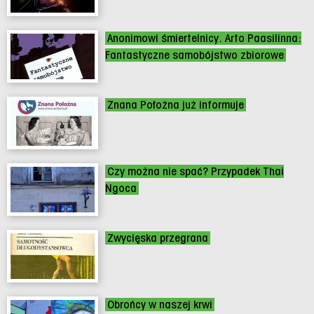
Anonimowi śmiertelnicy. Arto Paasilinna:
Fantastyczne samobójstwo zbiorowe
Znana Położna już informuje
Czy można nie spać? Przypadek Thai
Ngoca
Zwycięska przegrana
Obrońcy w naszej krwi