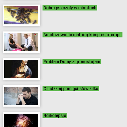
Dobre pszczoły w miastach
Bandażowanie metodą kompresjoterapii
Problem Damy z gronostajem
O ludzkiej pamięci słów kilka
Narkolepsja