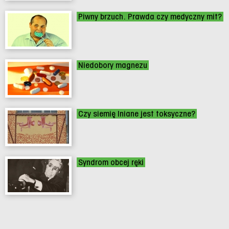
Piwny brzuch. Prawda czy medyczny mit?
Niedobory magnezu
Czy siemię lniane jest toksyczne?
Syndrom obcej ręki