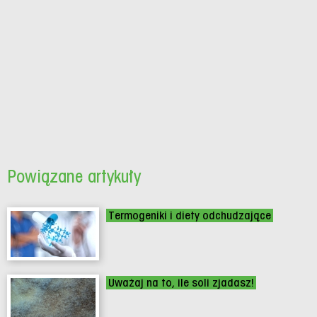
Powiązane artykuły
Termogeniki i diety odchudzające
Uważaj na to, ile soli zjadasz!