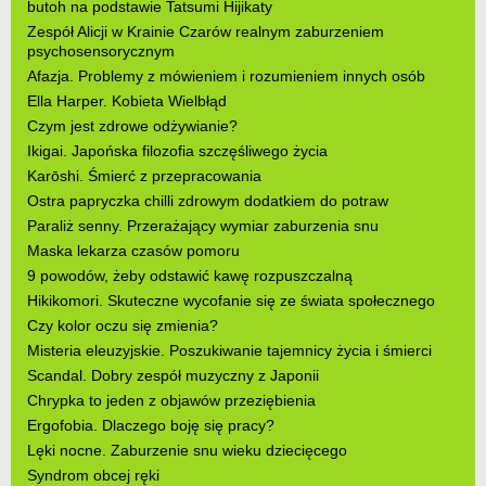
butoh na podstawie Tatsumi Hijikaty
Zespół Alicji w Krainie Czarów realnym zaburzeniem
psychosensorycznym
Afazja. Problemy z mówieniem i rozumieniem innych osób
Ella Harper. Kobieta Wielbłąd
Czym jest zdrowe odżywianie?
Ikigai. Japońska filozofia szczęśliwego życia
Karōshi. Śmierć z przepracowania
Ostra papryczka chilli zdrowym dodatkiem do potraw
Paraliż senny. Przerażający wymiar zaburzenia snu
Maska lekarza czasów pomoru
9 powodów, żeby odstawić kawę rozpuszczalną
Hikikomori. Skuteczne wycofanie się ze świata społecznego
Czy kolor oczu się zmienia?
Misteria eleuzyjskie. Poszukiwanie tajemnicy życia i śmierci
Scandal. Dobry zespół muzyczny z Japonii
Chrypka to jeden z objawów przeziębienia
Ergofobia. Dlaczego boję się pracy?
Lęki nocne. Zaburzenie snu wieku dziecięcego
Syndrom obcej ręki