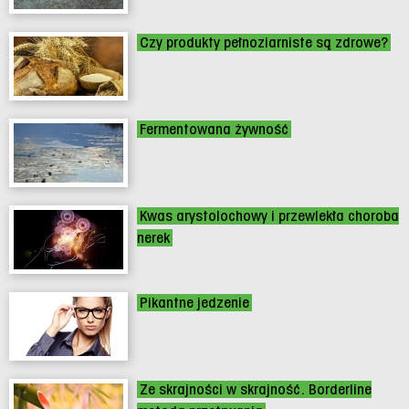
Czy produkty pełnoziarniste są zdrowe?
Fermentowana żywność
Kwas arystolochowy i przewlekła choroba
nerek
Pikantne jedzenie
Ze skrajności w skrajność. Borderline