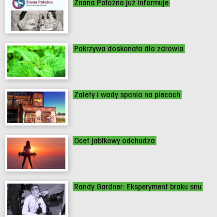
Znana Położna już informuje
Pokrzywa doskonała dla zdrowia
Zalety i wady spania na plecach
Ocet jabłkowy odchudza
Randy Gardner: Eksperyment braku snu