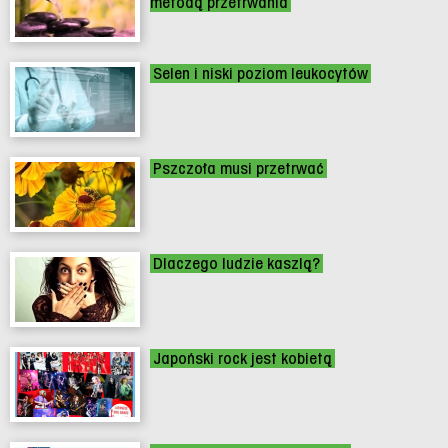
metodą przetrwania
Selen i niski poziom leukocytów
Pszczoła musi przetrwać
Dlaczego ludzie kaszlą?
Japoński rock jest kobietą