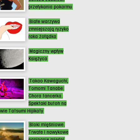
przełykania pokarmu
Białe warzywa
zmniejszają ryzyko
raka żołądka
Magiczny wpływ
Księżyca
Takao Kawaguchi,
Tomomi Tanabe:
Chora tancerka.
Spektakl butoh na
wie Tatsumi Hijikaty
Bloki mięśniowe.
Trwałe i nawykowe
napinanie mięśni