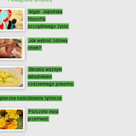
Ikigai. Japońska
filozofia
szczęśliwego życia
Jak wybrać zdrowy
chleb?
Skrobia ważnym
składnikiem
codziennego pokarmu
pieczne nadciśnienie tętnicze
Pszczoła musi
przetrwać