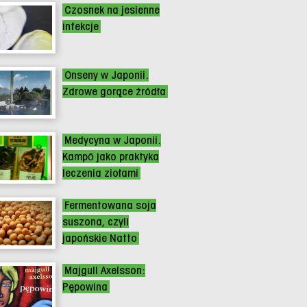
Czosnek na jesienne
infekcje
Onseny w Japonii.
Zdrowe gorące źródła
Medycyna w Japonii.
Kampō jako praktyka
leczenia ziołami
Fermentowana soja
suszona, czyli
japońskie Natto
Majgull Axelsson:
Pępowina