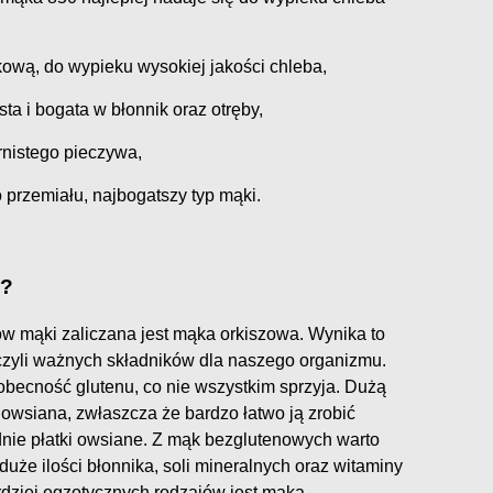
ową, do wypieku wysokiej jakości chleba,
sta i bogata w błonnik oraz otręby,
rnistego pieczywa,
 przemiału, najbogatszy typ mąki.
i?
w mąki zaliczana jest mąka orkiszowa. Wynika to
 czyli ważnych składników dla naszego organizmu.
 obecność glutenu, co nie wszystkim sprzyja. Dużą
 owsiana, zwłaszcza że bardzo łatwo ją zrobić
nie płatki owsiane. Z mąk bezglutenowych warto
uże ilości błonnika, soli mineralnych oraz witaminy
dziej egzotycznych rodzajów jest mąka