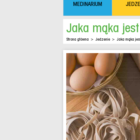
MEDINARIUM
JEDZE
Jaka mąka jest
Strona główna
>
Jedzenie
>
Jaka mąka jes