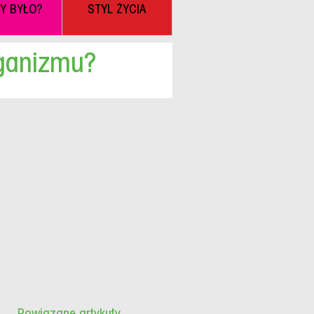
BY BYŁO?
STYL ŻYCIA
rganizmu?
Powiązane artykuły