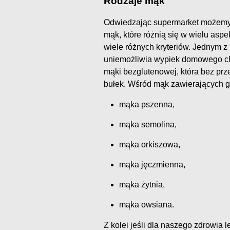
Rodzaje mąk
Odwiedzając supermarket możemy 
mąk, które różnią się w wielu asp
wiele różnych kryteriów. Jednym z 
uniemożliwia wypiek domowego chl
mąki bezglutenowej, która bez prz
bułek. Wśród mąk zawierających gl
mąka pszenna,
mąka semolina,
mąka orkiszowa,
mąka jęczmienna,
mąka żytnia,
mąka owsiana.
Z kolei jeśli dla naszego zdrowia l