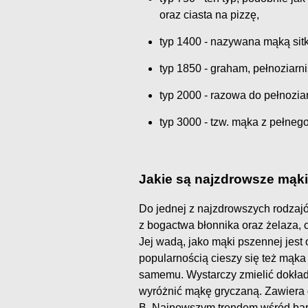
oraz ciasta na pizzę,
typ 1400 - nazywana mąką sitk
typ 1850 - graham, pełnoziarni
typ 2000 - razowa do pełnozia
typ 3000 - tzw. mąka z pełnego
Jakie są najzdrowsze mąk
Do jednej z najzdrowszych rodzajó
z bogactwa błonnika oraz żelaza,
Jej wadą, jako mąki pszennej jest
popularnością cieszy się też mąka
samemu. Wystarczy zmielić dokład
wyróżnić mąkę gryczaną. Zawiera d
B. Najnowszym trendem wśród bar