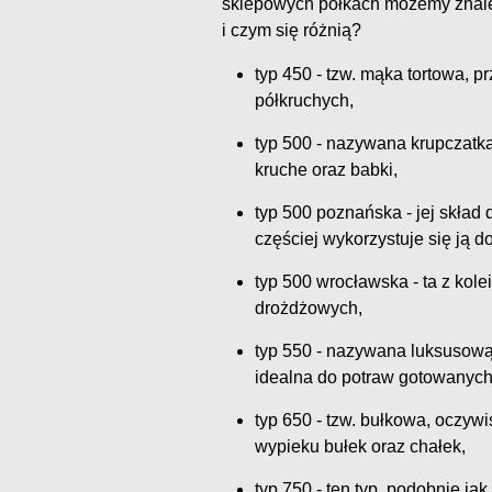
sklepowych półkach możemy znaleźć
i czym się różnią?
typ 450 - tzw. mąka tortowa, 
półkruchych,
typ 500 - nazywana krupczatką,
kruche oraz babki,
typ 500 poznańska - jej skład d
częściej wykorzystuje się ją d
typ 500 wrocławska - ta z kole
drożdżowych,
typ 550 - nazywana luksusową
idealna do potraw gotowanych
typ 650 - tzw. bułkowa, oczyw
wypieku bułek oraz chałek,
typ 750 - ten typ, podobnie ja