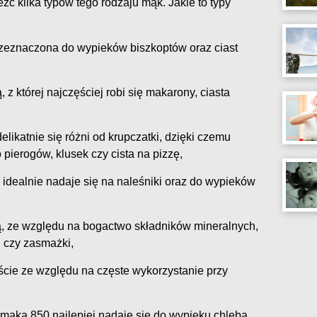
 kilka typów tego rodzaju mąk. Jakie to typy
przeznaczona do wypieków biszkoptów oraz ciast
 z której najczęściej robi się makarony, ciasta
elikatnie się różni od krupczatki, dzięki czemu
o pierogów, klusek czy cista na pizzę,
i idealnie nadaje się na naleśniki oraz do wypieków
, ze względu na bogactwo składników mineralnych,
 czy zasmażki,
iście ze względu na częste wykorzystanie przy
k mąka 850 najlepiej nadaje się do wypieku chleba