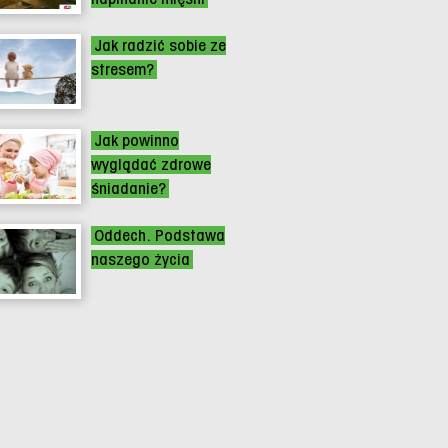
Jak radzić sobie ze
stresem?
Jak powinno
wyglądać zdrowe
śniadanie?
Oddech. Podstawa
naszego życia