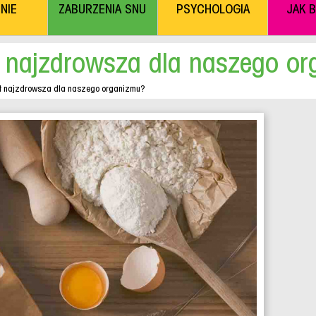
NIE
ZABURZENIA SNU
PSYCHOLOGIA
JAK 
 najzdrowsza dla naszego o
t najzdrowsza dla naszego organizmu?