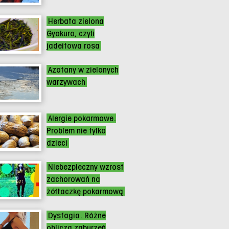
Herbata zielona
Gyokuro, czyli
jadeitowa rosa
Azotany w zielonych
warzywach
Alergie pokarmowe.
Problem nie tylko
dzieci
Niebezpieczny wzrost
zachorowań na
żółtaczkę pokarmową
Dysfagia. Różne
oblicza zaburzeń