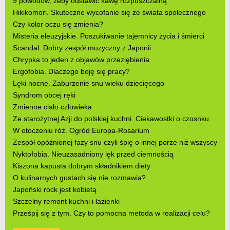
9 powodów, żeby odstawić kawę rozpuszczalną
Hikikomori. Skuteczne wycofanie się ze świata społecznego
Czy kolor oczu się zmienia?
Misteria eleuzyjskie. Poszukiwanie tajemnicy życia i śmierci
Scandal. Dobry zespół muzyczny z Japonii
Chrypka to jeden z objawów przeziębienia
Ergofobia. Dlaczego boję się pracy?
Lęki nocne. Zaburzenie snu wieku dziecięcego
Syndrom obcej ręki
Zmienne ciało człowieka
Ze starożytnej Azji do polskiej kuchni. Ciekawostki o czosnku
W otoczeniu róż. Ogród Europa-Rosarium
Zespół opóźnionej fazy snu czyli śpię o innej porze niż wszyscy
Nyktofobia. Nieuzasadniony lęk przed ciemnością
Kiszona kapusta dobrym składnikiem diety
O kulinarnych gustach się nie rozmawia?
Japoński rock jest kobietą
Szczelny remont kuchni i łazienki
Prześpij się z tym. Czy to pomocna metoda w realizacji celu?