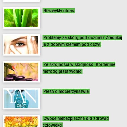
Niezwykły aloes
Problemy ze skórą pod oczami? Zredukuj
je z dobrym kremem pod oczy!
Ze skrajności w skrajność. Borderline
metodą przetrwania
Pieśń o macierzyństwie
Owoce niebezpieczne dla zdrowia
człowieka