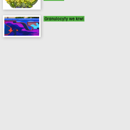
Granulocyty we krwi