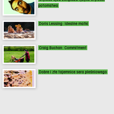
potomstwa
Doris Lessing: Idealne matki
Craig Buchan: Commitment
Dobre i złe tajemnice sera pleśniowego