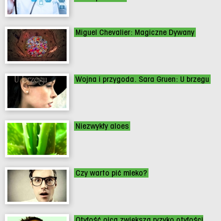
Miguel Chevalier: Magiczne Dywany
Wojna i przygoda. Sara Gruen: U brzegu
Niezwykły aloes
Czy warto pić mleko?
Otyłość ojca zwiększa ryzyko otyłości