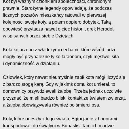
Kot był ważnym członkiem społeczności, chronionym
prawnie. Starożytne legendy opowiadają, że podczas
licznych pożarów mieszkańcy ratowali w pierwszej
kolejności swoje koty, a potem dopiero dobytek. Taką
opowieść przytacza nawet ojciec historii, grek Herodot
w spisanych przez siebie Dziejach.
Kota kojarzono z władczymi cechami, które wśród ludzi
mogły być przynależne tylko faraonom, czyli męstwo, siła
i dynamiczność w działaniu.
Człowiek, który nawet nieumyślnie zabił kota mógł liczyć się
z bardzo srogą karą. Gdy w jakimś domu kot umierał, to
domownicy przywdziewali żałobę. Trzeba jednak uczciwie
przyznać, że mieli bardzo bliski kontakt ze światem zwierząt,
a żałoba obowiązywała również po śmierci psa.
Koty, które odeszły z tego świata, Egipcjanie z honorami
transportowali do świątyni w Bubastis. Tam ich martwe