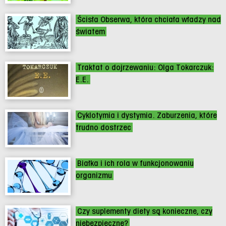
Ścisła Obserwa, która chciała władzy nad
światem
Traktat o dojrzewaniu: Olga Tokarczuk:
E.E.
Cyklotymia i dystymia. Zaburzenia, które
trudno dostrzec
Białka i ich rola w funkcjonowaniu
organizmu
Czy suplementy diety są konieczne, czy
niebezpieczne?