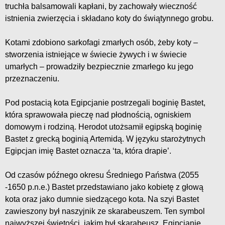
truchła balsamowali kapłani, by zachowały wieczność
istnienia zwierzęcia i składano koty do świątynnego grobu.
Kotami zdobiono sarkofagi zmarłych osób, żeby koty –
stworzenia istniejące w świecie żywych i w świecie
umarłych – prowadziły bezpiecznie zmarłego ku jego
przeznaczeniu.
Pod postacią kota Egipcjanie postrzegali boginię Bastet,
która sprawowała pieczę nad płodnością, ogniskiem
domowym i rodziną. Herodot utożsamił egipską boginię
Bastet z grecką boginią Artemidą. W języku starożytnych
Egipcjan imię Bastet oznacza ‘ta, która drapie’.
Od czasów późnego okresu Średniego Państwa (2055
-1650 p.n.e.) Bastet przedstawiano jako kobietę z głową
kota oraz jako dumnie siedzącego kota. Na szyi Bastet
zawieszony był naszyjnik ze skarabeuszem. Ten symbol
najwyższej świętości, jakim był skarabeusz, Egipcjanie