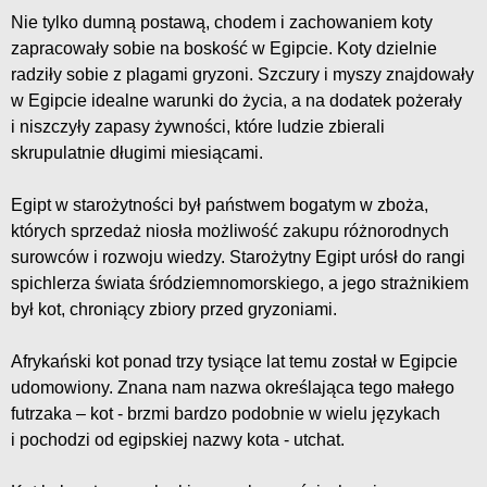
Nie tylko dumną postawą, chodem i zachowaniem koty
zapracowały sobie na boskość w Egipcie. Koty dzielnie
radziły sobie z plagami gryzoni. Szczury i myszy znajdowały
w Egipcie idealne warunki do życia, a na dodatek pożerały
i niszczyły zapasy żywności, które ludzie zbierali
skrupulatnie długimi miesiącami.
Egipt w starożytności był państwem bogatym w zboża,
których sprzedaż niosła możliwość zakupu różnorodnych
surowców i rozwoju wiedzy. Starożytny Egipt urósł do rangi
spichlerza świata śródziemnomorskiego, a jego strażnikiem
był kot, chroniący zbiory przed gryzoniami.
Afrykański kot ponad trzy tysiące lat temu został w Egipcie
udomowiony. Znana nam nazwa określająca tego małego
futrzaka – kot - brzmi bardzo podobnie w wielu językach
i pochodzi od egipskiej nazwy kota - utchat.