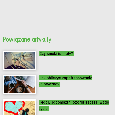
Powiązane artykuły
Czy smoki istniały?
Jak obliczyć zapotrzebowanie
kaloryczne?
Ikigai. Japońska filozofia szczęśliwego
życia