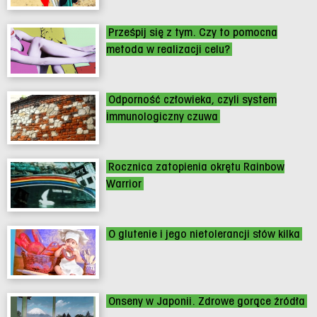
Prześpij się z tym. Czy to pomocna
metoda w realizacji celu?
Odporność człowieka, czyli system
immunologiczny czuwa
Rocznica zatopienia okrętu Rainbow
Warrior
O glutenie i jego nietolerancji słów kilka
Onseny w Japonii. Zdrowe gorące źródła