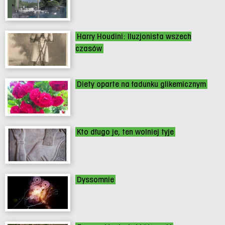
Harry Houdini: Iluzjonista wszech
czasów
Diety oparte na ładunku glikemicznym
Kto długo je, ten wolniej tyje
Dyssomnie