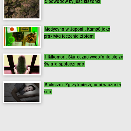
5 powodów by jeść kiszonki
Medycyna w Japonii. Kampō jako
praktyka leczenia ziołami
Hikikomori. Skuteczne wycofanie się ze
świata społecznego
Bruksizm. Zgrzytanie zębami w czasie
snu