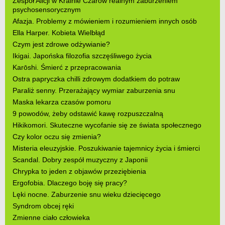
Zespół Alicji w Krainie Czarów realnym zaburzeniem
psychosensorycznym
Afazja. Problemy z mówieniem i rozumieniem innych osób
Ella Harper. Kobieta Wielbłąd
Czym jest zdrowe odżywianie?
Ikigai. Japońska filozofia szczęśliwego życia
Karōshi. Śmierć z przepracowania
Ostra papryczka chilli zdrowym dodatkiem do potraw
Paraliż senny. Przerażający wymiar zaburzenia snu
Maska lekarza czasów pomoru
9 powodów, żeby odstawić kawę rozpuszczalną
Hikikomori. Skuteczne wycofanie się ze świata społecznego
Czy kolor oczu się zmienia?
Misteria eleuzyjskie. Poszukiwanie tajemnicy życia i śmierci
Scandal. Dobry zespół muzyczny z Japonii
Chrypka to jeden z objawów przeziębienia
Ergofobia. Dlaczego boję się pracy?
Lęki nocne. Zaburzenie snu wieku dziecięcego
Syndrom obcej ręki
Zmienne ciało człowieka