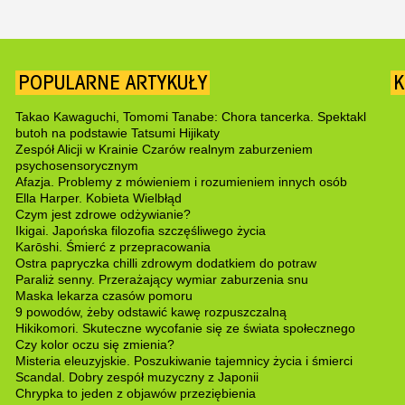
POPULARNE ARTYKUŁY
K
Takao Kawaguchi, Tomomi Tanabe: Chora tancerka. Spektakl
butoh na podstawie Tatsumi Hijikaty
Zespół Alicji w Krainie Czarów realnym zaburzeniem
psychosensorycznym
Afazja. Problemy z mówieniem i rozumieniem innych osób
Ella Harper. Kobieta Wielbłąd
Czym jest zdrowe odżywianie?
Ikigai. Japońska filozofia szczęśliwego życia
Karōshi. Śmierć z przepracowania
Ostra papryczka chilli zdrowym dodatkiem do potraw
Paraliż senny. Przerażający wymiar zaburzenia snu
Maska lekarza czasów pomoru
9 powodów, żeby odstawić kawę rozpuszczalną
Hikikomori. Skuteczne wycofanie się ze świata społecznego
Czy kolor oczu się zmienia?
Misteria eleuzyjskie. Poszukiwanie tajemnicy życia i śmierci
Scandal. Dobry zespół muzyczny z Japonii
Chrypka to jeden z objawów przeziębienia