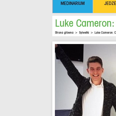
MEDINARIUM
JEDZE
Luke Cameron:
Strona główna
>
Sylwetki
>
Luke Cameron: C