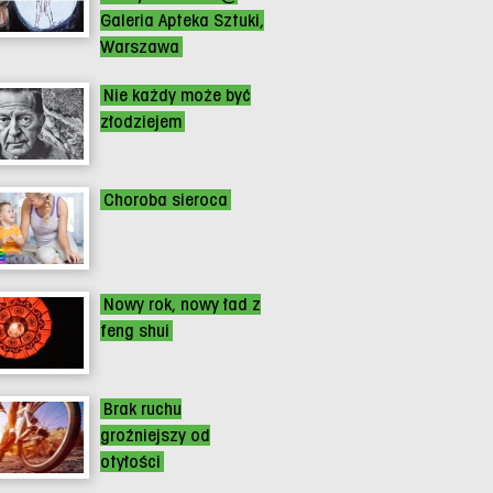
Galeria Apteka Sztuki,
Warszawa
Nie każdy może być
złodziejem
Choroba sieroca
Nowy rok, nowy ład z
feng shui
Brak ruchu
groźniejszy od
otyłości