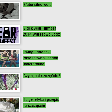
Słaba silna wola
Black Bear Filmfest
2014 Warszawa Łódź
Ewing Paddock:
Pasażerowie London
Underground
Czym jest szczęście?
Epigenetyka i przepis
na szczęście