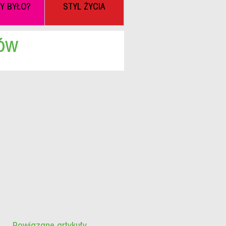
BY BYŁO?
STYL ŻYCIA
ków
Powiązane artykuły