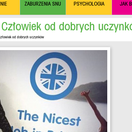
NIE
ZABURZENIA SNU
PSYCHOLOGIA
JAK 
 Człowiek od dobrych uczyn
złowiek od dobrych uczynków