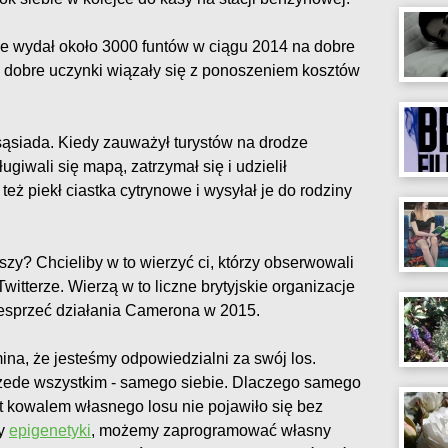
e wydał około 3000 funtów w ciągu 2014 na dobre
e dobre uczynki wiązały się z ponoszeniem kosztów
sąsiada. Kiedy zauważył turystów na drodze
ugiwali się mapą, zatrzymał się i udzielił
też piekł ciastka cytrynowe i wysyłał je do rodziny
zy? Chcieliby w to wierzyć ci, którzy obserwowali
witterze. Wierzą w to liczne brytyjskie organizacje
wesprzeć działania Camerona w 2015.
a, że jesteśmy odpowiedzialni za swój los.
rzede wszystkim - samego siebie. Dlaczego samego
t kowalem własnego losu nie pojawiło się bez
cy
epigenetyki
, możemy zaprogramować własny