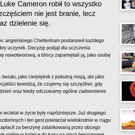
 Luke Cameron robił to wszystko
częściem nie jest branie, lecz
z dzielenie się.
ec angielskiego Cheltenham postanowił każdego
obry uczynek. Decyzję podjął dla uczczenia
obę nowotworową, a bliscy zapamiętali ją, jako osobę
światu, jako cierpiętnik z pokutną misją, ale jako
cjaliści twierdzą, że czujemy się szczęśliwi, gdy
y dzień oraz kiedy odczuwamy ogólne zadowolenie
 wcielał w życie były najróżniejsze. Już drugiego
ezdomnych i ten gest powtarzał wielokrotnie w ciągu
zapłacił za benzynę zatankowaną przez obcego
bok siebie w kolejce do kasy na stacji benzynowej.