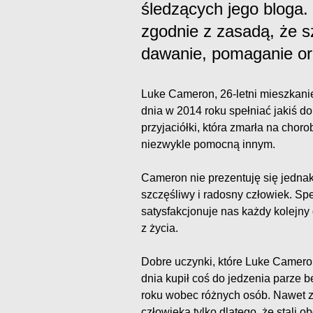
śledzących jego bloga.
zgodnie z zasadą, że sz
dawanie, pomaganie ora
Luke Cameron, 26-letni mieszkani
dnia w 2014 roku spełniać jakiś d
przyjaciółki, która zmarła na chor
niezwykle pomocną innym.
Cameron nie prezentuję się jednak 
szczęśliwy i radosny człowiek. Spe
satysfakcjonuje nas każdy kolejn
z życia.
Dobre uczynki, które Luke Cameron
dnia kupił coś do jedzenia parze b
roku wobec różnych osób. Nawet 
człowieka tylko dlatego, że stali o