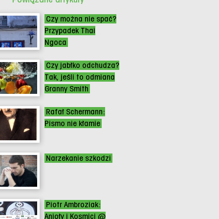
Czy można nie spać?
Przypadek Thai
Ngoca
Czy jabłko odchudza?
Tak, jeśli to odmiana
Granny Smith
Rafał Schermann:
Pismo nie kłamie
Narzekanie szkodzi
Piotr Ambroziak:
Anioły i Kosmici @