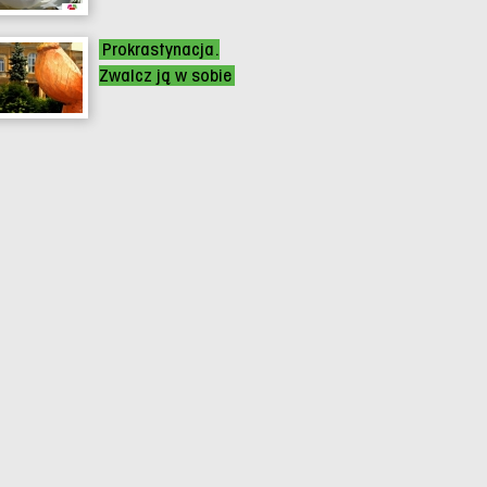
Prokrastynacja.
Zwalcz ją w sobie