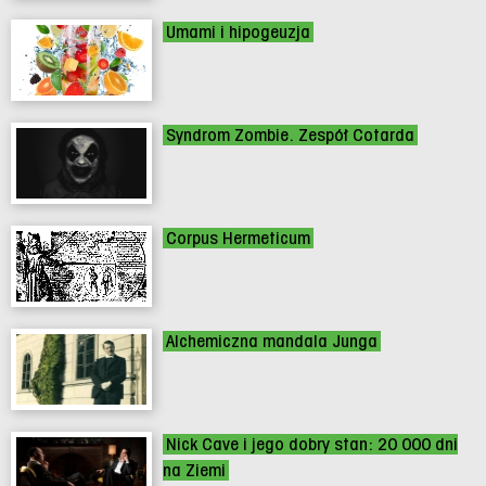
Umami i hipogeuzja
Syndrom Zombie. Zespół Cotarda
Corpus Hermeticum
Alchemiczna mandala Junga
Nick Cave i jego dobry stan: 20 000 dni
na Ziemi