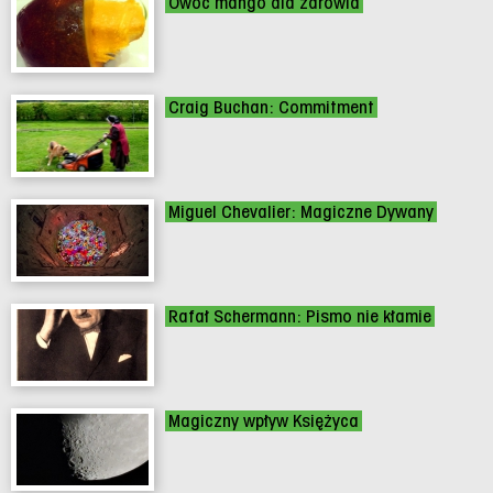
Owoc mango dla zdrowia
Craig Buchan: Commitment
Miguel Chevalier: Magiczne Dywany
Rafał Schermann: Pismo nie kłamie
Magiczny wpływ Księżyca