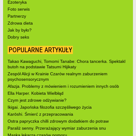
Ezoteryka
Foto serwis
Partnerzy
Zdrowa dieta
Jak by było?
Dobry seks
POPULARNE ARTYKUŁY
Takao Kawaguchi, Tomomi Tanabe: Chora tancerka. Spektakl
butoh na podstawie Tatsumi Hijikaty
Zespół Alicji w Krainie Czarów realnym zaburzeniem
psychosensorycznym
Afazja. Problemy z mówieniem i rozumieniem innych osób
Ella Harper. Kobieta Wielbłąd
Czym jest zdrowe odżywianie?
Ikigai. Japońska filozofia szczęśliwego życia
Karōshi. Śmierć z przepracowania
Ostra papryczka chilli zdrowym dodatkiem do potraw
Paraliż senny. Przerażający wymiar zaburzenia snu
Maska lekarza czasów pomoru