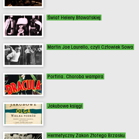
Świat Heleny Bławatskiej
Martin Joe Laurello, czyli Człowiek Sowa
Porfiria. Choroba wampira
Jakubowe księgi
Hermetyczny Zakon Złotego Brzasku