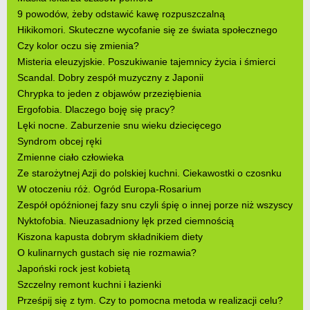
9 powodów, żeby odstawić kawę rozpuszczalną
Hikikomori. Skuteczne wycofanie się ze świata społecznego
Czy kolor oczu się zmienia?
Misteria eleuzyjskie. Poszukiwanie tajemnicy życia i śmierci
Scandal. Dobry zespół muzyczny z Japonii
Chrypka to jeden z objawów przeziębienia
Ergofobia. Dlaczego boję się pracy?
Lęki nocne. Zaburzenie snu wieku dziecięcego
Syndrom obcej ręki
Zmienne ciało człowieka
Ze starożytnej Azji do polskiej kuchni. Ciekawostki o czosnku
W otoczeniu róż. Ogród Europa-Rosarium
Zespół opóźnionej fazy snu czyli śpię o innej porze niż wszyscy
Nyktofobia. Nieuzasadniony lęk przed ciemnością
Kiszona kapusta dobrym składnikiem diety
O kulinarnych gustach się nie rozmawia?
Japoński rock jest kobietą
Szczelny remont kuchni i łazienki
Prześpij się z tym. Czy to pomocna metoda w realizacji celu?