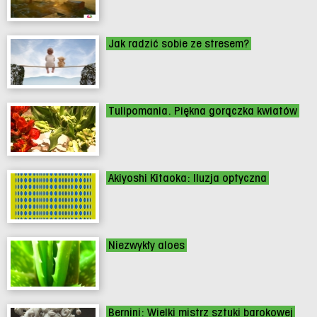
Jak radzić sobie ze stresem?
Tulipomania. Piękna gorączka kwiatów
Akiyoshi Kitaoka: Iluzja optyczna
Niezwykły aloes
Bernini: Wielki mistrz sztuki barokowej