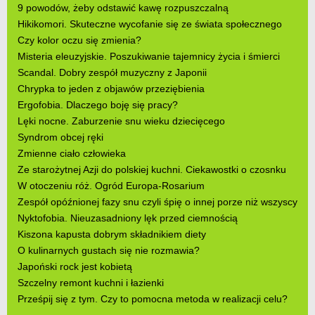
9 powodów, żeby odstawić kawę rozpuszczalną
Hikikomori. Skuteczne wycofanie się ze świata społecznego
Czy kolor oczu się zmienia?
Misteria eleuzyjskie. Poszukiwanie tajemnicy życia i śmierci
Scandal. Dobry zespół muzyczny z Japonii
Chrypka to jeden z objawów przeziębienia
Ergofobia. Dlaczego boję się pracy?
Lęki nocne. Zaburzenie snu wieku dziecięcego
Syndrom obcej ręki
Zmienne ciało człowieka
Ze starożytnej Azji do polskiej kuchni. Ciekawostki o czosnku
W otoczeniu róż. Ogród Europa-Rosarium
Zespół opóźnionej fazy snu czyli śpię o innej porze niż wszyscy
Nyktofobia. Nieuzasadniony lęk przed ciemnością
Kiszona kapusta dobrym składnikiem diety
O kulinarnych gustach się nie rozmawia?
Japoński rock jest kobietą
Szczelny remont kuchni i łazienki
Prześpij się z tym. Czy to pomocna metoda w realizacji celu?