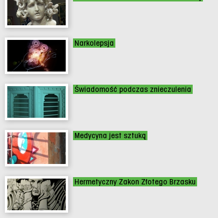
Narkolepsja
Świadomość podczas znieczulenia
Medycyna jest sztuką
Hermetyczny Zakon Złotego Brzasku