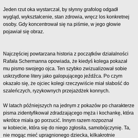
Jeden rzut oka wystarczał, by słynny grafolog odgadł
wygląd, wykształcenie, stan zdrowia, wręcz los konkretnej
osoby. Gdy koncentrował się na piśmie, w jego głowie
pojawiał się obraz.
Najczęściej powtarzana historia z początków działalności
Rafała Schermanna opowiada, że kiedyś kolega pokazał
mu pismo swojego ojca. Ten szybko zwizualizował sobie
uskrzydlone litery jako galopującego jeźdźca. Po czym
okazało się, że ojciec kolegi rzeczywiście miał słabość do
szaleńczych, ryzykownych przejażdżek konnych.
W latach późniejszych na jednym z pokazów po charakterze
pisma zidentyfikował zdradzającego męża i kochankę, która
wkrótce miała go porzucić. Innym razem rozpoznał
w kobiecie, która się do niego zgłosiła, samobójczynię. Ta,
nie mogąc mieć upragnionego dziecka, kilkakrotnie