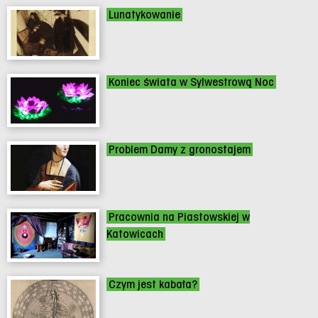
Lunatykowanie
Koniec świata w Sylwestrową Noc
Problem Damy z gronostajem
Pracownia na Piastowskiej w
Katowicach
Czym jest kabała?