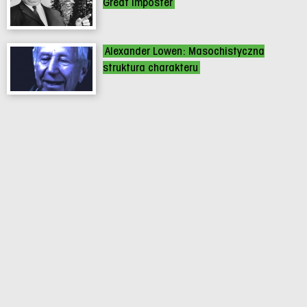
Great Imposter
Alexander Lowen: Masochistyczna
struktura charakteru