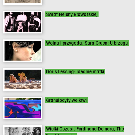
Świat Heleny Bławatskiej
Wojna i przygoda. Sara Gruen: U brzegu
Doris Lessing: Idealne matki
Granulocyty we krwi
Wielki Oszust. Ferdinand Demara, The