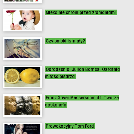
Mleko nie chroni przed złamaniami
Czy smoki istniały?
Odrodzenie. Julian Barnes: Ostatnia
miłość pisarza
Franz Xaver Messerschmidt: Twarze
doskonałe
Prowokacyjny Tom Ford