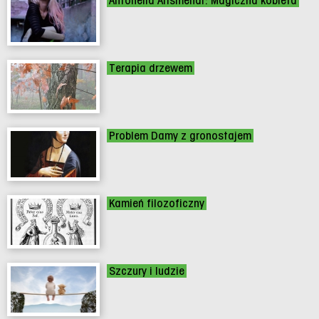
Antonella Arismendi: Magiczna kobieta
Terapia drzewem
Problem Damy z gronostajem
Kamień filozoficzny
Szczury i ludzie