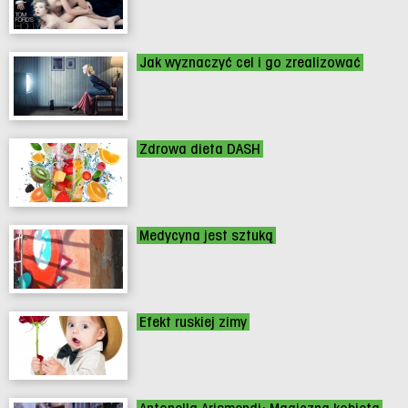
Jak wyznaczyć cel i go zrealizować
Zdrowa dieta DASH
Medycyna jest sztuką
Efekt ruskiej zimy