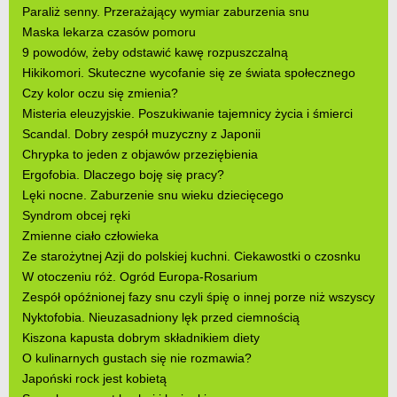
Paraliż senny. Przerażający wymiar zaburzenia snu
Maska lekarza czasów pomoru
9 powodów, żeby odstawić kawę rozpuszczalną
Hikikomori. Skuteczne wycofanie się ze świata społecznego
Czy kolor oczu się zmienia?
Misteria eleuzyjskie. Poszukiwanie tajemnicy życia i śmierci
Scandal. Dobry zespół muzyczny z Japonii
Chrypka to jeden z objawów przeziębienia
Ergofobia. Dlaczego boję się pracy?
Lęki nocne. Zaburzenie snu wieku dziecięcego
Syndrom obcej ręki
Zmienne ciało człowieka
Ze starożytnej Azji do polskiej kuchni. Ciekawostki o czosnku
W otoczeniu róż. Ogród Europa-Rosarium
Zespół opóźnionej fazy snu czyli śpię o innej porze niż wszyscy
Nyktofobia. Nieuzasadniony lęk przed ciemnością
Kiszona kapusta dobrym składnikiem diety
O kulinarnych gustach się nie rozmawia?
Japoński rock jest kobietą