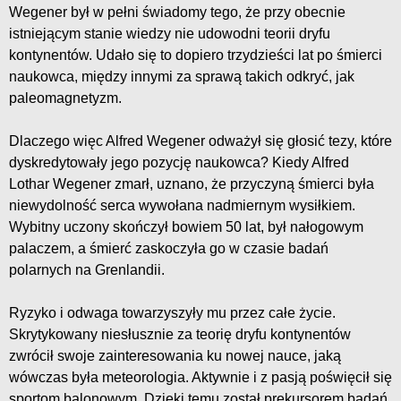
Wegener był w pełni świadomy tego, że przy obecnie
istniejącym stanie wiedzy nie udowodni teorii dryfu
kontynentów. Udało się to dopiero trzydzieści lat po śmierci
naukowca, między innymi za sprawą takich odkryć, jak
paleomagnetyzm.
Dlaczego więc Alfred Wegener odważył się głosić tezy, które
dyskredytowały jego pozycję naukowca? Kiedy Alfred
Lothar Wegener zmarł, uznano, że przyczyną śmierci była
niewydolność serca wywołana nadmiernym wysiłkiem.
Wybitny uczony skończył bowiem 50 lat, był nałogowym
palaczem, a śmierć zaskoczyła go w czasie badań
polarnych na Grenlandii.
Ryzyko i odwaga towarzyszyły mu przez całe życie.
Skrytykowany niesłusznie za teorię dryfu kontynentów
zwrócił swoje zainteresowania ku nowej nauce, jaką
wówczas była meteorologia. Aktywnie i z pasją poświęcił się
sportom balonowym. Dzięki temu został prekursorem badań