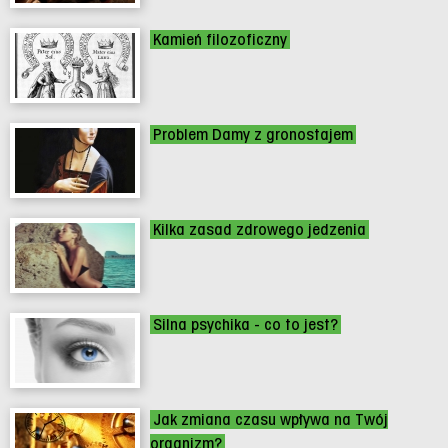
Kamień filozoficzny
Problem Damy z gronostajem
Kilka zasad zdrowego jedzenia
Silna psychika - co to jest?
Jak zmiana czasu wpływa na Twój
organizm?