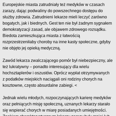
Europejskie miasta zatrudniały też medyków w czasach
zarazy, dając podwaliny do powszechnego dostępu do
służby zdrowia. Zatrudnieni lekarze mieli leczyć zarówno
bogatych, jak i biednych. Gest ten nie był żadnym sygnałem
demokratyzacji zasad, ale objawem zdrowego rozsądku.
Biedota zamieszkująca miasta z łatwością
rozprzestrzeniłaby choroby na inne kasty społeczne, gdyby
nie objęto jej opieką medyczną.
Zawód lekarza zwalczającego pomór był niebezpieczny, ale
też lukratywny – ponadto interesujący dla wielu
hochsztaplerów i oszustów. Oprócz wypłat otrzymywanych
z podatków miejskich naciągali oni rodziny chorych na
kosztowne, często absurdalne zabiegi. <
Jednak wielu młodych, rozpoczynających karierę medyków
oraz pełniących misję społeczną, uznanych lekarzy starało
się wspierać chorych w miarę posiadanych umiejętności.