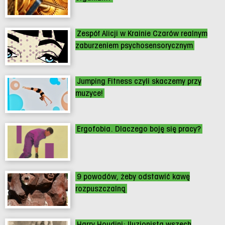
Zespół Alicji w Krainie Czarów realnym
zaburzeniem psychosensorycznym
Jumping Fitness czyli skaczemy przy
muzyce!
Ergofobia. Dlaczego boję się pracy?
9 powodów, żeby odstawić kawę
rozpuszczalną
Harry Houdini: Iluzjonista wszech