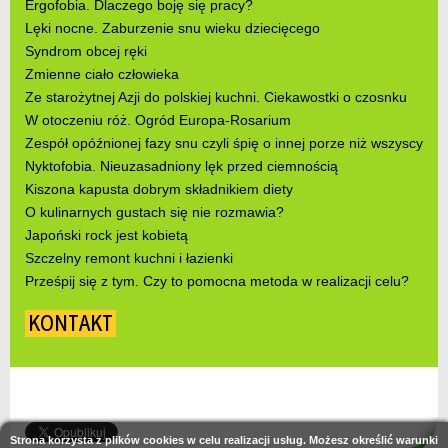
Ergofobia. Dlaczego boję się pracy?
Lęki nocne. Zaburzenie snu wieku dziecięcego
Syndrom obcej ręki
Zmienne ciało człowieka
Ze starożytnej Azji do polskiej kuchni. Ciekawostki o czosnku
W otoczeniu róż. Ogród Europa-Rosarium
Zespół opóźnionej fazy snu czyli śpię o innej porze niż wszyscy
Nyktofobia. Nieuzasadniony lęk przed ciemnością
Kiszona kapusta dobrym składnikiem diety
O kulinarnych gustach się nie rozmawia?
Japoński rock jest kobietą
Szczelny remont kuchni i łazienki
Prześpij się z tym. Czy to pomocna metoda w realizacji celu?
KONTAKT
Strona korzysta z plików cookies w celu realizacji usług. Możesz określić warunki