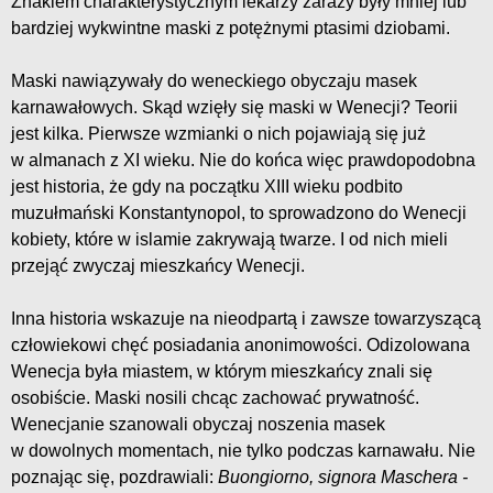
Znakiem charakterystycznym lekarzy zarazy były mniej lub
bardziej wykwintne maski z potężnymi ptasimi dziobami.
Maski nawiązywały do weneckiego obyczaju masek
karnawałowych. Skąd wzięły się maski w Wenecji? Teorii
jest kilka. Pierwsze wzmianki o nich pojawiają się już
w almanach z XI wieku. Nie do końca więc prawdopodobna
jest historia, że gdy na początku XIII wieku podbito
muzułmański Konstantynopol, to sprowadzono do Wenecji
kobiety, które w islamie zakrywają twarze. I od nich mieli
przejąć zwyczaj mieszkańcy Wenecji.
Inna historia wskazuje na nieodpartą i zawsze towarzyszącą
człowiekowi chęć posiadania anonimowości. Odizolowana
Wenecja była miastem, w którym mieszkańcy znali się
osobiście. Maski nosili chcąc zachować prywatność.
Wenecjanie szanowali obyczaj noszenia masek
w dowolnych momentach, nie tylko podczas karnawału. Nie
poznając się, pozdrawiali:
Buongiorno, signora Maschera -