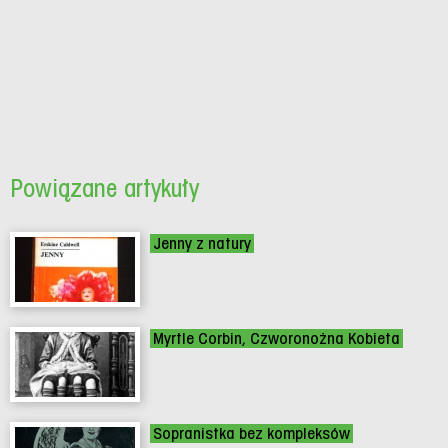
Powiązane artykuły
Jenny z natury
Myrtle Corbin, Czworonożna Kobieta
Sopranistka bez kompleksów