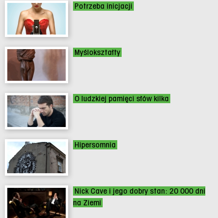
Potrzeba inicjacji
Myślokształty
O ludzkiej pamięci słów kilka
Hipersomnia
Nick Cave i jego dobry stan: 20 000 dni
na Ziemi