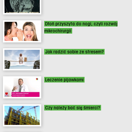
Dłoń przyszyta do nogi, czyli rozwój
mikrochirurgii
Jak radzić sobie ze stresem?
Leczenie pijawkami
Czy należy bać się śmierci?