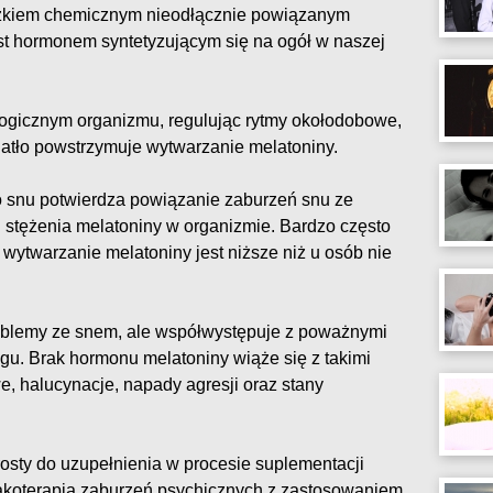
zkiem chemicznym nieodłącznie powiązanym
st hormonem syntetyzującym się na ogół w naszej
ogicznym organizmu, regulując rytmy okołodobowe,
iatło powstrzymuje wytwarzanie melatoniny.
 snu potwierdza powiązanie zaburzeń snu ze
stężenia melatoniny w organizmie. Bardzo często
wytwarzanie melatoniny jest niższe niż u osób nie
oblemy ze snem, ale współwystępuje z poważnymi
gu. Brak hormonu melatoniny wiąże się z takimi
, halucynacje, napady agresji oraz stany
osty do uzupełnienia w procesie suplementacji
akoterapia zaburzeń psychicznych z zastosowaniem