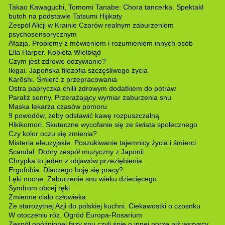
Takao Kawaguchi, Tomomi Tanabe: Chora tancerka. Spektakl
butoh na podstawie Tatsumi Hijikaty
Zespół Alicji w Krainie Czarów realnym zaburzeniem
psychosensorycznym
Afazja. Problemy z mówieniem i rozumieniem innych osób
Ella Harper. Kobieta Wielbłąd
Czym jest zdrowe odżywianie?
Ikigai. Japońska filozofia szczęśliwego życia
Karōshi. Śmierć z przepracowania
Ostra papryczka chilli zdrowym dodatkiem do potraw
Paraliż senny. Przerażający wymiar zaburzenia snu
Maska lekarza czasów pomoru
9 powodów, żeby odstawić kawę rozpuszczalną
Hikikomori. Skuteczne wycofanie się ze świata społecznego
Czy kolor oczu się zmienia?
Misteria eleuzyjskie. Poszukiwanie tajemnicy życia i śmierci
Scandal. Dobry zespół muzyczny z Japonii
Chrypka to jeden z objawów przeziębienia
Ergofobia. Dlaczego boję się pracy?
Lęki nocne. Zaburzenie snu wieku dziecięcego
Syndrom obcej ręki
Zmienne ciało człowieka
Ze starożytnej Azji do polskiej kuchni. Ciekawostki o czosnku
W otoczeniu róż. Ogród Europa-Rosarium
Zespół opóźnionej fazy snu czyli śpię o innej porze niż wszyscy