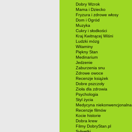
Dobry Wzrok
Mama i Dziecko
Fryzura i zdrowe włosy
Dom i Ogród
Muzyka
Cukry i słodkości
Kraj Kwitnącej Wiśni
Ludzki mózg
Witaminy
Piękny Stan
Medinarium
Jedzenie
Zaburzenia snu
Zdrowe owoce
Recenzje książek
Dobre pszczoły
Zioła dla zdrowia
Psychologia
Styl życia
Medycyna niekonwencjonalna
Recenzje filmów
Kocie historie
Dobra krew
Filmy DobryStan.pl
Sylwetki