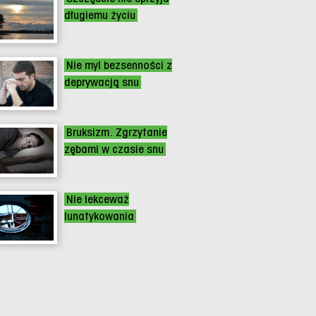
długiemu życiu
Nie myl bezsenności z
deprywacją snu
Bruksizm. Zgrzytanie
zębami w czasie snu
Nie lekceważ
lunatykowania