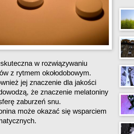
ę skuteczna w rozwiązywaniu
emów z rytmem okołodobowym.
wnież jej znaczenie dla jakości
dowodzą, że znaczenie melatoniny
ferę zaburzeń snu.
onina może okazać się wsparciem
omatycznych.