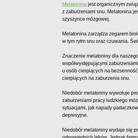
Melatonina
jest organicznym zwią
z zaburzeniami snu. Melatonina je
szyszynce mózgowej.
Melatonina zarządza zegarem biol
w tym rytm snu oraz czuwania. Św
Znaczenie melatoniny dla naszego
współwystępującymi zaburzeniami 
u osób cierpiących na bezsenność 
cierpiących na zaburzenia snu.
Niedobór melatoniny wywołuje pr
zaburzeniami pracy ludzkiego móz
sytuacjami, jak napady padaczkowe
depresyjne.
Niedobór melatoniny wydaje się pr
odpowiednich leków. Jednak farm