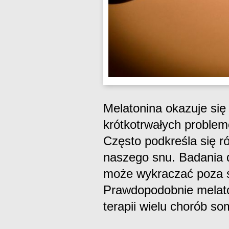
Melatonina okazuje si
krótkotrwałych probl
Często podkreśla się ró
naszego snu. Badania 
może wykraczać poza s
Prawdopodobnie melat
terapii wielu chorób s