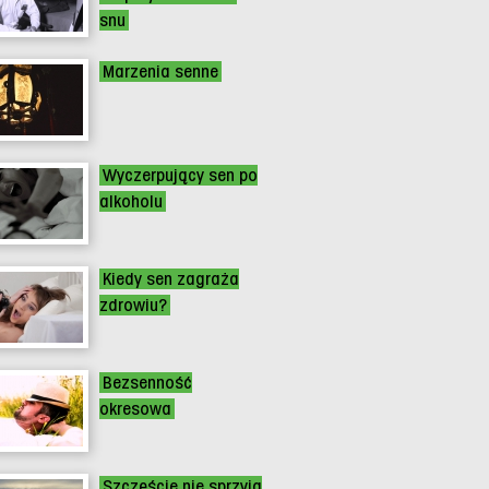
snu
Marzenia senne
Wyczerpujący sen po
alkoholu
Kiedy sen zagraża
zdrowiu?
Bezsenność
okresowa
Szczęście nie sprzyja