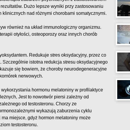
rezultatów. Dużo lepsze wyniki przy zastosowaniu
h klinicznych nad różnymi chorobami somatycznymi.
ływ również na układ immunologiczny organizmu.
erapii otyłości, osteoporozy oraz innych chorób
tyoksydantem. Redukuje stres oksydacyjny, przez co
 Szczególnie istotna redukcja stresu oksydacyjnego
kazuje się bowiem, że choroby neurodegeneracyjne
e komórek nerwowych.
 wykorzystania hormonu melatoniny w profilaktyce
eżnych, Jest to nowotwór piersi zależny od
zależnego od testosteronu. Chorzy ze
rmonozależnymi wykazują zaburzenia cyklu
ć ma miejsce, gdyż hormon melatoniny może
ziom testosteronu.