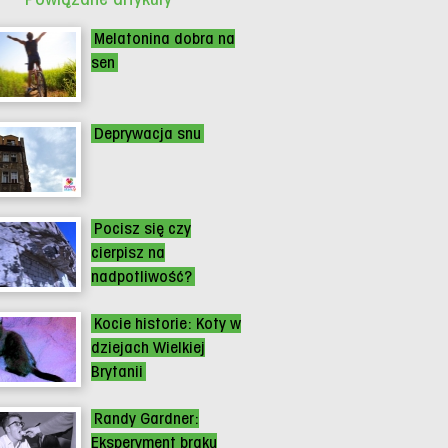
Melatonina dobra na
sen
Deprywacja snu
Pocisz się czy
cierpisz na
nadpotliwość?
Kocie historie: Koty w
dziejach Wielkiej
Brytanii
Randy Gardner:
Eksperyment braku