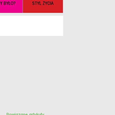
BY BYŁO?
STYL ŻYCIA
Powiązane artykuły