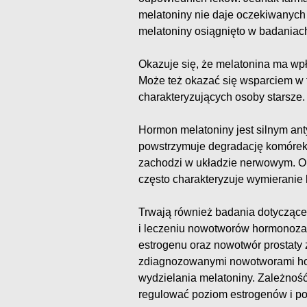
melatoniny nie daje oczekiwanych 
melatoniny osiągnięto w badaniac
Okazuje się, że melatonina ma wp
Może też okazać się wsparciem w t
charakteryzujących osoby starsze.
Hormon melatoniny jest silnym an
powstrzymuje degradację komórek.
zachodzi w układzie nerwowym. O
często charakteryzuje wymierani
Trwają również badania dotyczące
i leczeniu nowotworów hormonozal
estrogenu oraz nowotwór prostaty 
zdiagnozowanymi nowotworami ho
wydzielania melatoniny. Zależnoś
regulować poziom estrogenów i po