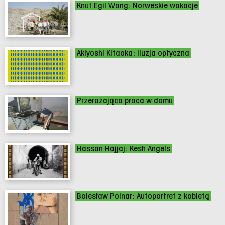
Knut Egil Wang: Norweskie wakacje
Akiyoshi Kitaoka: Iluzja optyczna
Przerażająca praca w domu
Hassan Hajjaj: Kesh Angels
Bolesław Polnar: Autoportret z kobietą