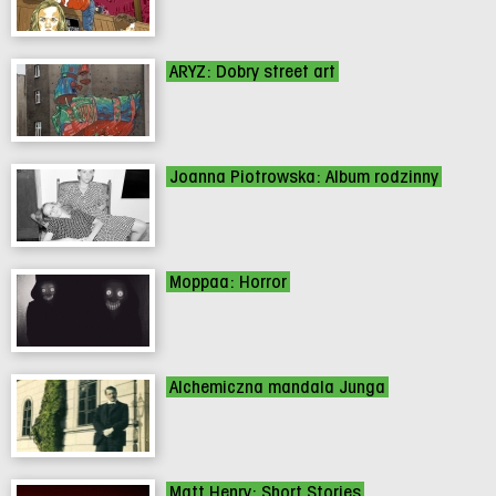
ARYZ: Dobry street art
Joanna Piotrowska: Album rodzinny
Moppaa: Horror
Alchemiczna mandala Junga
Matt Henry: Short Stories