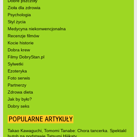
Dobre pszczoły
Zioła dla zdrowia
Psychologia
Styl życia
Medycyna niekonwencjonalna
Recenzje filmów
Kocie historie
Dobra krew
Filmy DobryStan.pl
Sylwetki
Ezoteryka
Foto serwis
Partnerzy
Zdrowa dieta
Jak by było?
Dobry seks
POPULARNE ARTYKUŁY
Takao Kawaguchi, Tomomi Tanabe: Chora tancerka. Spektakl
butoh na podstawie Tatsumi Hijikaty