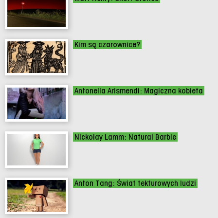
Kim są czarownice?
Antonella Arismendi: Magiczna kobieta
Nickolay Lamm: Natural Barbie
Anton Tang: Świat tekturowych ludzi