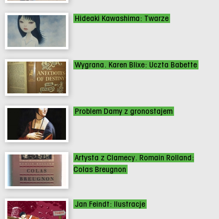
Hideaki Kawashima: Twarze
Wygrana. Karen Blixe: Uczta Babette
Problem Damy z gronostajem
Artysta z Clamecy. Romain Rolland:
Colas Breugnon
Jan Feindt: Ilustracje