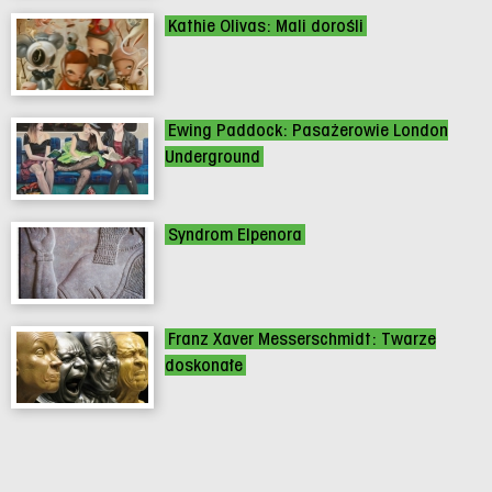
Kathie Olivas: Mali dorośli
Ewing Paddock: Pasażerowie London
Underground
Syndrom Elpenora
Franz Xaver Messerschmidt: Twarze
doskonałe