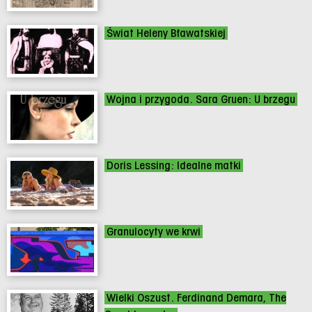
Świat Heleny Bławatskiej
Wojna i przygoda. Sara Gruen: U brzegu
Doris Lessing: Idealne matki
Granulocyty we krwi
Wielki Oszust. Ferdinand Demara, The