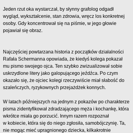
Jeden rzut oka wystarczał, by słynny grafolog odgadł
wygląd, wykształcenie, stan zdrowia, wręcz los konkretnej
osoby. Gdy koncentrował się na piśmie, w jego głowie
pojawiał się obraz.
Najczęściej powtarzana historia z początków działalności
Rafała Schermanna opowiada, że kiedyś kolega pokazał
mu pismo swojego ojca. Ten szybko zwizualizował sobie
uskrzydlone litery jako galopującego jeźdźca. Po czym
okazało się, że ojciec kolegi rzeczywiście miał słabość do
szaleńczych, ryzykownych przejażdżek konnych.
W latach późniejszych na jednym z pokazów po charakterze
pisma zidentyfikował zdradzającego męża i kochankę, która
wkrótce miała go porzucić. Innym razem rozpoznał
w kobiecie, która się do niego zgłosiła, samobójczynię. Ta,
nie mogąc mieć upragnionego dziecka, kilkakrotnie