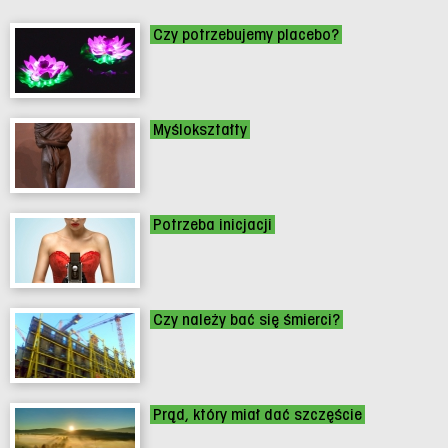
Czy potrzebujemy placebo?
Myślokształty
Potrzeba inicjacji
Czy należy bać się śmierci?
Prąd, który miał dać szczęście