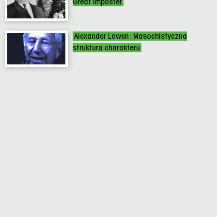
Great Imposter
Alexander Lowen: Masochistyczna
struktura charakteru