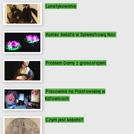
Lunatykowanie
Koniec świata w Sylwestrową Noc
Problem Damy z gronostajem
Pracownia na Piastowskiej w
Katowicach
Czym jest kabała?