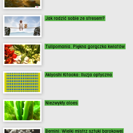
Jak radzić sobie ze stresem?
Tulipomania. Piękna gorączka kwiatów
Akiyoshi Kitaoka: Iluzja optyczna
Niezwykły aloes
Bernini: Wielki mistrz sztuki barokowej