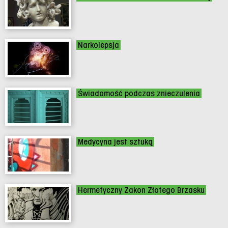
Narkolepsja
Świadomość podczas znieczulenia
Medycyna jest sztuką
Hermetyczny Zakon Złotego Brzasku