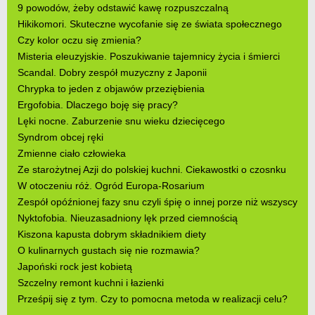
9 powodów, żeby odstawić kawę rozpuszczalną
Hikikomori. Skuteczne wycofanie się ze świata społecznego
Czy kolor oczu się zmienia?
Misteria eleuzyjskie. Poszukiwanie tajemnicy życia i śmierci
Scandal. Dobry zespół muzyczny z Japonii
Chrypka to jeden z objawów przeziębienia
Ergofobia. Dlaczego boję się pracy?
Lęki nocne. Zaburzenie snu wieku dziecięcego
Syndrom obcej ręki
Zmienne ciało człowieka
Ze starożytnej Azji do polskiej kuchni. Ciekawostki o czosnku
W otoczeniu róż. Ogród Europa-Rosarium
Zespół opóźnionej fazy snu czyli śpię o innej porze niż wszyscy
Nyktofobia. Nieuzasadniony lęk przed ciemnością
Kiszona kapusta dobrym składnikiem diety
O kulinarnych gustach się nie rozmawia?
Japoński rock jest kobietą
Szczelny remont kuchni i łazienki
Prześpij się z tym. Czy to pomocna metoda w realizacji celu?