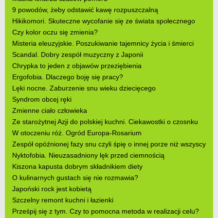
9 powodów, żeby odstawić kawę rozpuszczalną
Hikikomori. Skuteczne wycofanie się ze świata społecznego
Czy kolor oczu się zmienia?
Misteria eleuzyjskie. Poszukiwanie tajemnicy życia i śmierci
Scandal. Dobry zespół muzyczny z Japonii
Chrypka to jeden z objawów przeziębienia
Ergofobia. Dlaczego boję się pracy?
Lęki nocne. Zaburzenie snu wieku dziecięcego
Syndrom obcej ręki
Zmienne ciało człowieka
Ze starożytnej Azji do polskiej kuchni. Ciekawostki o czosnku
W otoczeniu róż. Ogród Europa-Rosarium
Zespół opóźnionej fazy snu czyli śpię o innej porze niż wszyscy
Nyktofobia. Nieuzasadniony lęk przed ciemnością
Kiszona kapusta dobrym składnikiem diety
O kulinarnych gustach się nie rozmawia?
Japoński rock jest kobietą
Szczelny remont kuchni i łazienki
Prześpij się z tym. Czy to pomocna metoda w realizacji celu?