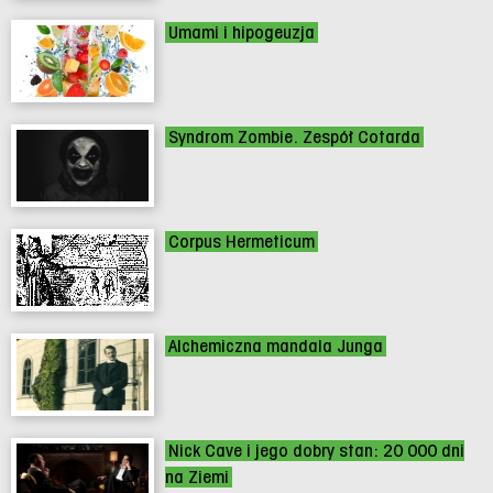
Umami i hipogeuzja
Syndrom Zombie. Zespół Cotarda
Corpus Hermeticum
Alchemiczna mandala Junga
Nick Cave i jego dobry stan: 20 000 dni
na Ziemi