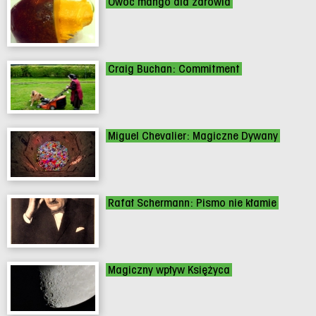
Owoc mango dla zdrowia
Craig Buchan: Commitment
Miguel Chevalier: Magiczne Dywany
Rafał Schermann: Pismo nie kłamie
Magiczny wpływ Księżyca