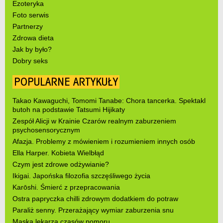
Ezoteryka
Foto serwis
Partnerzy
Zdrowa dieta
Jak by było?
Dobry seks
POPULARNE ARTYKUŁY
Takao Kawaguchi, Tomomi Tanabe: Chora tancerka. Spektakl
butoh na podstawie Tatsumi Hijikaty
Zespół Alicji w Krainie Czarów realnym zaburzeniem
psychosensorycznym
Afazja. Problemy z mówieniem i rozumieniem innych osób
Ella Harper. Kobieta Wielbłąd
Czym jest zdrowe odżywianie?
Ikigai. Japońska filozofia szczęśliwego życia
Karōshi. Śmierć z przepracowania
Ostra papryczka chilli zdrowym dodatkiem do potraw
Paraliż senny. Przerażający wymiar zaburzenia snu
Maska lekarza czasów pomoru