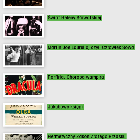
Świat Heleny Bławatskiej
Martin Joe Laurello, czyli Człowiek Sowa
Porfiria. Choroba wampira
Jakubowe księgi
Hermetyczny Zakon Złotego Brzasku