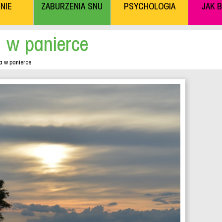
NIE
ZABURZENIA SNU
PSYCHOLOGIA
JAK 
 w panierce
a w panierce