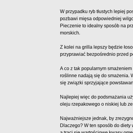
W przypadku ryb tłustych lepiej pos
pozbawi mięsa odpowiedniej wilgot
Pieczenie to idealny sposób na prz
morskich.
Z kolei na grilla lepszy będzie łos
przyprawiać bezpośrednio przed 
A co z tak popularnym smażeniem r
roślinne nadają się do smażenia.
się związki sprzyjające powstawa
Najlepiej więc do podsmażania używ
oleju rzepakowego o niskiej lub 
Najważniejsze jednak, by zrezygnow
Dlaczego? W ten sposób do diety 
a traci się wartościowe kwasy om