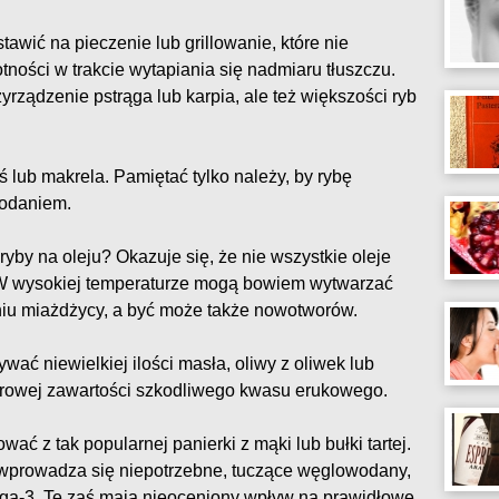
tawić na pieczenie lub grillowanie, które nie
ności w trakcie wytapiania się nadmiaru tłuszczu.
yrządzenie pstrąga lub karpia, ale też większości ryb
oś lub makrela. Pamiętać tylko należy, by rybę
podaniem.
yby na oleju? Okazuje się, że nie wszystkie oleje
 W wysokiej temperaturze mogą bowiem wytwarzać
niu miażdżycy, a być może także nowotworów.
ać niewielkiej ilości masła, oliwy z oliwek lub
zerowej zawartości szkodliwego kwasu erukowego.
ać z tak popularnej panierki z mąki lub bułki tartej.
wprowadza się niepotrzebne, tuczące węglowodany,
ega-3. Te zaś mają nieoceniony wpływ na prawidłowe