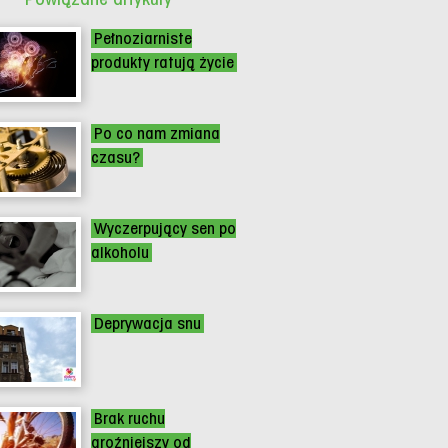
Pełnoziarniste
produkty ratują życie
Po co nam zmiana
czasu?
Wyczerpujący sen po
alkoholu
Deprywacja snu
Brak ruchu
groźniejszy od