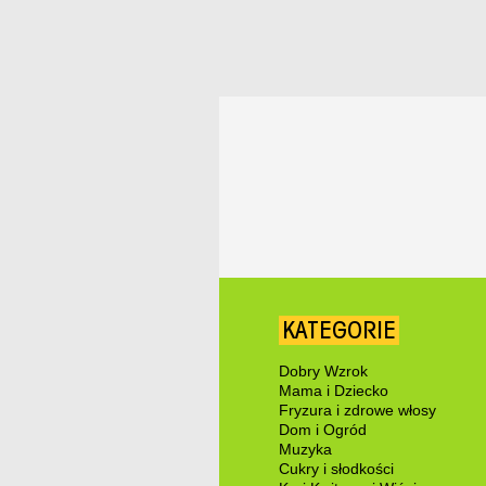
KATEGORIE
Dobry Wzrok
Mama i Dziecko
Fryzura i zdrowe włosy
Dom i Ogród
Muzyka
Cukry i słodkości