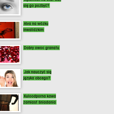
się go pozbyć?
Alva na wózku
inwalidzkim
Dobry owoc granatu
Jak nauczyć się
języka obcego?
Kuloodporna kawa
zamiast śniadania