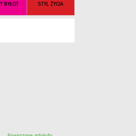
BY BYŁO?
STYL ŻYCIA
Powiązane artykuły