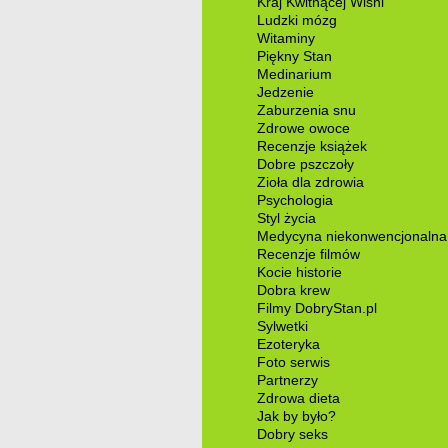
Kraj Kwitnącej Wiśni
Ludzki mózg
Witaminy
Piękny Stan
Medinarium
Jedzenie
Zaburzenia snu
Zdrowe owoce
Recenzje książek
Dobre pszczoły
Zioła dla zdrowia
Psychologia
Styl życia
Medycyna niekonwencjonalna
Recenzje filmów
Kocie historie
Dobra krew
Filmy DobryStan.pl
Sylwetki
Ezoteryka
Foto serwis
Partnerzy
Zdrowa dieta
Jak by było?
Dobry seks