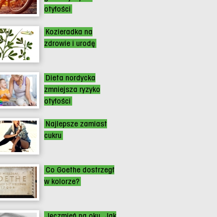
otyłości
Kozieradka na
zdrowie i urodę
Dieta nordycka
zmniejsza ryzyko
otyłości
Najlepsze zamiast
cukru
Co Goethe dostrzegł
w kolorze?
Jęczmień na oku. Jak