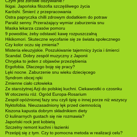
Czym jest zdrowe odżywianie?
Ikigai. Japońska filozofia szczęśliwego życia
Karōshi. Śmierć z przepracowania
Ostra papryczka chilli zdrowym dodatkiem do potraw
Paraliż senny. Przerażający wymiar zaburzenia snu
Maska lekarza czasów pomoru
9 powodów, żeby odstawić kawę rozpuszczalną
Hikikomori. Skuteczne wycofanie się ze świata społecznego
Czy kolor oczu się zmienia?
Misteria eleuzyjskie. Poszukiwanie tajemnicy życia i śmierci
Scandal. Dobry zespół muzyczny z Japonii
Chrypka to jeden z objawów przeziębienia
Ergofobia. Dlaczego boję się pracy?
Lęki nocne. Zaburzenie snu wieku dziecięcego
Syndrom obcej ręki
Zmienne ciało człowieka
Ze starożytnej Azji do polskiej kuchni. Ciekawostki o czosnku
W otoczeniu róż. Ogród Europa-Rosarium
Zespół opóźnionej fazy snu czyli śpię o innej porze niż wszyscy
Nyktofobia. Nieuzasadniony lęk przed ciemnością
Kiszona kapusta dobrym składnikiem diety
O kulinarnych gustach się nie rozmawia?
Japoński rock jest kobietą
Szczelny remont kuchni i łazienki
Prześpij się z tym. Czy to pomocna metoda w realizacji celu?