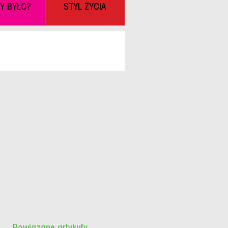
BY BYŁO?
STYL ŻYCIA
Powiązane artykuły