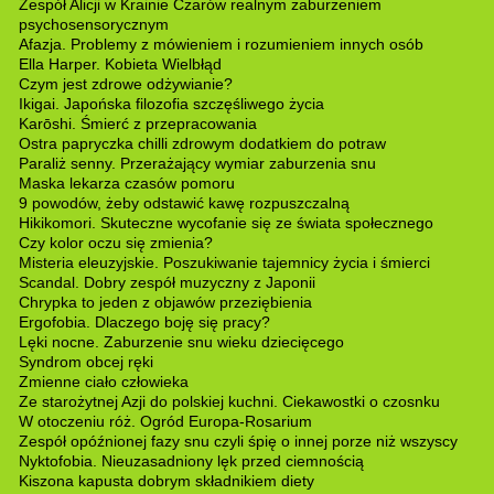
Zespół Alicji w Krainie Czarów realnym zaburzeniem
psychosensorycznym
Afazja. Problemy z mówieniem i rozumieniem innych osób
Ella Harper. Kobieta Wielbłąd
Czym jest zdrowe odżywianie?
Ikigai. Japońska filozofia szczęśliwego życia
Karōshi. Śmierć z przepracowania
Ostra papryczka chilli zdrowym dodatkiem do potraw
Paraliż senny. Przerażający wymiar zaburzenia snu
Maska lekarza czasów pomoru
9 powodów, żeby odstawić kawę rozpuszczalną
Hikikomori. Skuteczne wycofanie się ze świata społecznego
Czy kolor oczu się zmienia?
Misteria eleuzyjskie. Poszukiwanie tajemnicy życia i śmierci
Scandal. Dobry zespół muzyczny z Japonii
Chrypka to jeden z objawów przeziębienia
Ergofobia. Dlaczego boję się pracy?
Lęki nocne. Zaburzenie snu wieku dziecięcego
Syndrom obcej ręki
Zmienne ciało człowieka
Ze starożytnej Azji do polskiej kuchni. Ciekawostki o czosnku
W otoczeniu róż. Ogród Europa-Rosarium
Zespół opóźnionej fazy snu czyli śpię o innej porze niż wszyscy
Nyktofobia. Nieuzasadniony lęk przed ciemnością
Kiszona kapusta dobrym składnikiem diety