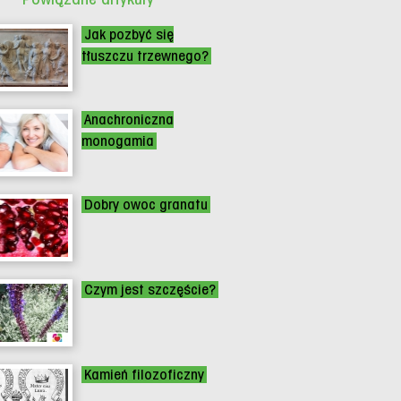
Jak pozbyć się
tłuszczu trzewnego?
Anachroniczna
monogamia
Dobry owoc granatu
Czym jest szczęście?
Kamień filozoficzny