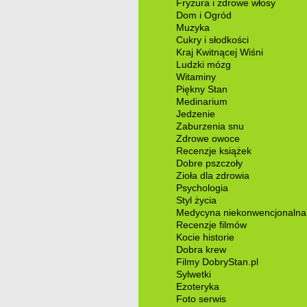
Fryzura i zdrowe włosy
Dom i Ogród
Muzyka
Cukry i słodkości
Kraj Kwitnącej Wiśni
Ludzki mózg
Witaminy
Piękny Stan
Medinarium
Jedzenie
Zaburzenia snu
Zdrowe owoce
Recenzje książek
Dobre pszczoły
Zioła dla zdrowia
Psychologia
Styl życia
Medycyna niekonwencjonalna
Recenzje filmów
Kocie historie
Dobra krew
Filmy DobryStan.pl
Sylwetki
Ezoteryka
Foto serwis