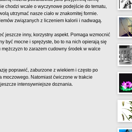
nie chodzi wcale o wyczynowe podejście do tematu,
zwolą utrzymać nasze ciało w znakomitej formie.
lemów związanych z liczeniem kalorii i nadwagą.
ć jeszcze inny, korzystny aspekt. Pomaga wzmocnić
y być mocne i sprężyste, bo to na nich opierają się
 mężczyzn to zarazem cudowny środek w walce
zję poprawić, zaburzone z wiekiem i często po
a moczowego. Natomiast ćwiczone w trakcie
 jeszcze intensywniejsze doznania.