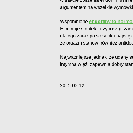
w trakcie zbliżenia endorfin, uśm
argumentem na wszelkie wymówki
Wspomniane
endorfiny to hormo
Eliminuje smutek, przynosząc zami
dlatego zaraz po stosunku najwię
że orgazm stanowi również antido
Najważniejsze jednak, że udany s
intymną więź, zapewnia dobry stan 
2015-03-12