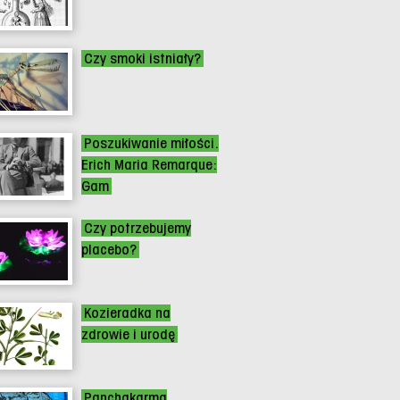
Czy smoki istniały?
Poszukiwanie miłości.
Erich Maria Remarque:
Gam
Czy potrzebujemy
placebo?
Kozieradka na
zdrowie i urodę
Panchakarma