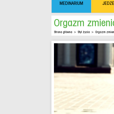
MEDINARIUM
JEDZE
Orgazm zmieni
Strona główna
>
Styl życia
>
Orgazm zmien