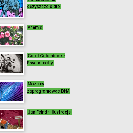
oczyszcza ciało
Anemia
Carol Golemboski:
Psychometry
Możemy
zaprogramować DNA
Jan Feindt: Ilustracje