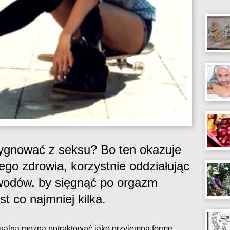
zygnować z seksu? Bo ten okazuje
ego zdrowia, korzystnie oddziałując
owodów, by sięgnąć po orgazm
st co najmniej kilka.
ualną można potraktować jako przyjemną formę