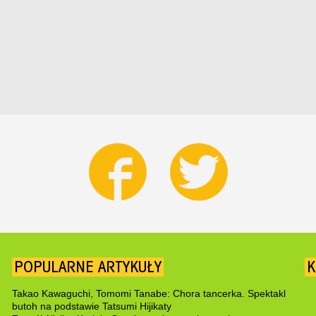
POPULARNE ARTYKUŁY
K
Takao Kawaguchi, Tomomi Tanabe: Chora tancerka. Spektakl
butoh na podstawie Tatsumi Hijikaty