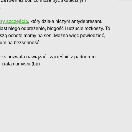
ierza również ból, co może być skutecznym
.
ny szczęścia
, który działa niczym antydepresant.
ast niego odprężenie, błogość i uczucie rozkoszy. To
kszą ochotę mamy na sen. Można więc powiedzieć,
tum na bezsenność.
eks pozwala nawiązać i zacieśnić z partnerem
ciała i umysłu.(bp)